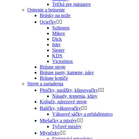
Tričká pre mäsiarov
Ostrenie a brúsenie
Brúsky na nože
Ocieľky


Solingen
Mikov
Dick
Isler
Sieger
KDS
Victorinox
Brúsne stroje
Brúsne pasty, kamene, pásy
Brúsne kotúče
Stroje a zariadenia
Plničky, narážky, klipsovačky


Násady, tesnenia, klipy
Krájače, nárezové stroje
Baličky, vákuovačky


Vákuové sáčky a príslušenstvo
Miešačky a mixéry


Tyčové mixéry
Mlynčeky


Elektrické mlynčeky