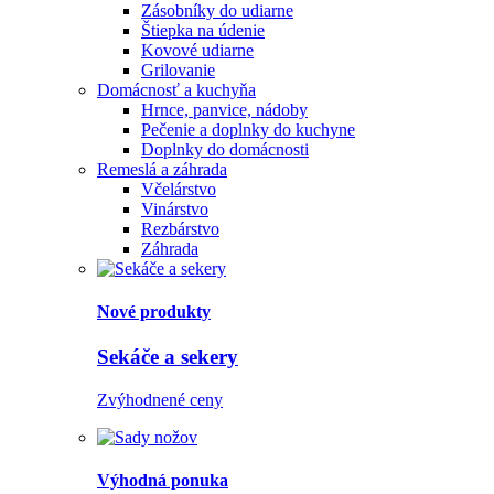
Zásobníky do udiarne
Štiepka na údenie
Kovové udiarne
Grilovanie
Domácnosť a kuchyňa
Hrnce, panvice, nádoby
Pečenie a doplnky do kuchyne
Doplnky do domácnosti
Remeslá a záhrada
Včelárstvo
Vinárstvo
Rezbárstvo
Záhrada
Nové produkty
Sekáče a sekery
Zvýhodnené ceny
Výhodná ponuka