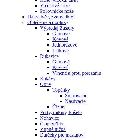
Vreckové nože
Poľovnícke nože
Háky, tyče, zvony, ihly
Oblečenie a doplnky
Výpredaj
Zástery
Gumové
Kovové
Jednorázové
Látkové
Rukavice
Gumové
Kovové
Vlnené a proti porezaniu
Rukávy
Obuv
Topánky
Šnurovacie
Nasúvacie
Čizmy
Vesty, mikiny, košele
Nohavice
Čiapky,šilty
Vtipné tričká
Darčeky pre mäsiarov