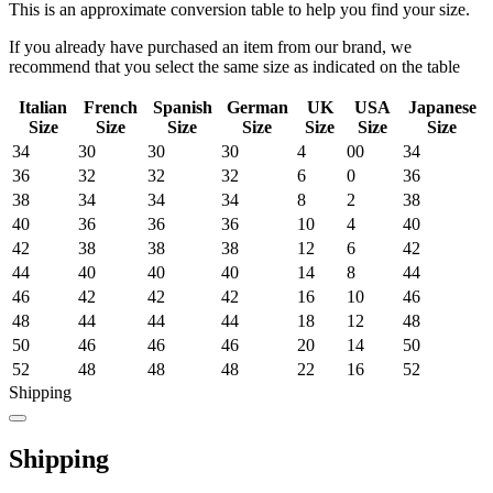
This is an approximate conversion table to help you find your size.
If you already have purchased an item from our brand, we
recommend that you select the same size as indicated on the table
Italian
French
Spanish
German
UK
USA
Japanese
Size
Size
Size
Size
Size
Size
Size
34
30
30
30
4
00
34
36
32
32
32
6
0
36
38
34
34
34
8
2
38
40
36
36
36
10
4
40
42
38
38
38
12
6
42
44
40
40
40
14
8
44
46
42
42
42
16
10
46
48
44
44
44
18
12
48
50
46
46
46
20
14
50
52
48
48
48
22
16
52
Shipping
Shipping