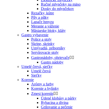
Ručné mlynčeky na mäso
Dosky do mlynčekov
Rezačky, kútre
Píly a pílky
Lapače hmyzu
Meranie a váženie
Mäsiarske bloky, kláty
Gastro vybavenie
Police a stoly
Skrine, skrinky
Umývadlá, príborníky
Servírovacie stoly
Gastronádoby, ohrievače


Gastro nádoby
Umelé črevá, sieťky
Umelé črevá
Sieťky
Korenie
Arómy a farby
Korenie a bylinky
Zmesi korenín


Údené klobásy a párky
Rybacina a divina
Grilovanie a pečenie