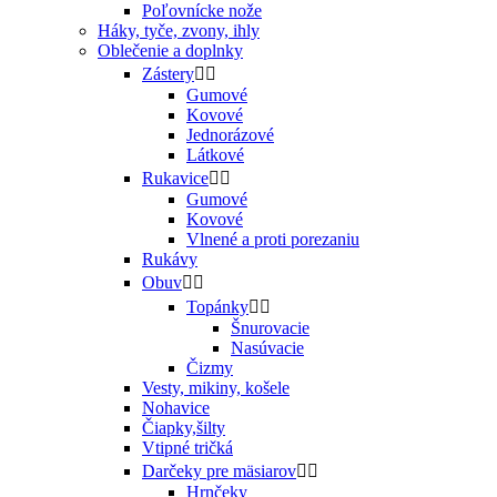
Poľovnícke nože
Háky, tyče, zvony, ihly
Oblečenie a doplnky
Zástery


Gumové
Kovové
Jednorázové
Látkové
Rukavice


Gumové
Kovové
Vlnené a proti porezaniu
Rukávy
Obuv


Topánky


Šnurovacie
Nasúvacie
Čizmy
Vesty, mikiny, košele
Nohavice
Čiapky,šilty
Vtipné tričká
Darčeky pre mäsiarov


Hrnčeky