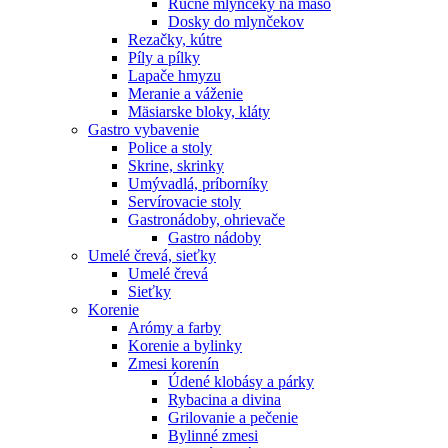
Ručné mlynčeky na mäso
Dosky do mlynčekov
Rezačky, kútre
Píly a pílky
Lapače hmyzu
Meranie a váženie
Mäsiarske bloky, kláty
Gastro vybavenie
Police a stoly
Skrine, skrinky
Umývadlá, príborníky
Servírovacie stoly
Gastronádoby, ohrievače
Gastro nádoby
Umelé črevá, sieťky
Umelé črevá
Sieťky
Korenie
Arómy a farby
Korenie a bylinky
Zmesi korenín
Údené klobásy a párky
Rybacina a divina
Grilovanie a pečenie
Bylinné zmesi