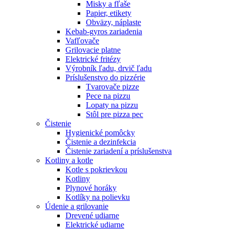
Misky a fľaše
Papier, etikety
Obväzy, náplaste
Kebab-gyros zariadenia
Vafľovače
Grilovacie platne
Elektrické fritézy
Výrobník ľadu, drvič ľadu
Príslušenstvo do pizzérie
Tvarovače pizze
Pece na pizzu
Lopaty na pizzu
Stôl pre pizza pec
Čistenie
Hygienické pomôcky
Čistenie a dezinfekcia
Čistenie zariadení a príslušenstva
Kotliny a kotle
Kotle s pokrievkou
Kotliny
Plynové horáky
Kotlíky na polievku
Údenie a grilovanie
Drevené udiarne
Elektrické udiarne