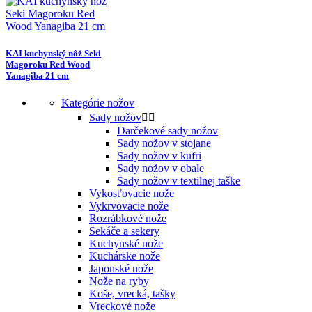
KAI kuchynský nôž Seki
Magoroku Red Wood
Yanagiba 21 cm
Kategórie nožov
Sady nožov


Darčekové sady nožov
Sady nožov v stojane
Sady nožov v kufri
Sady nožov v obale
Sady nožov v textilnej taške
Vykosťovacie nože
Vykrvovacie nože
Rozrábkové nože
Sekáče a sekery
Kuchynské nože
Kuchárske nože
Japonské nože
Nože na ryby
Koše, vrecká, tašky
Vreckové nože