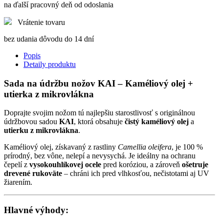
na ďalší pracovný deň od odoslania
Vrátenie tovaru
bez udania dôvodu do 14 dní
Popis
Detaily produktu
Sada na údržbu nožov KAI – Kaméliový olej +
utierka z mikrovlákna
Doprajte svojim nožom tú najlepšiu starostlivosť s originálnou
údržbovou sadou
KAI
, ktorá obsahuje
čistý kaméliový olej
a
utierku z mikrovlákna
.
Kaméliový olej, získavaný z rastliny
Camellia oleifera
, je 100 %
prírodný, bez vône, nelepí a nevysychá. Je ideálny na ochranu
čepelí z
vysokouhlíkovej ocele
pred koróziou, a zároveň
ošetruje
drevené rukoväte
– chráni ich pred vlhkosťou, nečistotami aj UV
žiarením.
Hlavné výhody: