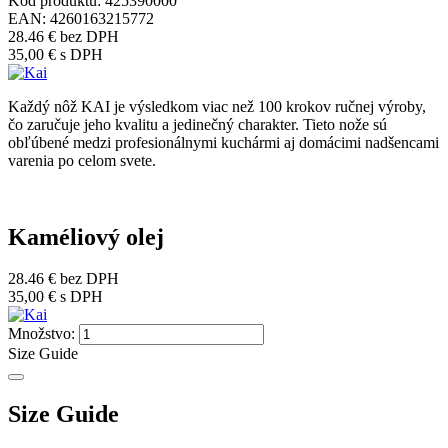
Kód produktu:
425390000
EAN:
4260163215772
28.46 €
bez DPH
35,00 €
s DPH
Každý nôž KAI je výsledkom viac než 100 krokov ručnej výroby,
čo zaručuje jeho kvalitu a jedinečný charakter. Tieto nože sú
obľúbené medzi profesionálnymi kuchármi aj domácimi nadšencami
varenia po celom svete.
Kaméliový olej
28.46 €
bez DPH
35,00 €
s DPH
Množstvo:
Size Guide
Size Guide