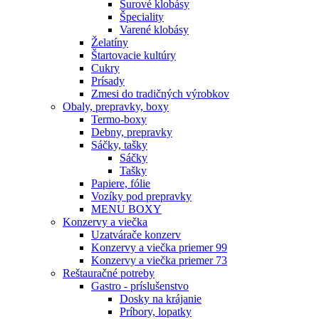
Surové klobásy
Špeciality
Varené klobásy
Želatíny
Štartovacie kultúry
Cukry
Prísady
Zmesi do tradičných výrobkov
Obaly, prepravky, boxy
Termo-boxy
Debny, prepravky
Sáčky, tašky
Sáčky
Tašky
Papiere, fólie
Vozíky pod prepravky
MENU BOXY
Konzervy a viečka
Uzatvárače konzerv
Konzervy a viečka priemer 99
Konzervy a viečka priemer 73
Reštauračné potreby
Gastro - príslušenstvo
Dosky na krájanie
Príbory, lopatky