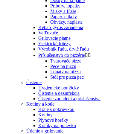
Dosky na krájanie
Príbory, lopatky
Misky a fľaše
Papier, etikety
Obväzy, náplaste
Kebab-gyros zariadenia
Vafľovače
Grilovacie platne
Elektrické fritézy
Výrobník ľadu, drvič ľadu
Príslušenstvo do pizzérie


Tvarovače pizze
Pece na pizzu
Lopaty na pizzu
Stôl pre pizza pec
Čistenie
Hygienické pomôcky
Čistenie a dezinfekcia
Čistenie zariadení a príslušenstva
Kotliny a kotle
Kotle s pokrievkou
Kotliny
Plynové horáky
Kotlíky na polievku
Údenie a grilovanie