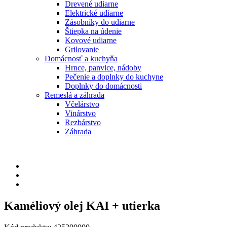
Drevené udiarne
Elektrické udiarne
Zásobníky do udiarne
Štiepka na údenie
Kovové udiarne
Grilovanie
Domácnosť a kuchyňa
Hrnce, panvice, nádoby
Pečenie a doplnky do kuchyne
Doplnky do domácnosti
Remeslá a záhrada
Včelárstvo
Vinárstvo
Rezbárstvo
Záhrada
Kaméliový olej KAI + utierka