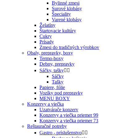
Bylinné zmesi
Surové klobásy
Špeciality
Varené klobásy
Želatíny
Štartovacie kultúry
Cukry
Prísady
Zmesi do tradičných výrobkov
Obaly, prepravky, boxy
Termo-boxy
Debny, prepravky
Sáčky, tašky


Sáčky
Tašky
Papiere, fólie
Vozíky pod prepravky
MENU BOXY
Konzervy a viečka
Uzatvárače konzerv
Konzervy a viečka priemer 99
Konzervy a viečka priemer 73
Reštauračné potreby
Gastro - príslušenstvo

