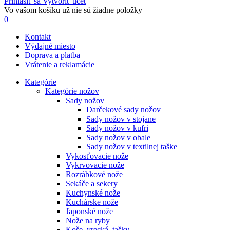
Prihlásiť sa
Vytvoriť účet
Vo vašom košíku už nie sú žiadne položky
0
Kontakt
Výdajné miesto
Doprava a platba
Vrátenie a reklamácie
Kategórie
Kategórie nožov
Sady nožov
Darčekové sady nožov
Sady nožov v stojane
Sady nožov v kufri
Sady nožov v obale
Sady nožov v textilnej taške
Vykosťovacie nože
Vykrvovacie nože
Rozrábkové nože
Sekáče a sekery
Kuchynské nože
Kuchárske nože
Japonské nože
Nože na ryby
Koše, vrecká, tašky