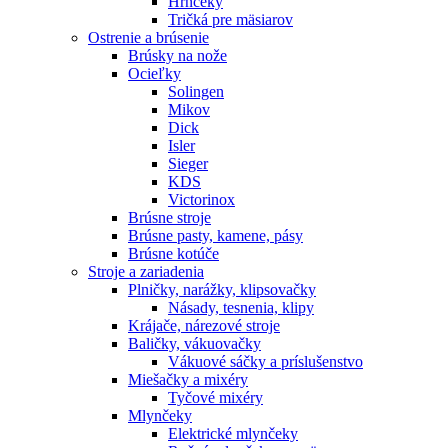
Hrnčeky
Tričká pre mäsiarov
Ostrenie a brúsenie
Brúsky na nože
Ocieľky
Solingen
Mikov
Dick
Isler
Sieger
KDS
Victorinox
Brúsne stroje
Brúsne pasty, kamene, pásy
Brúsne kotúče
Stroje a zariadenia
Plničky, narážky, klipsovačky
Násady, tesnenia, klipy
Krájače, nárezové stroje
Baličky, vákuovačky
Vákuové sáčky a príslušenstvo
Miešačky a mixéry
Tyčové mixéry
Mlynčeky
Elektrické mlynčeky