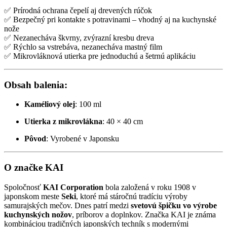
✅ Prírodná ochrana čepelí aj drevených rúčok
✅ Bezpečný pri kontakte s potravinami – vhodný aj na kuchynské
nože
✅ Nezanecháva škvrny, zvýrazní kresbu dreva
✅ Rýchlo sa vstrebáva, nezanecháva mastný film
✅ Mikrovláknová utierka pre jednoduchú a šetrnú aplikáciu
Obsah balenia:
Kaméliový olej
: 100 ml
Utierka z mikrovlákna
: 40 × 40 cm
Pôvod
: Vyrobené v Japonsku
O značke KAI
Spoločnosť
KAI Corporation
bola založená v roku 1908 v
japonskom meste
Seki
, ktoré má stáročnú tradíciu výroby
samurajských mečov. Dnes patrí medzi
svetovú špičku vo výrobe
kuchynských nožov
, príborov a doplnkov. Značka KAI je známa
kombináciou tradičných japonských techník s modernými