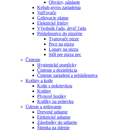
Obväzy, náplaste
Kebab-gyros zariadenia
Vafľovače
Grilovacie platne
Elektrické fritézy
Výrobník ľadu, drvič ľadu
Príslušenstvo do pizzérie
Tvarovače pizze
Pece na pizzu
Lopaty na pizzu
Stôl pre pizza pec
Čistenie
Hygienické pomôcky
Čistenie a dezinfekcia
Čistenie zariadení a príslušenstva
Kotliny a kotle
Kotle s pokrievkou
Kotliny
Plynové horáky
Kotlíky na polievku
Údenie a grilovanie
Drevené udiarne
Elektrické udiarne
Zásobníky do udiarne
Štiepka na údenie