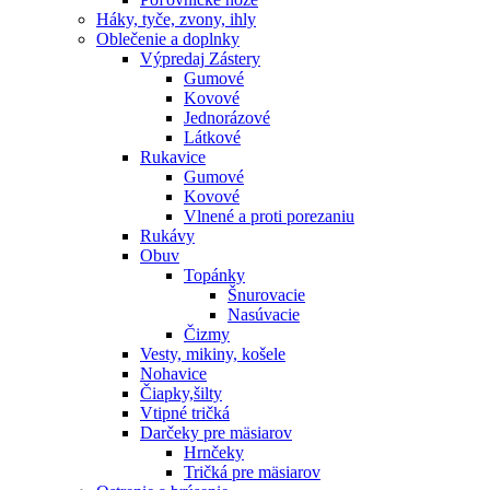
Háky, tyče, zvony, ihly
Oblečenie a doplnky
Výpredaj
Zástery
Gumové
Kovové
Jednorázové
Látkové
Rukavice
Gumové
Kovové
Vlnené a proti porezaniu
Rukávy
Obuv
Topánky
Šnurovacie
Nasúvacie
Čizmy
Vesty, mikiny, košele
Nohavice
Čiapky,šilty
Vtipné tričká
Darčeky pre mäsiarov
Hrnčeky
Tričká pre mäsiarov