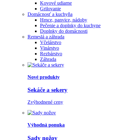
Kovové udiarne
Grilovanie
Domácnosť a kuchyňa
Hrnce, panvice, nádoby
Pečenie a doplnky do kuchyne
Doplnky do domácnosti
Remeslá a záhrada
Včelárstvo
Vinárstvo
Rezbárstvo
Záhrada
Nové produkty
Sekáče a sekery
Zvýhodnené ceny
Výhodná ponuka
Sady nožov