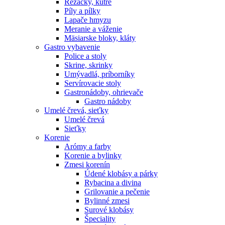
Rezačky, kútre
Píly a pílky
Lapače hmyzu
Meranie a váženie
Mäsiarske bloky, kláty
Gastro vybavenie
Police a stoly
Skrine, skrinky
Umývadlá, príborníky
Servírovacie stoly
Gastronádoby, ohrievače
Gastro nádoby
Umelé črevá, sieťky
Umelé črevá
Sieťky
Korenie
Arómy a farby
Korenie a bylinky
Zmesi korenín
Údené klobásy a párky
Rybacina a divina
Grilovanie a pečenie
Bylinné zmesi
Surové klobásy
Špeciality