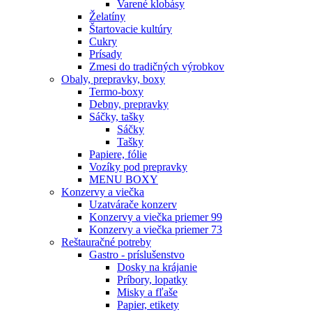
Varené klobásy
Želatíny
Štartovacie kultúry
Cukry
Prísady
Zmesi do tradičných výrobkov
Obaly, prepravky, boxy
Termo-boxy
Debny, prepravky
Sáčky, tašky
Sáčky
Tašky
Papiere, fólie
Vozíky pod prepravky
MENU BOXY
Konzervy a viečka
Uzatvárače konzerv
Konzervy a viečka priemer 99
Konzervy a viečka priemer 73
Reštauračné potreby
Gastro - príslušenstvo
Dosky na krájanie
Príbory, lopatky
Misky a fľaše
Papier, etikety