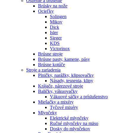
Ostrenie a brúsenie
Brúsky na nože
Ocieľky
Solingen
Mikov
Dick
Isler
Sieger
KDS
Victorinox
Brúsne stroje
Brúsne pasty, kamene, pásy
Brúsne kotúče
Stroje a zariadenia
Plničky, narážky, klipsovačky
Násady, tesnenia, klipy
Krájače, nárezové stroje
Baličky, vákuovačky
Vákuové sáčky a príslušenstvo
Miešačky a mixéry
Tyčové mixéry
Mlynčeky
Elektrické mlynčeky
Ručné mlynčeky na mäso
Dosky do mlynčekov