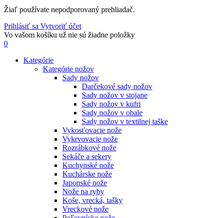
Žiaľ používate nepodporovaný prehliadač.
Prihlásiť sa
Vytvoriť účet
Vo vašom košíku už nie sú žiadne položky
0
Kategórie
Kategórie nožov
Sady nožov
Darčekové sady nožov
Sady nožov v stojane
Sady nožov v kufri
Sady nožov v obale
Sady nožov v textilnej taške
Vykosťovacie nože
Vykrvovacie nože
Rozrábkové nože
Sekáče a sekery
Kuchynské nože
Kuchárske nože
Japonské nože
Nože na ryby
Koše, vrecká, tašky
Vreckové nože
Poľovnícke nože