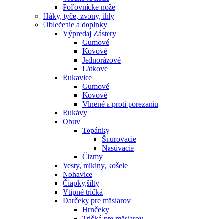
Poľovnícke nože
Háky, tyče, zvony, ihly
Oblečenie a doplnky
Výpredaj
Zástery
Gumové
Kovové
Jednorázové
Látkové
Rukavice
Gumové
Kovové
Vlnené a proti porezaniu
Rukávy
Obuv
Topánky
Šnurovacie
Nasúvacie
Čizmy
Vesty, mikiny, košele
Nohavice
Čiapky,šilty
Vtipné tričká
Darčeky pre mäsiarov
Hrnčeky
Tričká pre mäsiarov