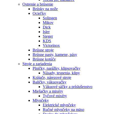
Ostrenie a brúsenie
Brúsky na nože
Ocieľky
Solingen
Mikov
Dick
Isler
Sieger
KDS
Victorinox
Brúsne stroje
Brúsne pasty, kamene, pásy
Brúsne kotúče
Stroje a zariadenia
Plničky, narážky, klipsovačky
Násady, tesnenia, klipy
Krájače, nárezové stroje
Baličky, vákuovačky
Vákuové sáčky a príslušenstvo
Miešačky a mixéry
Tyčové mixéry
Mlynčeky
Elektrické mlynčeky
Ručné mlynčeky na mäso