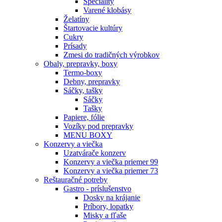
Špeciality
Varené klobásy
Želatíny
Štartovacie kultúry
Cukry
Prísady
Zmesi do tradičných výrobkov
Obaly, prepravky, boxy
Termo-boxy
Debny, prepravky
Sáčky, tašky
Sáčky
Tašky
Papiere, fólie
Vozíky pod prepravky
MENU BOXY
Konzervy a viečka
Uzatvárače konzerv
Konzervy a viečka priemer 99
Konzervy a viečka priemer 73
Reštauračné potreby
Gastro - príslušenstvo
Dosky na krájanie
Príbory, lopatky
Misky a fľaše