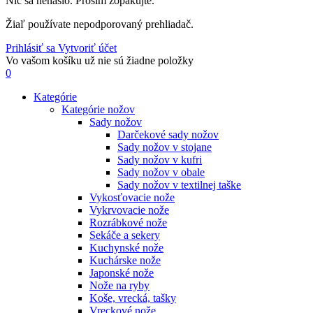
Nič sa nenašlo. Prosím zopakujte.
Žiaľ používate nepodporovaný prehliadač.
Prihlásiť sa
Vytvoriť účet
Vo vašom košíku už nie sú žiadne položky
0
Kategórie
Kategórie nožov
Sady nožov
Darčekové sady nožov
Sady nožov v stojane
Sady nožov v kufri
Sady nožov v obale
Sady nožov v textilnej taške
Vykosťovacie nože
Vykrvovacie nože
Rozrábkové nože
Sekáče a sekery
Kuchynské nože
Kuchárske nože
Japonské nože
Nože na ryby
Koše, vrecká, tašky
Vreckové nože