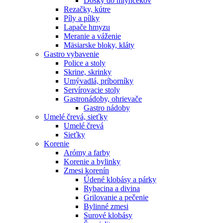
Dosky do mlynčekov
Rezačky, kútre
Píly a pílky
Lapače hmyzu
Meranie a váženie
Mäsiarske bloky, kláty
Gastro vybavenie
Police a stoly
Skrine, skrinky
Umývadlá, príborníky
Servírovacie stoly
Gastronádoby, ohrievače
Gastro nádoby
Umelé črevá, sieťky
Umelé črevá
Sieťky
Korenie
Arómy a farby
Korenie a bylinky
Zmesi korenín
Údené klobásy a párky
Rybacina a divina
Grilovanie a pečenie
Bylinné zmesi
Surové klobásy