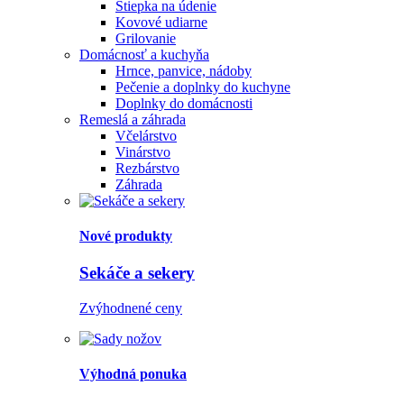
Štiepka na údenie
Kovové udiarne
Grilovanie
Domácnosť a kuchyňa
Hrnce, panvice, nádoby
Pečenie a doplnky do kuchyne
Doplnky do domácnosti
Remeslá a záhrada
Včelárstvo
Vinárstvo
Rezbárstvo
Záhrada
Nové produkty
Sekáče a sekery
Zvýhodnené ceny
Výhodná ponuka