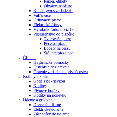
Papier, etikety
Obväzy, náplaste
Kebab-gyros zariadenia
Vafľovače
Grilovacie platne
Elektrické fritézy
Výrobník ľadu, drvič ľadu
Príslušenstvo do pizzérie
Tvarovače pizze
Pece na pizzu
Lopaty na pizzu
Stôl pre pizza pec
Čistenie
Hygienické pomôcky
Čistenie a dezinfekcia
Čistenie zariadení a príslušenstva
Kotliny a kotle
Kotle s pokrievkou
Kotliny
Plynové horáky
Kotlíky na polievku
Údenie a grilovanie
Drevené udiarne
Elektrické udiarne
Zásobníky do udiarne