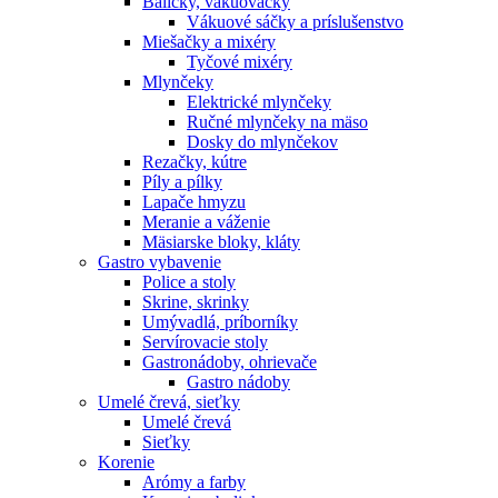
Baličky, vákuovačky
Vákuové sáčky a príslušenstvo
Miešačky a mixéry
Tyčové mixéry
Mlynčeky
Elektrické mlynčeky
Ručné mlynčeky na mäso
Dosky do mlynčekov
Rezačky, kútre
Píly a pílky
Lapače hmyzu
Meranie a váženie
Mäsiarske bloky, kláty
Gastro vybavenie
Police a stoly
Skrine, skrinky
Umývadlá, príborníky
Servírovacie stoly
Gastronádoby, ohrievače
Gastro nádoby
Umelé črevá, sieťky
Umelé črevá
Sieťky
Korenie
Arómy a farby