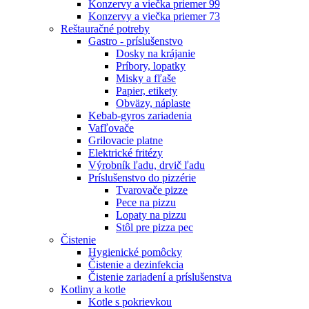
Konzervy a viečka priemer 99
Konzervy a viečka priemer 73
Reštauračné potreby
Gastro - príslušenstvo
Dosky na krájanie
Príbory, lopatky
Misky a fľaše
Papier, etikety
Obväzy, náplaste
Kebab-gyros zariadenia
Vafľovače
Grilovacie platne
Elektrické fritézy
Výrobník ľadu, drvič ľadu
Príslušenstvo do pizzérie
Tvarovače pizze
Pece na pizzu
Lopaty na pizzu
Stôl pre pizza pec
Čistenie
Hygienické pomôcky
Čistenie a dezinfekcia
Čistenie zariadení a príslušenstva
Kotliny a kotle
Kotle s pokrievkou