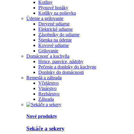
Kotliny
Plynové horáky
Kotlíky na polievku
Údenie a grilovanie
Drevené udiarne
Elektrické udiarne
Zásobníky do udiarne
Štiepka na údenie
Kovové udiarne
Grilovanie
Domácnosť a kuchyňa
Hrnce, panvice, nádoby
Pečenie a doplnky do kuchyne
Doplnky do domácnosti
Remeslá a záhrada
Včelárstvo
Vinárstvo
Rezbárstvo
Záhrada
Nové produkty
Sekáče a sekery