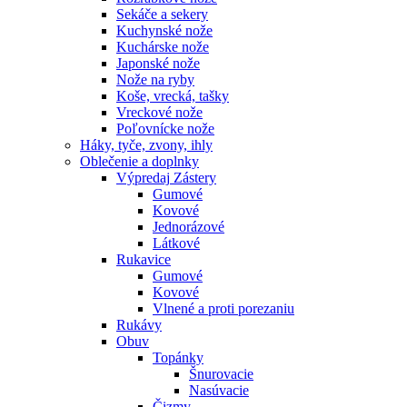
Sekáče a sekery
Kuchynské nože
Kuchárske nože
Japonské nože
Nože na ryby
Koše, vrecká, tašky
Vreckové nože
Poľovnícke nože
Háky, tyče, zvony, ihly
Oblečenie a doplnky
Výpredaj
Zástery
Gumové
Kovové
Jednorázové
Látkové
Rukavice
Gumové
Kovové
Vlnené a proti porezaniu
Rukávy
Obuv
Topánky
Šnurovacie
Nasúvacie
Čizmy