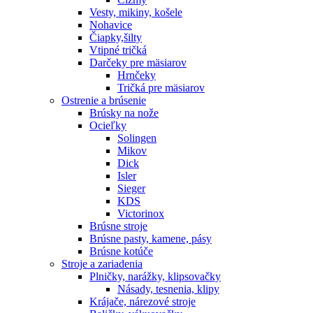
Vesty, mikiny, košele
Nohavice
Čiapky,šilty
Vtipné tričká
Darčeky pre mäsiarov
Hrnčeky
Tričká pre mäsiarov
Ostrenie a brúsenie
Brúsky na nože
Ocieľky
Solingen
Mikov
Dick
Isler
Sieger
KDS
Victorinox
Brúsne stroje
Brúsne pasty, kamene, pásy
Brúsne kotúče
Stroje a zariadenia
Plničky, narážky, klipsovačky
Násady, tesnenia, klipy
Krájače, nárezové stroje