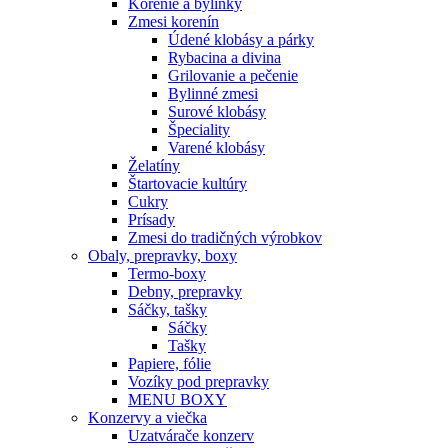
Korenie a bylinky
Zmesi korenín
Údené klobásy a párky
Rybacina a divina
Grilovanie a pečenie
Bylinné zmesi
Surové klobásy
Špeciality
Varené klobásy
Želatíny
Štartovacie kultúry
Cukry
Prísady
Zmesi do tradičných výrobkov
Obaly, prepravky, boxy
Termo-boxy
Debny, prepravky
Sáčky, tašky
Sáčky
Tašky
Papiere, fólie
Vozíky pod prepravky
MENU BOXY
Konzervy a viečka
Uzatvárače konzerv