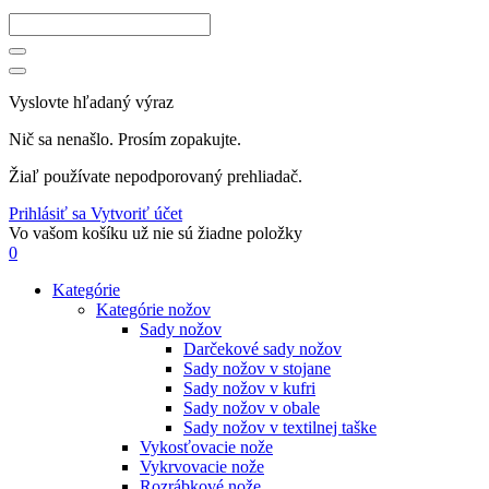
Vyslovte hľadaný výraz
Nič sa nenašlo. Prosím zopakujte.
Žiaľ používate nepodporovaný prehliadač.
Prihlásiť sa
Vytvoriť účet
Vo vašom košíku už nie sú žiadne položky
0
Kategórie
Kategórie nožov
Sady nožov
Darčekové sady nožov
Sady nožov v stojane
Sady nožov v kufri
Sady nožov v obale
Sady nožov v textilnej taške
Vykosťovacie nože
Vykrvovacie nože
Rozrábkové nože