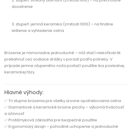
2. stupeň:
stredný diamant (zrnitosti 600) – na prechodné
doostrenie
3. stupeň:
jemná keramika (zrnitosti 1000) – na finálne
leštenie a vyhladenie ostria
Brúsenie je mimoriadne jednoduché –
nôž stačí niekoľkokrát
pretiahnuť cez vodiace drážky
v poradí podľa potreby. V
prípade jemne otupeného noža postačí použitie iba poslednej
keramickej fázy.
Hlavné výhody:
✅
Tri stupne brúsenia
pre všetky úrovne opotrebovania ostria
✅
Diamantové a keramické brúsne plochy
– výborná trvácnosť
a účinnosť
✅
Protišmyková základňa
pre bezpečné použitie
✅
Ergonomický dizajn
– pohodlné uchopenie a jednoduché