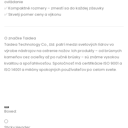
ovládanie
✅
Kompaktné rozmery
– zmestí sa do každej zásuvky
✅
Skvelý pomer ceny a výkonu
O značke Taidea
Taidea Technology Co., Ltd.
patrí medzi svetových lídrov vo
výrobe nástrojov na ostrenie nožov. Ich produkty – od
brúsnych
kameňov cez ocieľky až po ručné brúsky
– sú známe vysokou
kvalitou a spoľahlivosťou. Spoločnosť má
certifikácie ISO 9001 a
ISO 14001
a milióny spokojných používateľov po celom svete.
Boxed:
Sticky Header: