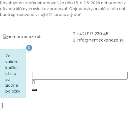
Dovoľujeme si Vás informovať, že dňa 1.5. a 8.5. 2026 nebudeme z
dôvodu štátnych sviatkov pracovať. Objednávky prijaté v tieto dni
budú spracované v najbližší pracovný deň.
+421 917 230 451
info@nemeckenoze.sk
0
Vo
vašom
košíku
už nie
sú
žiadne
položky