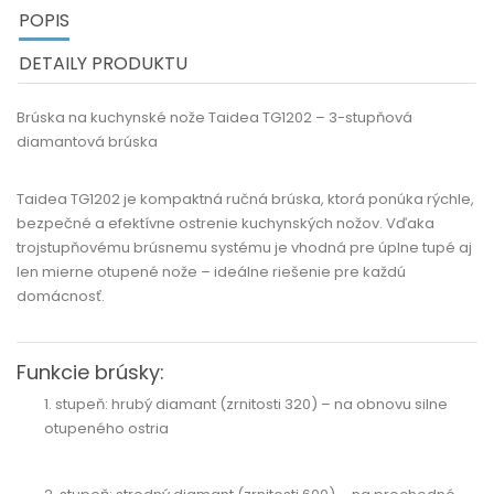
POPIS
DETAILY PRODUKTU
Brúska na kuchynské nože Taidea TG1202 – 3-stupňová
diamantová brúska
Taidea TG1202
je kompaktná ručná brúska, ktorá ponúka rýchle,
bezpečné a efektívne ostrenie kuchynských nožov. Vďaka
trojstupňovému brúsnemu systému
je vhodná pre úplne tupé aj
len mierne otupené nože – ideálne riešenie pre každú
domácnosť.
Funkcie brúsky:
1. stupeň:
hrubý diamant (zrnitosti 320) – na obnovu silne
otupeného ostria