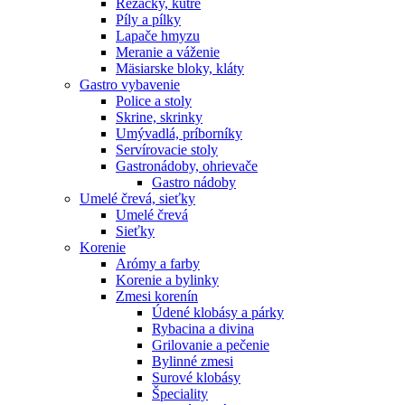
Rezačky, kútre
Píly a pílky
Lapače hmyzu
Meranie a váženie
Mäsiarske bloky, kláty
Gastro vybavenie
Police a stoly
Skrine, skrinky
Umývadlá, príborníky
Servírovacie stoly
Gastronádoby, ohrievače
Gastro nádoby
Umelé črevá, sieťky
Umelé črevá
Sieťky
Korenie
Arómy a farby
Korenie a bylinky
Zmesi korenín
Údené klobásy a párky
Rybacina a divina
Grilovanie a pečenie
Bylinné zmesi
Surové klobásy
Špeciality