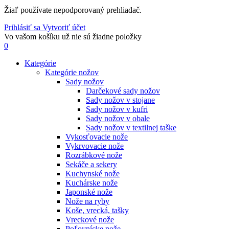
Žiaľ používate nepodporovaný prehliadač.
Prihlásiť sa
Vytvoriť účet
Vo vašom košíku už nie sú žiadne položky
0
Kategórie
Kategórie nožov
Sady nožov
Darčekové sady nožov
Sady nožov v stojane
Sady nožov v kufri
Sady nožov v obale
Sady nožov v textilnej taške
Vykosťovacie nože
Vykrvovacie nože
Rozrábkové nože
Sekáče a sekery
Kuchynské nože
Kuchárske nože
Japonské nože
Nože na ryby
Koše, vrecká, tašky
Vreckové nože
Poľovnícke nože