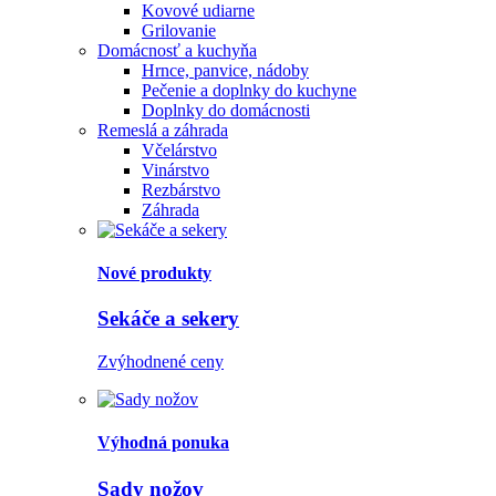
Kovové udiarne
Grilovanie
Domácnosť a kuchyňa
Hrnce, panvice, nádoby
Pečenie a doplnky do kuchyne
Doplnky do domácnosti
Remeslá a záhrada
Včelárstvo
Vinárstvo
Rezbárstvo
Záhrada
Nové produkty
Sekáče a sekery
Zvýhodnené ceny
Výhodná ponuka
Sady nožov