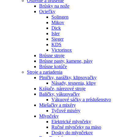
Ostrenie a brúsenie
Brúsky na nože
Ocieľky
Solingen
Mikov
Dick
Isler
Sieger
KDS
Victorinox
Brúsne stroje
Brúsne pasty, kamene, pásy
Brúsne kotúče
Stroje a zariadenia
Plničky, narážky, klipsovačky
Násady, tesnenia, klipy
Krájače, nárezové stroje
Baličky, vákuovačky
Vákuové sáčky a príslušenstvo
Miešačky a mixéry
Tyčové mixéry
Mlynčeky
Elektrické mlynčeky
Ručné mlynčeky na mäso
Dosky do mlynčekov