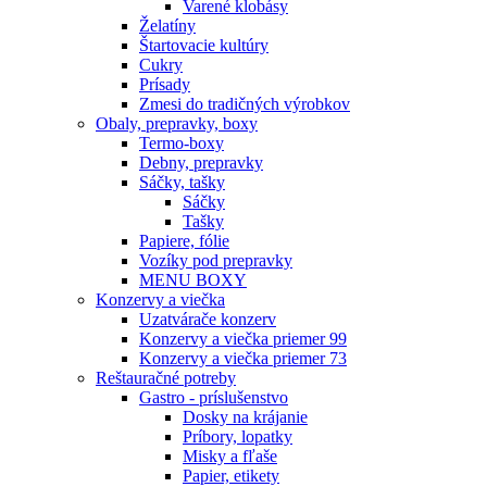
Varené klobásy
Želatíny
Štartovacie kultúry
Cukry
Prísady
Zmesi do tradičných výrobkov
Obaly, prepravky, boxy
Termo-boxy
Debny, prepravky
Sáčky, tašky
Sáčky
Tašky
Papiere, fólie
Vozíky pod prepravky
MENU BOXY
Konzervy a viečka
Uzatvárače konzerv
Konzervy a viečka priemer 99
Konzervy a viečka priemer 73
Reštauračné potreby
Gastro - príslušenstvo
Dosky na krájanie
Príbory, lopatky
Misky a fľaše
Papier, etikety