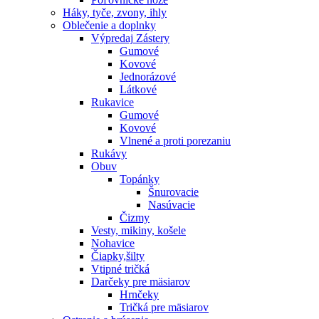
Háky, tyče, zvony, ihly
Oblečenie a doplnky
Výpredaj
Zástery
Gumové
Kovové
Jednorázové
Látkové
Rukavice
Gumové
Kovové
Vlnené a proti porezaniu
Rukávy
Obuv
Topánky
Šnurovacie
Nasúvacie
Čizmy
Vesty, mikiny, košele
Nohavice
Čiapky,šilty
Vtipné tričká
Darčeky pre mäsiarov
Hrnčeky
Tričká pre mäsiarov