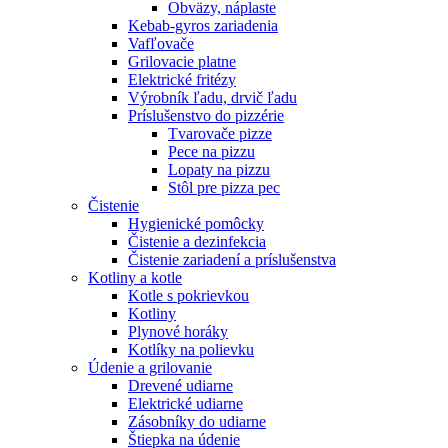
Obväzy, náplaste
Kebab-gyros zariadenia
Vafľovače
Grilovacie platne
Elektrické fritézy
Výrobník ľadu, drvič ľadu
Príslušenstvo do pizzérie
Tvarovače pizze
Pece na pizzu
Lopaty na pizzu
Stôl pre pizza pec
Čistenie
Hygienické pomôcky
Čistenie a dezinfekcia
Čistenie zariadení a príslušenstva
Kotliny a kotle
Kotle s pokrievkou
Kotliny
Plynové horáky
Kotlíky na polievku
Údenie a grilovanie
Drevené udiarne
Elektrické udiarne
Zásobníky do udiarne
Štiepka na údenie