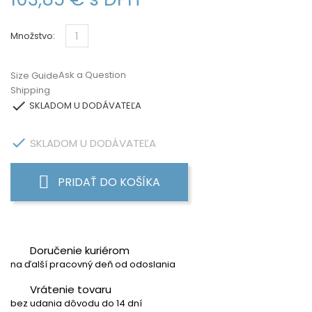
Množstvo:
Ask a Question
Size Guide
Shipping

SKLADOM U DODÁVATEĽA

SKLADOM U DODÁVATEĽA
PRIDAŤ DO KOŠÍKA
Doručenie kuriérom
na ďalší pracovný deň od odoslania
Vrátenie tovaru
bez udania dôvodu do 14 dní