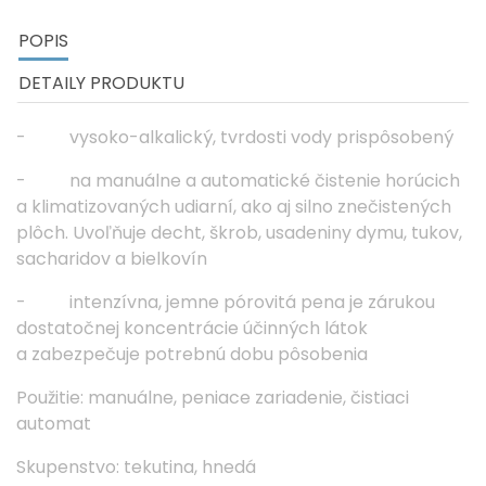
POPIS
DETAILY PRODUKTU
- vysoko-alkalický, tvrdosti vody prispôsobený
- na manuálne a automatické čistenie horúcich
a klimatizovaných udiarní, ako aj silno znečistených
plôch. Uvoľňuje decht, škrob, usadeniny dymu, tukov,
sacharidov a bielkovín
- intenzívna, jemne pórovitá pena je zárukou
dostatočnej koncentrácie účinných látok
a zabezpečuje potrebnú dobu pôsobenia
Použitie: manuálne, peniace zariadenie, čistiaci
automat
Skupenstvo: tekutina, hnedá