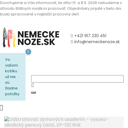
Dovoľujeme si Vás informovať, že dňa 1.5. a 8.5. 2026 nebudeme z
dôvodu štátnych sviatkov pracovať. Objednávky prijaté v tieto dni
budú spracované v najbližší pracovný deň.
+421 917 230 451
info@nemeckenoze.sk
0
Vo
vašom
košíku
už nie
sú
žiadne
položky