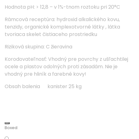
Hodnota pH: > 12,8 – v 1%-tnom roztoku pri 20°C
Rámcová receptúra: hydroxid alkalického kovu,
tenzidy, organické komplexotvorné látky , látka
tvoriaca skelet čistiaceho prostriedku
Riziková skupina: C žieravina
Korodovateľnosť: Vhodný pre povrchy z ušľachtilej
ocele a plastov odolných proti zásadám. Nie je
vhodný pre hliník a farebné kovy!
Obsah balenia kanister 25 kg
Boxed: