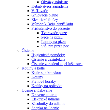
Obväzy, náplaste
Kebab-gyros zariadenia
Vafľovače
Grilovacie platne
Elektrické fritézy
Výrobník ľadu, drvič ľadu
Príslušenstvo do pizzérie
Tvarovače pizze
Pece na pizzu
Lopaty na pizzu
Stôl pre pizza pec
Čistenie
Hygienické pomôcky
Čistenie a dezinfekcia
Čistenie zariadení a príslušenstva
Kotliny a kotle
Kotle s pokrievkou
Kotliny
Plynové horáky
Kotlíky na polievku
Údenie a grilovanie
Drevené udiarne
Elektrické udiarne
Zásobníky do udiarne
Štiepka na údenie