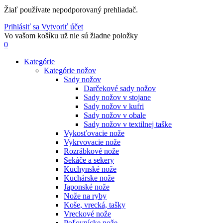
Žiaľ používate nepodporovaný prehliadač.
Prihlásiť sa
Vytvoriť účet
Vo vašom košíku už nie sú žiadne položky
0
Kategórie
Kategórie nožov
Sady nožov
Darčekové sady nožov
Sady nožov v stojane
Sady nožov v kufri
Sady nožov v obale
Sady nožov v textilnej taške
Vykosťovacie nože
Vykrvovacie nože
Rozrábkové nože
Sekáče a sekery
Kuchynské nože
Kuchárske nože
Japonské nože
Nože na ryby
Koše, vrecká, tašky
Vreckové nože
Poľovnícke nože