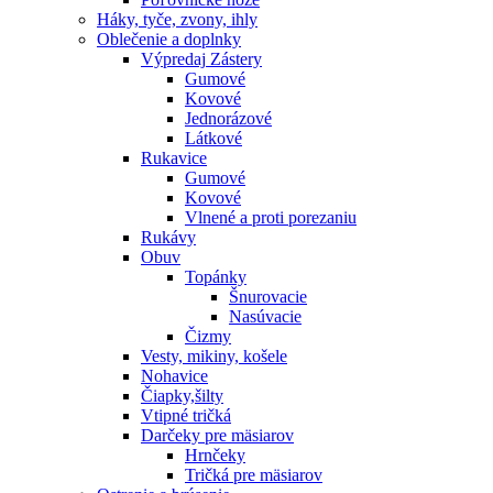
Háky, tyče, zvony, ihly
Oblečenie a doplnky
Výpredaj
Zástery
Gumové
Kovové
Jednorázové
Látkové
Rukavice
Gumové
Kovové
Vlnené a proti porezaniu
Rukávy
Obuv
Topánky
Šnurovacie
Nasúvacie
Čizmy
Vesty, mikiny, košele
Nohavice
Čiapky,šilty
Vtipné tričká
Darčeky pre mäsiarov
Hrnčeky
Tričká pre mäsiarov