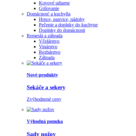
Kovové udiarne
Grilovanie
Domácnosť a kuchyňa
Hrnce, panvice, nádoby
Pečenie a doplnky do kuchyne
Doplnky do domácnosti
Remeslá a záhrada
Včelárstvo
Vinárstvo
Rezbárstvo
Záhrada
Nové produkty
Sekáče a sekery
Zvýhodnené ceny
Výhodná ponuka
Sady nožov