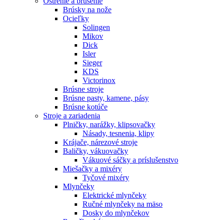
Ostrenie a brúsenie
Brúsky na nože
Ocieľky
Solingen
Mikov
Dick
Isler
Sieger
KDS
Victorinox
Brúsne stroje
Brúsne pasty, kamene, pásy
Brúsne kotúče
Stroje a zariadenia
Plničky, narážky, klipsovačky
Násady, tesnenia, klipy
Krájače, nárezové stroje
Baličky, vákuovačky
Vákuové sáčky a príslušenstvo
Miešačky a mixéry
Tyčové mixéry
Mlynčeky
Elektrické mlynčeky
Ručné mlynčeky na mäso
Dosky do mlynčekov