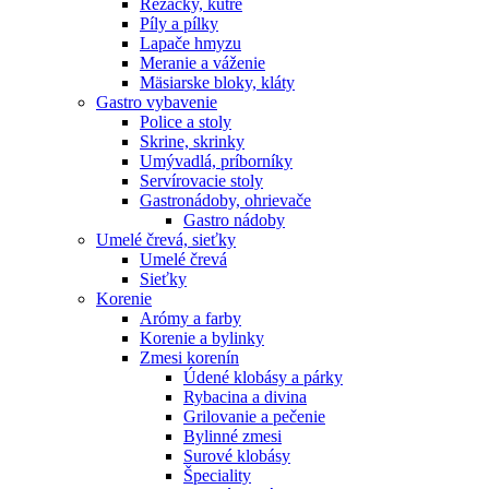
Rezačky, kútre
Píly a pílky
Lapače hmyzu
Meranie a váženie
Mäsiarske bloky, kláty
Gastro vybavenie
Police a stoly
Skrine, skrinky
Umývadlá, príborníky
Servírovacie stoly
Gastronádoby, ohrievače
Gastro nádoby
Umelé črevá, sieťky
Umelé črevá
Sieťky
Korenie
Arómy a farby
Korenie a bylinky
Zmesi korenín
Údené klobásy a párky
Rybacina a divina
Grilovanie a pečenie
Bylinné zmesi
Surové klobásy
Špeciality