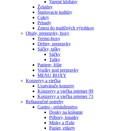
Varené klobásy
Želatíny
Štartovacie kultúry
Cukry
Prísady
Zmesi do tradičných výrobkov
Obaly, prepravky, boxy
Termo-boxy
Debny, prepravky
Sáčky, tašky
Sáčky
Tašky
Papiere, fólie
Vozíky pod prepravky
MENU BOXY
Konzervy a viečka
Uzatvárače konzerv
Konzervy a viečka priemer 99
Konzervy a viečka priemer 73
Reštauračné potreby
Gastro - príslušenstvo
Dosky na krájanie
Príbory, lopatky
Misky a fľaše
Papier, etikety