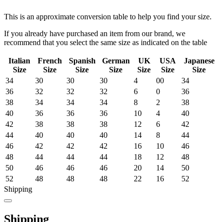
This is an approximate conversion table to help you find your size.
If you already have purchased an item from our brand, we
recommend that you select the same size as indicated on the table
Italian
French
Spanish
German
UK
USA
Japanese
Size
Size
Size
Size
Size
Size
Size
34
30
30
30
4
00
34
36
32
32
32
6
0
36
38
34
34
34
8
2
38
40
36
36
36
10
4
40
42
38
38
38
12
6
42
44
40
40
40
14
8
44
46
42
42
42
16
10
46
48
44
44
44
18
12
48
50
46
46
46
20
14
50
52
48
48
48
22
16
52
Shipping
Shipping