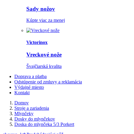
Sady nožov
Kúpte viac za menej
Victorinox
Vreckové nože
Švajčiarská kvalita
Doprava a platba
Odstúpenie od zmluvy a reklamácia
Výdajné miesto
Kontakt
Domov
Stroje a zariadenia
Mlynčeky
Dosky do mlynčekov
Doska do mlynčeka 5/3 Porkert