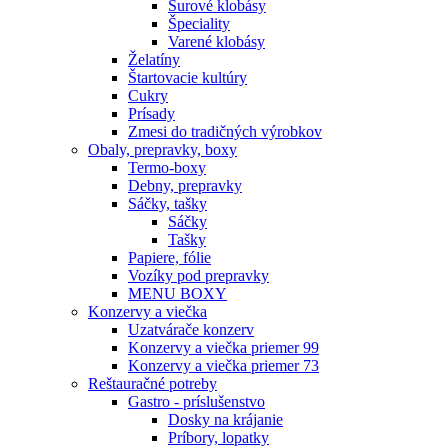
Surové klobásy
Špeciality
Varené klobásy
Želatíny
Štartovacie kultúry
Cukry
Prísady
Zmesi do tradičných výrobkov
Obaly, prepravky, boxy
Termo-boxy
Debny, prepravky
Sáčky, tašky
Sáčky
Tašky
Papiere, fólie
Vozíky pod prepravky
MENU BOXY
Konzervy a viečka
Uzatvárače konzerv
Konzervy a viečka priemer 99
Konzervy a viečka priemer 73
Reštauračné potreby
Gastro - príslušenstvo
Dosky na krájanie
Príbory, lopatky