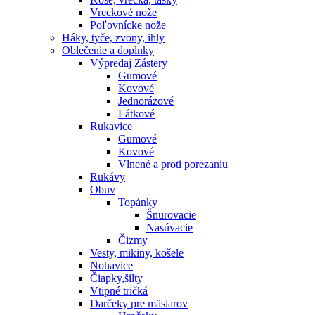
Vreckové nože
Poľovnícke nože
Háky, tyče, zvony, ihly
Oblečenie a doplnky
Výpredaj
Zástery
Gumové
Kovové
Jednorázové
Látkové
Rukavice
Gumové
Kovové
Vlnené a proti porezaniu
Rukávy
Obuv
Topánky
Šnurovacie
Nasúvacie
Čizmy
Vesty, mikiny, košele
Nohavice
Čiapky,šilty
Vtipné tričká
Darčeky pre mäsiarov