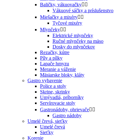
Baličky, vákuovačky


Vákuové sáčky a príslušenstvo
Miešačky a mixéry


Tyčové mixéry
Mlynčeky


Elektrické mlynčeky
Ručné mlynčeky na mäso
Dosky do mlynčekov
Rezačky, kútre
Píly a pílky
Lapače hmyzu
Meranie a váženie
Mäsiarske bloky, kláty
Gastro vybavenie
Police a stoly
Skrine, skrinky
Umývadlá, príborníky
Servírovacie stoly
Gastronádoby, ohrievače


Gastro nádoby
Umelé črevá, sieťky
Umelé črevá
Sieťky
Korenie