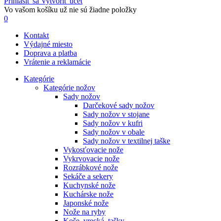
Prihlásiť sa
Vytvoriť účet
Vo vašom košíku už nie sú žiadne položky
0
Kontakt
Výdajné miesto
Doprava a platba
Vrátenie a reklamácie
Kategórie
Kategórie nožov
Sady nožov
Darčekové sady nožov
Sady nožov v stojane
Sady nožov v kufri
Sady nožov v obale
Sady nožov v textilnej taške
Vykosťovacie nože
Vykrvovacie nože
Rozrábkové nože
Sekáče a sekery
Kuchynské nože
Kuchárske nože
Japonské nože
Nože na ryby
Koše, vrecká, tašky