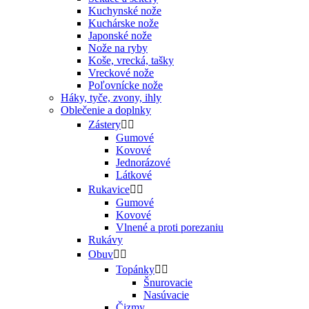
Kuchynské nože
Kuchárske nože
Japonské nože
Nože na ryby
Koše, vrecká, tašky
Vreckové nože
Poľovnícke nože
Háky, tyče, zvony, ihly
Oblečenie a doplnky
Zástery


Gumové
Kovové
Jednorázové
Látkové
Rukavice


Gumové
Kovové
Vlnené a proti porezaniu
Rukávy
Obuv


Topánky


Šnurovacie
Nasúvacie
Čizmy