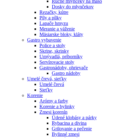
Ručné mlynčeky na mäso
Dosky do mlynčekov
Rezačky, kútre
Píly a pílky
Lapače hmyzu
Meranie a váženie
Mäsiarske bloky, kláty
Gastro vybavenie
Police a stoly
Skrine, skrinky
Umývadlá, príborníky
Servírovacie stoly
Gastronádoby, ohrievače
Gastro nádoby
Umelé črevá, sieťky
Umelé črevá
Sieťky
Korenie
Arómy a farby
Korenie a bylinky
Zmesi korenín
Údené klobásy a párky
Rybacina a divina
Grilovanie a pečenie
Bylinné zmesi