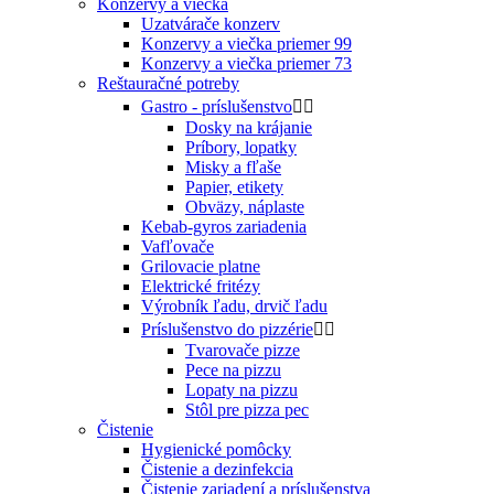
Konzervy a viečka
Uzatvárače konzerv
Konzervy a viečka priemer 99
Konzervy a viečka priemer 73
Reštauračné potreby
Gastro - príslušenstvo


Dosky na krájanie
Príbory, lopatky
Misky a fľaše
Papier, etikety
Obväzy, náplaste
Kebab-gyros zariadenia
Vafľovače
Grilovacie platne
Elektrické fritézy
Výrobník ľadu, drvič ľadu
Príslušenstvo do pizzérie


Tvarovače pizze
Pece na pizzu
Lopaty na pizzu
Stôl pre pizza pec
Čistenie
Hygienické pomôcky
Čistenie a dezinfekcia
Čistenie zariadení a príslušenstva