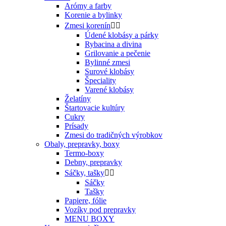
Arómy a farby
Korenie a bylinky
Zmesi korenín


Údené klobásy a párky
Rybacina a divina
Grilovanie a pečenie
Bylinné zmesi
Surové klobásy
Špeciality
Varené klobásy
Želatíny
Štartovacie kultúry
Cukry
Prísady
Zmesi do tradičných výrobkov
Obaly, prepravky, boxy
Termo-boxy
Debny, prepravky
Sáčky, tašky


Sáčky
Tašky
Papiere, fólie
Vozíky pod prepravky
MENU BOXY