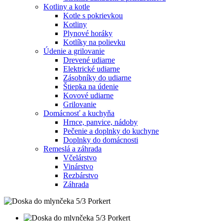
Kotliny a kotle
Kotle s pokrievkou
Kotliny
Plynové horáky
Kotlíky na polievku
Údenie a grilovanie
Drevené udiarne
Elektrické udiarne
Zásobníky do udiarne
Štiepka na údenie
Kovové udiarne
Grilovanie
Domácnosť a kuchyňa
Hrnce, panvice, nádoby
Pečenie a doplnky do kuchyne
Doplnky do domácnosti
Remeslá a záhrada
Včelárstvo
Vinárstvo
Rezbárstvo
Záhrada