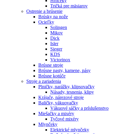
Hrnčeky
Tričká pre mäsiarov
Ostrenie a brúsenie
Brúsky na nože
Ocieľky
Solingen
Mikov
Dick
Isler
Sieger
KDS
Victorinox
Brúsne stroje
Brúsne pasty, kamene, pásy
Brúsne kotúče
Stroje a zariadenia
Plničky, narážky, klipsovačky
Násady, tesnenia, klipy
Krájače, nárezové stroje
Baličky, vákuovačky
Vákuové sáčky a príslušenstvo
Miešačky a mixéry
Tyčové mixéry
Mlynčeky
Elektrické mlynčeky