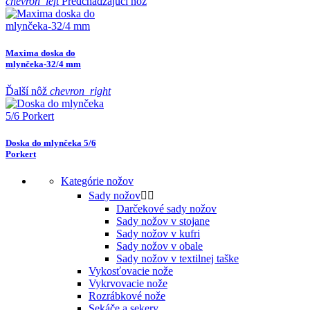
chevron_left
Predchádzajúci nôž
Maxima doska do
mlynčeka-32/4 mm
Ďalší nôž
chevron_right
Doska do mlynčeka 5/6
Porkert
Kategórie nožov
Sady nožov


Darčekové sady nožov
Sady nožov v stojane
Sady nožov v kufri
Sady nožov v obale
Sady nožov v textilnej taške
Vykosťovacie nože
Vykrvovacie nože
Rozrábkové nože
Sekáče a sekery