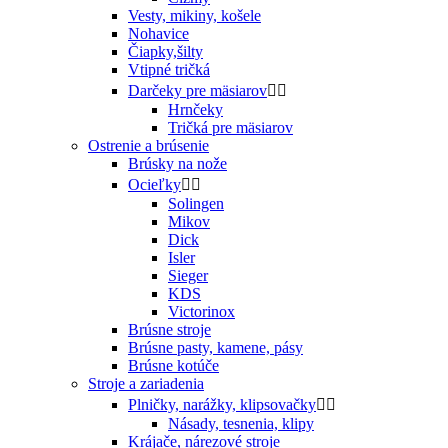
Vesty, mikiny, košele
Nohavice
Čiapky,šilty
Vtipné tričká
Darčeky pre mäsiarov


Hrnčeky
Tričká pre mäsiarov
Ostrenie a brúsenie
Brúsky na nože
Ocieľky


Solingen
Mikov
Dick
Isler
Sieger
KDS
Victorinox
Brúsne stroje
Brúsne pasty, kamene, pásy
Brúsne kotúče
Stroje a zariadenia
Plničky, narážky, klipsovačky


Násady, tesnenia, klipy
Krájače, nárezové stroje