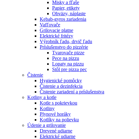
Misky a fľaše
Papier, etikety
Obväzy, náplaste
Kebab-gyros zariadenia
Vafľovače
Grilovacie platne
Elektrické fritézy
Výrobník ľadu, drvič ľadu
Príslušenstvo do pizzérie
Tvarovače pizze
Pece na pizzu
Lopaty na pizzu
Stôl pre pizza pec
Čistenie
Hygienické pomôcky
Čistenie a dezinfekcia
Čistenie zariadení a príslušenstva
Kotliny a kotle
Kotle s pokrievkou
Kotliny
Plynové horáky
Kotlíky na polievku
Údenie a grilovanie
Drevené udiarne
Elektrické udiarne