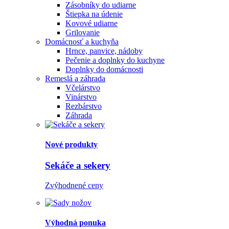
Zásobníky do udiarne
Štiepka na údenie
Kovové udiarne
Grilovanie
Domácnosť a kuchyňa
Hrnce, panvice, nádoby
Pečenie a doplnky do kuchyne
Doplnky do domácnosti
Remeslá a záhrada
Včelárstvo
Vinárstvo
Rezbárstvo
Záhrada
Nové produkty
Sekáče a sekery
Zvýhodnené ceny
Výhodná ponuka