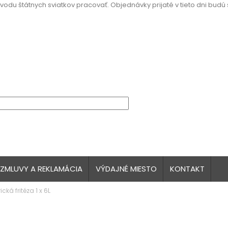
vodu štátnych sviatkov pracovať. Objednávky prijaté v tieto dni budú
 ZMLUVY A REKLAMÁCIA
VÝDAJNÉ MIESTO
KONTAKT
cká fritéza 1 x 6L