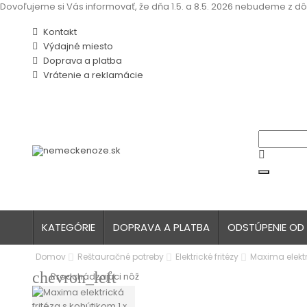
Dovoľujeme si Vás informovať, že dňa 1.5. a 8.5. 2026 nebudeme z dô
Kontakt
Výdajné miesto
Doprava a platba
Vrátenie a reklamácie
KATEGÓRIE
DOPRAVA A PLATBA
ODSTÚPENIE OD
Domov
Reštauračné potreby
Elektrické fritézy
Maxima elektri
chevron_left
Predchádzajúci nôž