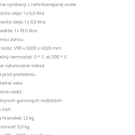
ne vyrobený z nehrdzavejúcej ocele
cita oleja: 1 x 5,0 litra
acita oleja: 1 x 6,5 litra
rže: 1 x 10,0 litra
enou zónou
 koša: V110 x Š200 x H220 mm
eľný termostat: 0 ° C až 200 ° C
é vykurovacie telesá
 proti preťaženiu
teľné veko
eľná nádrž
a štyroch gumových nožičkách
 čistí
 hranoliek: 1,2 kg
otnosť: 5,0 kg