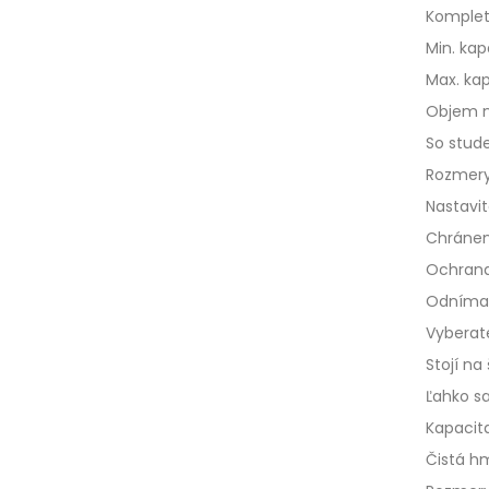
Komplet
Min.
kapa
Max.
kap
Objem nád
So stud
Rozmery
Nastavit
Chránen
Ochrana
Odníma
Vyberat
Stojí n
Ľahko sa
Kapacita
Čistá hm