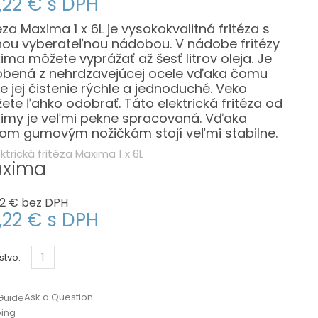
,22 €
s DPH
éza Maxima 1 x 6L je vysokokvalitná fritéza s
nou vyberateľnou nádobou.
V nádobe fritézy
ima môžete vyprážať až šesť litrov oleja.
Je
obená z nehrdzavejúcej ocele vďaka čomu
e jej čistenie rýchle a jednoduché.
Veko
ete ľahko odobrať.
Táto elektrická fritéza od
imy je veľmi pekne spracovaná.
Vďaka
rom gumovým nožičkám stojí veľmi stabilne.
xima
2 €
bez DPH
,22 €
s DPH
stvo:
Ask a Question
Guide
ping