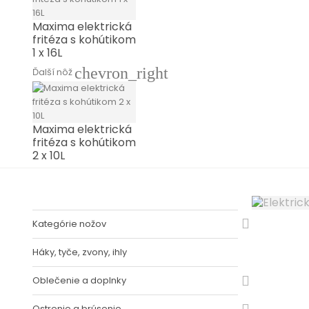
Maxima elektrická
fritéza s kohútikom
1 x 16L
chevron_right
Ďalší nôž
Maxima elektrická
fritéza s kohútikom
2 x 10L
Kategórie nožov
Háky, tyče, zvony, ihly
Oblečenie a doplnky
Ostrenie a brúsenie