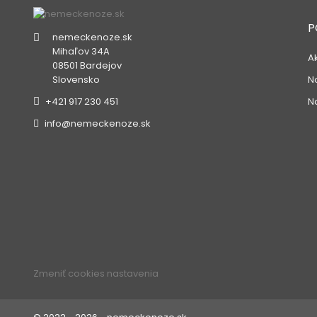
P
nemeckenoze.sk
Mihaľov 34A
A
08501 Bardejov
N
Slovensko
N
+421 917 230 451
info@nemeckenoze.sk
Zmeniť cookies nastavenia