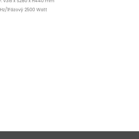
: V315 x Š280 x H440 mm
Hz/1Fázový 2500 Watt