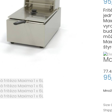
95
Frit
jed
Max
vyr
bud
môž
Max
šty
Ma
77.4
95
Množ
Size 
Ship