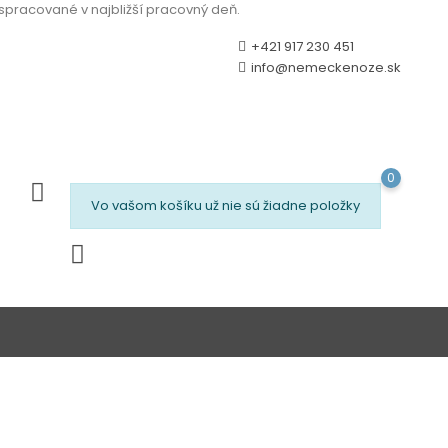
 spracované v najbližší pracovný deň.
+421 917 230 451
info@nemeckenoze.sk
0
Vo vašom košíku už nie sú žiadne položky