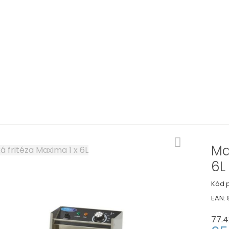
Ma
6L
Kód p
EAN:
77.4