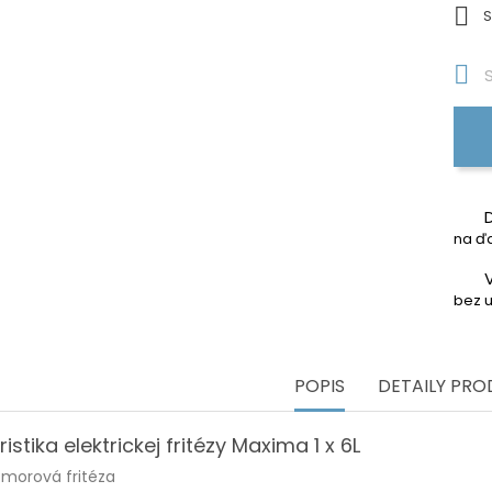

S

S
na ďa
bez u
POPIS
DETAILY PR
istika elektrickej fritézy Maxima 1 x 6L
morová fritéza