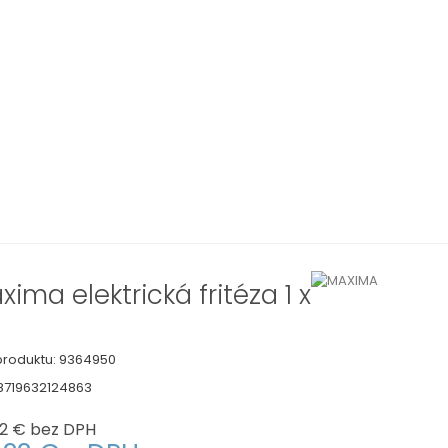
xima elektrická fritéza 1 x
roduktu:
9364950
8719632124863
2 €
bez DPH