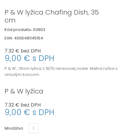
P & W lyžica Chafing Dish, 35
cm
Kód produktu:
63903
EAN:
4005481145154
7.32 €
bez DPH
9,00 €
s DPH
P & W , 35cm lyžica z 18/10 nerezovej ocele. Matna ručka s
ohnutým koncom.
P & W lyžica
7.32 €
bez DPH
9,00 €
s DPH
Množstvo: