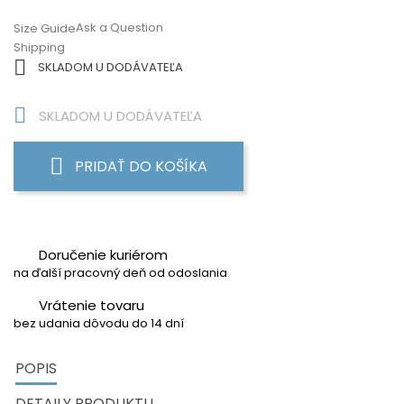
Ask a Question
Size Guide
Shipping

SKLADOM U DODÁVATEĽA

SKLADOM U DODÁVATEĽA
PRIDAŤ DO KOŠÍKA
Doručenie kuriérom
na ďalší pracovný deň od odoslania
Vrátenie tovaru
bez udania dôvodu do 14 dní
POPIS
DETAILY PRODUKTU