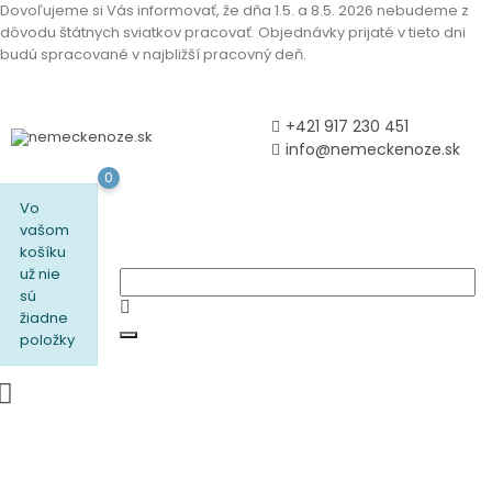
Dovoľujeme si Vás informovať, že dňa 1.5. a 8.5. 2026 nebudeme z
dôvodu štátnych sviatkov pracovať. Objednávky prijaté v tieto dni
budú spracované v najbližší pracovný deň.
+421 917 230 451
info@nemeckenoze.sk
0
Vo
vašom
košíku
už nie
sú
žiadne
položky