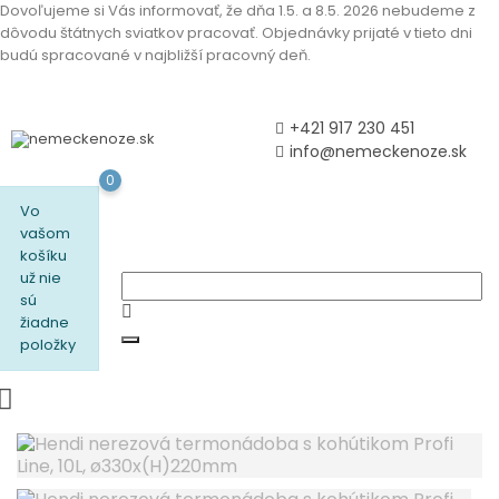
Dovoľujeme si Vás informovať, že dňa 1.5. a 8.5. 2026 nebudeme z
dôvodu štátnych sviatkov pracovať. Objednávky prijaté v tieto dni
budú spracované v najbližší pracovný deň.
+421 917 230 451
info@nemeckenoze.sk
0
Vo
vašom
košíku
už nie
sú
žiadne
položky