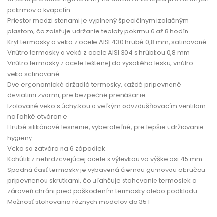
pokrmov a kvapalín
Priestor medzi stenami je vyplnený špeciálnym izolačným
plastom, čo zaisťuje udržanie teploty pokrmu 6 až 8 hodín
Kryt termosky a veko z ocele AISI 430 hrubé 0,8 mm, satinované
Vnútro termosky a veká z ocele AISI 304 s hrúbkou 0,8 mm
Vnútro termosky z ocele leštenej do vysokého lesku, vnútro
veka satinované
Dve ergonomické držadlá termosky, každé pripevnené
deviatimi zvarmi, pre bezpečné prenášanie
Izolované veko s úchytkou a veľkým odvzdušňovacím ventilom
na ľahké otváranie
Hrubé silikónové tesnenie, vyberateľné, pre lepšie udržiavanie
hygieny
Veko sa zatvára na 6 západiek
Kohútik z nehrdzavejúcej ocele s výlevkou vo výške asi 45 mm
Spodná časť termosky je vybavená čiernou gumovou obručou
pripevnenou skrutkami, čo uľahčuje stohovanie termosiek a
zároveň chráni pred poškodením termosky alebo podkladu
Možnosť stohovania rôznych modelov do 35 l