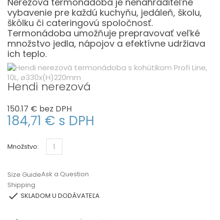
Nerezová termonádoba je nenahraditeľné
vybavenie pre každú kuchyňu, jedáleň, školu,
škôlku či cateringovú spoločnosť.
Termonádoba umožňuje prepravovať veľké
množstvo jedla, nápojov a efektívne udržiava
ich teplo.
Hendi nerezová
150.17 €
bez DPH
184,71 €
s DPH
Množstvo:
Ask a Question
Size Guide
Shipping

SKLADOM U DODÁVATEĽA