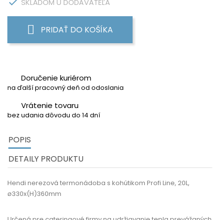

SKLADOM U DODÁVATEĽA
PRIDAŤ DO KOŠÍKA
Doručenie kuriérom
na ďalší pracovný deň od odoslania
Vrátenie tovaru
bez udania dôvodu do 14 dní
POPIS
DETAILY PRODUKTU
Hendi nerezová termonádoba s kohútikom Profi Line, 20L,
ø330x(H)360mm
Určená pre cateringové firmy na udržiavanie tepla prevážaných