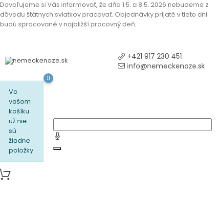
Dovoľujeme si Vás informovať, že dňa 1.5. a 8.5. 2026 nebudeme z
dôvodu štátnych sviatkov pracovať. Objednávky prijaté v tieto dni
budú spracované v najbližší pracovný deň.
+421 917 230 451
info@nemeckenoze.sk
0
Vo
vašom
košíku
už nie
sú
žiadne
položky