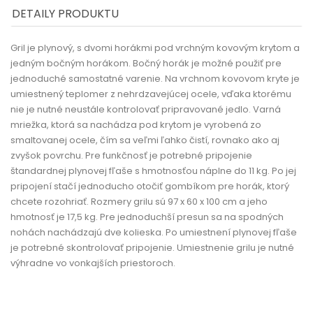
DETAILY PRODUKTU
Gril je plynový, s dvomi horákmi pod vrchným kovovým krytom a
jedným bočným horákom. Bočný horák je možné použiť pre
jednoduché samostatné varenie. Na vrchnom kovovom kryte je
umiestnený teplomer z nehrdzavejúcej ocele, vďaka ktorému
nie je nutné neustále kontrolovať pripravované jedlo. Varná
mriežka, ktorá sa nachádza pod krytom je vyrobená zo
smaltovanej ocele, čím sa veľmi ľahko čistí, rovnako ako aj
zvyšok povrchu. Pre funkčnosť je potrebné pripojenie
štandardnej plynovej fľaše s hmotnosťou náplne do 11 kg. Po jej
pripojení stačí jednoducho otočiť gombíkom pre horák, ktorý
chcete rozohriať. Rozmery grilu sú 97 x 60 x 100 cm a jeho
hmotnosť je 17,5 kg. Pre jednoduchší presun sa na spodných
nohách nachádzajú dve kolieska. Po umiestnení plynovej fľaše
je potrebné skontrolovať pripojenie. Umiestnenie grilu je nutné
výhradne vo vonkajších priestoroch.