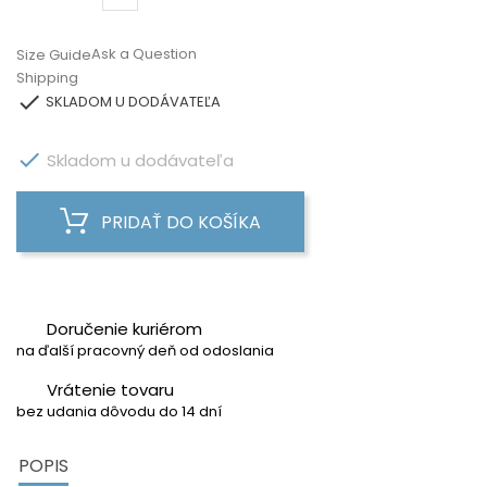
Ask a Question
Size Guide
Shipping

SKLADOM U DODÁVATEĽA

Skladom u dodávateľa
PRIDAŤ DO KOŠÍKA
Doručenie kuriérom
na ďalší pracovný deň od odoslania
Vrátenie tovaru
bez udania dôvodu do 14 dní
POPIS