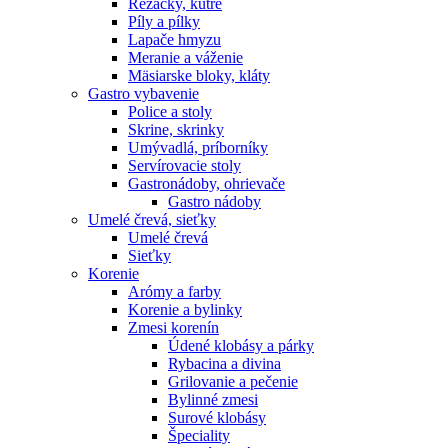
Rezačky, kútre
Píly a pílky
Lapače hmyzu
Meranie a váženie
Mäsiarske bloky, kláty
Gastro vybavenie
Police a stoly
Skrine, skrinky
Umývadlá, príborníky
Servírovacie stoly
Gastronádoby, ohrievače
Gastro nádoby
Umelé črevá, sieťky
Umelé črevá
Sieťky
Korenie
Arómy a farby
Korenie a bylinky
Zmesi korenín
Údené klobásy a párky
Rybacina a divina
Grilovanie a pečenie
Bylinné zmesi
Surové klobásy
Špeciality