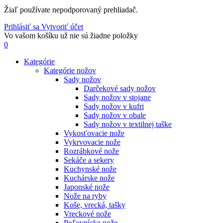
Žiaľ používate nepodporovaný prehliadač.
Prihlásiť sa
Vytvoriť účet
Vo vašom košíku už nie sú žiadne položky
0
Kategórie
Kategórie nožov
Sady nožov
Darčekové sady nožov
Sady nožov v stojane
Sady nožov v kufri
Sady nožov v obale
Sady nožov v textilnej taške
Vykosťovacie nože
Vykrvovacie nože
Rozrábkové nože
Sekáče a sekery
Kuchynské nože
Kuchárske nože
Japonské nože
Nože na ryby
Koše, vrecká, tašky
Vreckové nože
Poľovnícke nože