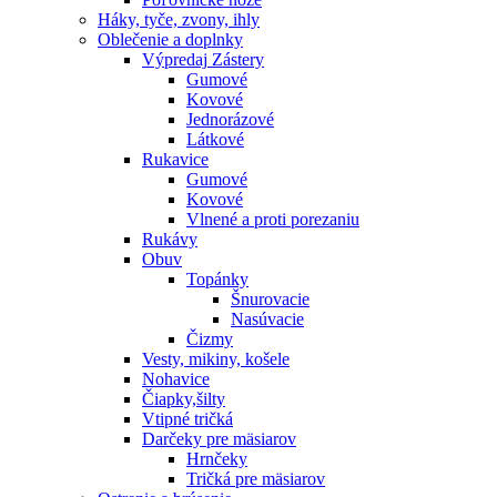
Háky, tyče, zvony, ihly
Oblečenie a doplnky
Výpredaj
Zástery
Gumové
Kovové
Jednorázové
Látkové
Rukavice
Gumové
Kovové
Vlnené a proti porezaniu
Rukávy
Obuv
Topánky
Šnurovacie
Nasúvacie
Čizmy
Vesty, mikiny, košele
Nohavice
Čiapky,šilty
Vtipné tričká
Darčeky pre mäsiarov
Hrnčeky
Tričká pre mäsiarov