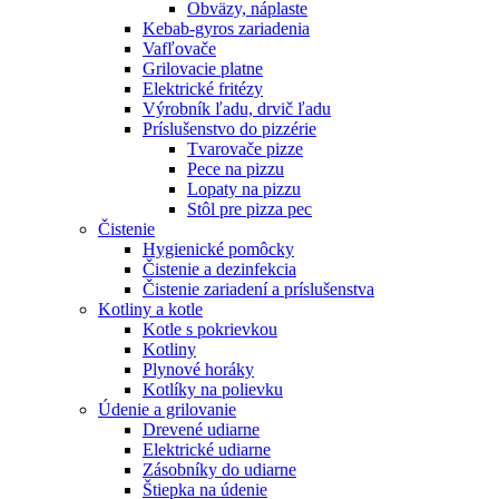
Obväzy, náplaste
Kebab-gyros zariadenia
Vafľovače
Grilovacie platne
Elektrické fritézy
Výrobník ľadu, drvič ľadu
Príslušenstvo do pizzérie
Tvarovače pizze
Pece na pizzu
Lopaty na pizzu
Stôl pre pizza pec
Čistenie
Hygienické pomôcky
Čistenie a dezinfekcia
Čistenie zariadení a príslušenstva
Kotliny a kotle
Kotle s pokrievkou
Kotliny
Plynové horáky
Kotlíky na polievku
Údenie a grilovanie
Drevené udiarne
Elektrické udiarne
Zásobníky do udiarne
Štiepka na údenie