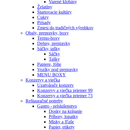
Varené klobásy
Želatíny
Štartovacie kultúry
Cukry
Prísady
Zmesi do tradičných výrobkov
Obaly, prepravky, boxy
Termo-boxy
Debny, prepravky
Sáčky, tašky
Sáčky
Tašky
Papiere, fólie
Vozíky pod prepravky
MENU BOXY
Konzervy a viečka
Uzatvárače konzerv
Konzervy a viečka priemer 99
Konzervy a viečka priemer 73
Reštauračné potreby
Gastro - príslušenstvo
Dosky na krájanie
Príbory, lopatky
Misky a fľaše
Papier, etikety