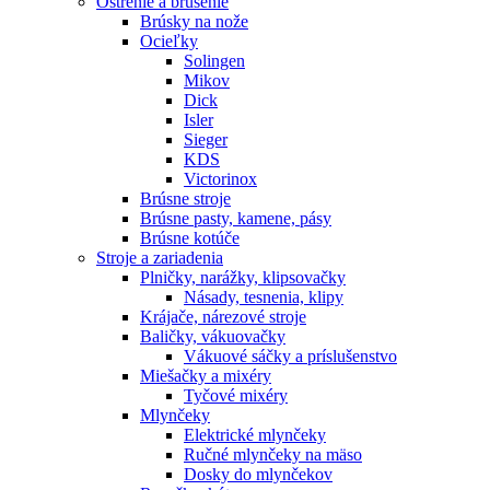
Ostrenie a brúsenie
Brúsky na nože
Ocieľky
Solingen
Mikov
Dick
Isler
Sieger
KDS
Victorinox
Brúsne stroje
Brúsne pasty, kamene, pásy
Brúsne kotúče
Stroje a zariadenia
Plničky, narážky, klipsovačky
Násady, tesnenia, klipy
Krájače, nárezové stroje
Baličky, vákuovačky
Vákuové sáčky a príslušenstvo
Miešačky a mixéry
Tyčové mixéry
Mlynčeky
Elektrické mlynčeky
Ručné mlynčeky na mäso
Dosky do mlynčekov