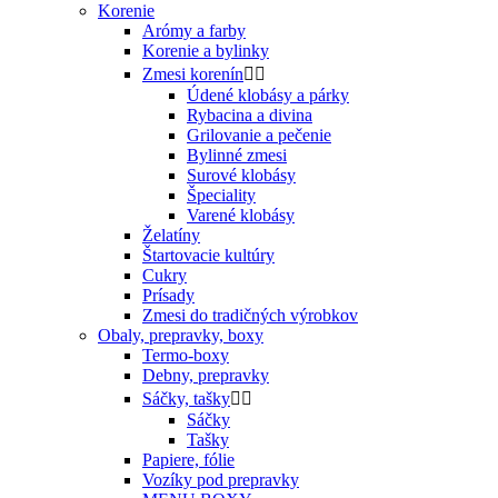
Korenie
Arómy a farby
Korenie a bylinky
Zmesi korenín


Údené klobásy a párky
Rybacina a divina
Grilovanie a pečenie
Bylinné zmesi
Surové klobásy
Špeciality
Varené klobásy
Želatíny
Štartovacie kultúry
Cukry
Prísady
Zmesi do tradičných výrobkov
Obaly, prepravky, boxy
Termo-boxy
Debny, prepravky
Sáčky, tašky


Sáčky
Tašky
Papiere, fólie
Vozíky pod prepravky