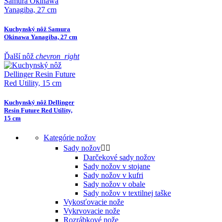
Kuchynský nôž Samura
Okinawa Yanagiba, 27 cm
Ďalší nôž
chevron_right
Kuchynský nôž Dellinger
Resin Future Red Utility,
15 cm
Kategórie nožov
Sady nožov


Darčekové sady nožov
Sady nožov v stojane
Sady nožov v kufri
Sady nožov v obale
Sady nožov v textilnej taške
Vykosťovacie nože
Vykrvovacie nože
Rozrábkové nože