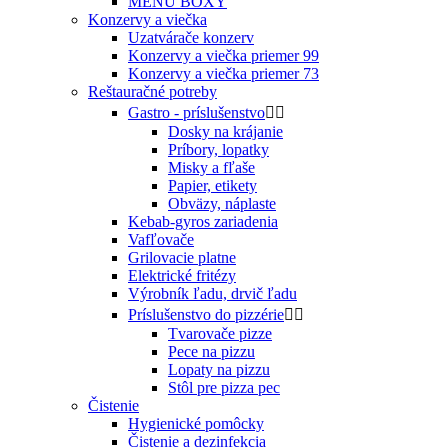
MENU BOXY
Konzervy a viečka
Uzatvárače konzerv
Konzervy a viečka priemer 99
Konzervy a viečka priemer 73
Reštauračné potreby
Gastro - príslušenstvo


Dosky na krájanie
Príbory, lopatky
Misky a fľaše
Papier, etikety
Obväzy, náplaste
Kebab-gyros zariadenia
Vafľovače
Grilovacie platne
Elektrické fritézy
Výrobník ľadu, drvič ľadu
Príslušenstvo do pizzérie


Tvarovače pizze
Pece na pizzu
Lopaty na pizzu
Stôl pre pizza pec
Čistenie
Hygienické pomôcky
Čistenie a dezinfekcia