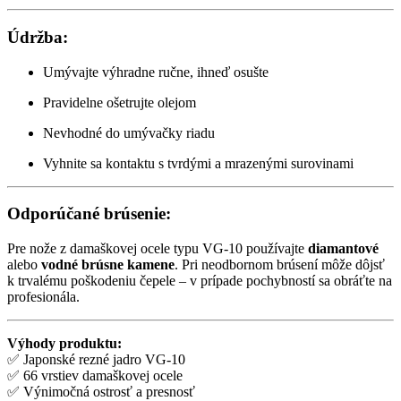
Údržba:
Umývajte výhradne ručne, ihneď osušte
Pravidelne ošetrujte olejom
Nevhodné do umývačky riadu
Vyhnite sa kontaktu s tvrdými a mrazenými surovinami
Odporúčané brúsenie:
Pre nože z damaškovej ocele typu VG-10 používajte
diamantové
alebo
vodné brúsne kamene
. Pri neodbornom brúsení môže dôjsť
k trvalému poškodeniu čepele – v prípade pochybností sa obráťte na
profesionála.
Výhody produktu:
✅ Japonské rezné jadro VG-10
✅ 66 vrstiev damaškovej ocele
✅ Výnimočná ostrosť a presnosť