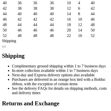
40
36
36
36
10
4
40
42
38
38
38
12
6
42
44
40
40
40
14
8
44
46
42
42
42
16
10
46
48
44
44
44
18
12
48
50
46
46
46
20
14
50
52
48
48
48
22
16
52
Shipping
Shipping
Complimentary ground shipping within 1 to 7 business days
In-store collection available within 1 to 7 business days
Next-day and Express delivery options also available
Purchases are delivered in an orange box tied with a Bolduc
ribbon, with the exception of certain items
See the delivery FAQs for details on shipping methods, costs
and delivery times
Returns and Exchange