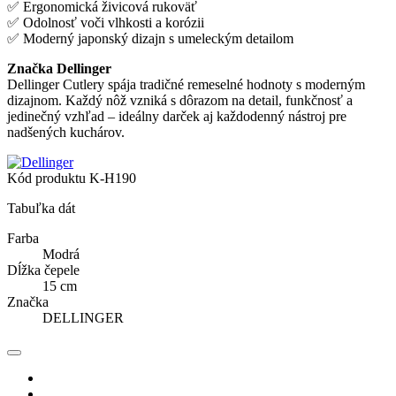
✅ Ergonomická živicová rukoväť
✅ Odolnosť voči vlhkosti a korózii
✅ Moderný japonský dizajn s umeleckým detailom
Značka Dellinger
Dellinger Cutlery spája tradičné remeselné hodnoty s moderným
dizajnom. Každý nôž vzniká s dôrazom na detail, funkčnosť a
jedinečný vzhľad – ideálny darček aj každodenný nástroj pre
nadšených kuchárov.
Kód produktu
K-H190
Tabuľka dát
Farba
Modrá
Dĺžka čepele
15 cm
Značka
DELLINGER