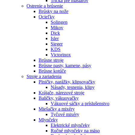
Tričká pre mäsiarov
Ostrenie a brúsenie
Brúsky na nože
Ocieľky
Solingen
Mikov
Dick
Isler
Sieger
KDS
Victorinox
Brúsne stroje
Brúsne pasty, kamene, pásy
Brúsne kotúče
Stroje a zariadenia
Plničky, narážky, klipsovačky
Násady, tesnenia, klipy
Krájače, nárezové stroje
Baličky, vákuovačky
Vákuové sáčky a príslušenstvo
Miešačky a mixéry
Tyčové mixéry
Mlynčeky
Elektrické mlynčeky
Ručné mlynčeky na mäso