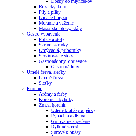
Dosky do mlynčekov
Rezačky, kútre
Píly a pílky
Lapače hmyzu
Meranie a váženie
Mäsiarske bloky, kláty
Gastro vybavenie
Police a stoly
Skrine, skrinky
Umývadlá, príborníky
Servírovacie stoly
Gastronádoby, ohrievače
Gastro nádoby
Umelé črevá, sieťky
Umelé črevá
Sieťky
Korenie
Arómy a farby
Korenie a bylinky
Zmesi korenín
Údené klobásy a párky
Rybacina a divina
Grilovanie a pečenie
Bylinné zmesi
Surové klobásy