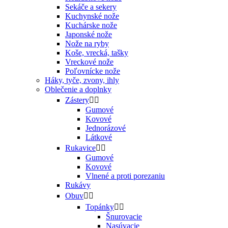
Sekáče a sekery
Kuchynské nože
Kuchárske nože
Japonské nože
Nože na ryby
Koše, vrecká, tašky
Vreckové nože
Poľovnícke nože
Háky, tyče, zvony, ihly
Oblečenie a doplnky
Zástery


Gumové
Kovové
Jednorázové
Látkové
Rukavice


Gumové
Kovové
Vlnené a proti porezaniu
Rukávy
Obuv


Topánky


Šnurovacie
Nasúvacie