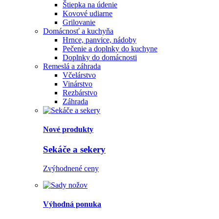
Štiepka na údenie
Kovové udiarne
Grilovanie
Domácnosť a kuchyňa
Hrnce, panvice, nádoby
Pečenie a doplnky do kuchyne
Doplnky do domácnosti
Remeslá a záhrada
Včelárstvo
Vinárstvo
Rezbárstvo
Záhrada
Nové produkty
Sekáče a sekery
Zvýhodnené ceny
Výhodná ponuka