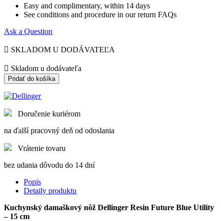
Easy and complimentary, within 14 days
See conditions and procedure in our return FAQs
Ask a Question

SKLADOM U DODÁVATEĽA

Skladom u dodávateľa
Pridať do košíka
Doručenie kuriérom
na ďalší pracovný deň od odoslania
Vrátenie tovaru
bez udania dôvodu do 14 dní
Popis
Detaily produktu
Kuchynský damaškový nôž Dellinger Resin Future Blue Utility
– 15 cm