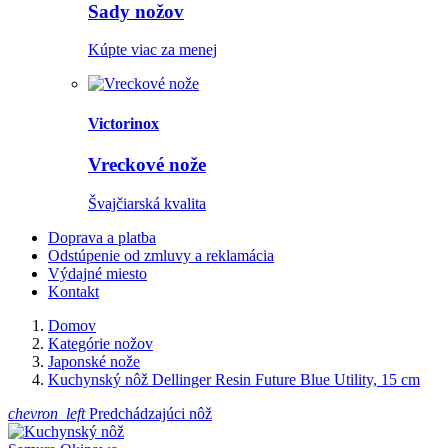
Sady nožov
Kúpte viac za menej
Victorinox
Vreckové nože
Švajčiarská kvalita
Doprava a platba
Odstúpenie od zmluvy a reklamácia
Výdajné miesto
Kontakt
Domov
Kategórie nožov
Japonské nože
Kuchynský nôž Dellinger Resin Future Blue Utility, 15 cm
chevron_left
Predchádzajúci nôž