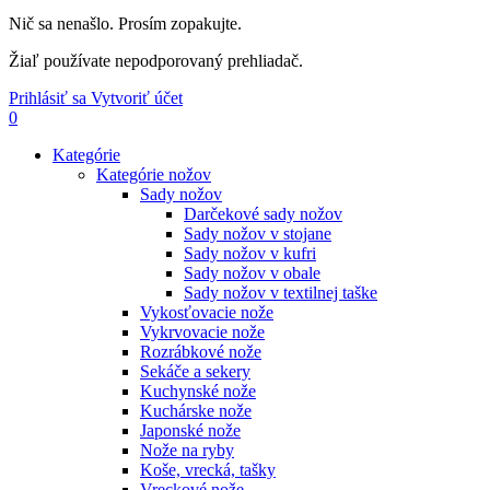
Nič sa nenašlo. Prosím zopakujte.
Žiaľ používate nepodporovaný prehliadač.
Prihlásiť sa
Vytvoriť účet
0
Kategórie
Kategórie nožov
Sady nožov
Darčekové sady nožov
Sady nožov v stojane
Sady nožov v kufri
Sady nožov v obale
Sady nožov v textilnej taške
Vykosťovacie nože
Vykrvovacie nože
Rozrábkové nože
Sekáče a sekery
Kuchynské nože
Kuchárske nože
Japonské nože
Nože na ryby
Koše, vrecká, tašky
Vreckové nože