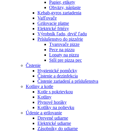
Papier, etikety
Obväzy, náplaste
Kebab-gyros zariadenia
Vafľovače
Grilovacie platne
Elektrické fritézy
Výrobník ľadu, drvič ľadu
Príslušenstvo do pizzérie
Tvarovače pizze
Pece na pizzu
Lopaty na pizzu
Stôl pre pizza pec
Čistenie
Hygienické pomôcky
Čistenie a dezinfekcia
Čistenie zariadení a príslušenstva
Kotliny a kotle
Kotle s pokrievkou
Kotliny
Plynové horáky
Kotlíky na polievku
Údenie a grilovanie
Drevené udiarne
Elektrické udiarne
Zásobníky do udiarne