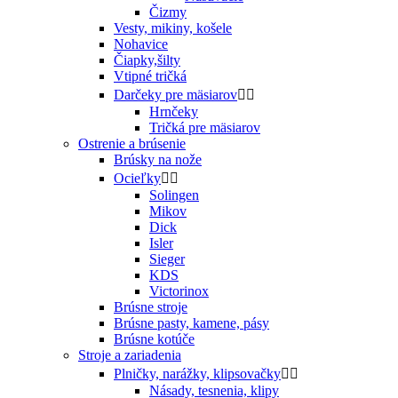
Čizmy
Vesty, mikiny, košele
Nohavice
Čiapky,šilty
Vtipné tričká
Darčeky pre mäsiarov


Hrnčeky
Tričká pre mäsiarov
Ostrenie a brúsenie
Brúsky na nože
Ocieľky


Solingen
Mikov
Dick
Isler
Sieger
KDS
Victorinox
Brúsne stroje
Brúsne pasty, kamene, pásy
Brúsne kotúče
Stroje a zariadenia
Plničky, narážky, klipsovačky


Násady, tesnenia, klipy