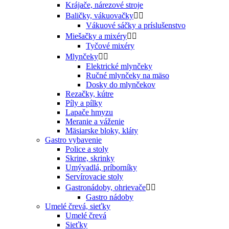
Krájače, nárezové stroje
Baličky, vákuovačky


Vákuové sáčky a príslušenstvo
Miešačky a mixéry


Tyčové mixéry
Mlynčeky


Elektrické mlynčeky
Ručné mlynčeky na mäso
Dosky do mlynčekov
Rezačky, kútre
Píly a pílky
Lapače hmyzu
Meranie a váženie
Mäsiarske bloky, kláty
Gastro vybavenie
Police a stoly
Skrine, skrinky
Umývadlá, príborníky
Servírovacie stoly
Gastronádoby, ohrievače


Gastro nádoby
Umelé črevá, sieťky
Umelé črevá
Sieťky