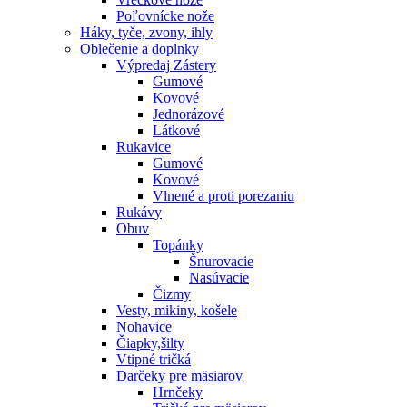
Poľovnícke nože
Háky, tyče, zvony, ihly
Oblečenie a doplnky
Výpredaj
Zástery
Gumové
Kovové
Jednorázové
Látkové
Rukavice
Gumové
Kovové
Vlnené a proti porezaniu
Rukávy
Obuv
Topánky
Šnurovacie
Nasúvacie
Čizmy
Vesty, mikiny, košele
Nohavice
Čiapky,šilty
Vtipné tričká
Darčeky pre mäsiarov
Hrnčeky