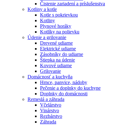
Čistenie zariadení a príslušenstva
Kotliny a kotle
Kotle s pokrievkou
Kotliny
Plynové horáky
Kotlíky na polievku
Údenie a grilovanie
Drevené udiarne
Elektrické udiarne
Zásobníky do udiarne
Štiepka na údenie
Kovové udiarne
Grilovanie
Domácnosť a kuchyňa
Hrnce, panvice, nádoby
Pečenie a doplnky do kuchyne
Doplnky do domácnosti
Remeslá a záhrada
Včelárstvo
Vinárstvo
Rezbárstvo
Záhrada