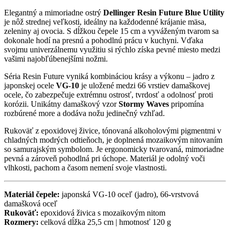
Elegantný a mimoriadne ostrý
Dellinger Resin Future Blue Utility
je nôž strednej veľkosti, ideálny na každodenné krájanie mäsa,
zeleniny aj ovocia. S dĺžkou čepele 15 cm a vyváženým tvarom sa
dokonale hodí na presnú a pohodlnú prácu v kuchyni. Vďaka
svojmu univerzálnemu využitiu si rýchlo získa pevné miesto medzi
vašimi najobľúbenejšími nožmi.
Séria Resin Future vyniká kombináciou krásy a výkonu – jadro z
japonskej ocele
VG-10
je uložené medzi 66 vrstiev damaškovej
ocele, čo zabezpečuje extrémnu ostrosť, tvrdosť a odolnosť proti
korózii. Unikátny damaškový vzor
Stormy Waves
pripomína
rozbúrené more a dodáva nožu jedinečný vzhľad.
Rukoväť z epoxidovej živice, tónovaná alkoholovými pigmentmi v
chladných modrých odtieňoch, je doplnená mozaikovým nitovaním
so samurajským symbolom. Je ergonomicky tvarovaná, mimoriadne
pevná a zároveň pohodlná pri úchope. Materiál je odolný voči
vlhkosti, pachom a časom nemení svoje vlastnosti.
Materiál čepele:
japonská VG-10 oceľ (jadro), 66-vrstvová
damašková oceľ
Rukoväť:
epoxidová živica s mozaikovým nitom
Rozmery:
celková dĺžka 25,5 cm | hmotnosť 120 g