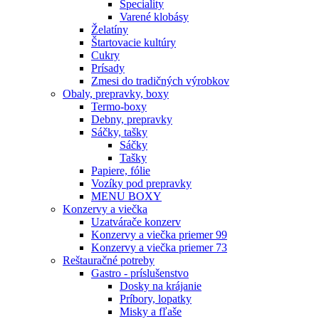
Špeciality
Varené klobásy
Želatíny
Štartovacie kultúry
Cukry
Prísady
Zmesi do tradičných výrobkov
Obaly, prepravky, boxy
Termo-boxy
Debny, prepravky
Sáčky, tašky
Sáčky
Tašky
Papiere, fólie
Vozíky pod prepravky
MENU BOXY
Konzervy a viečka
Uzatvárače konzerv
Konzervy a viečka priemer 99
Konzervy a viečka priemer 73
Reštauračné potreby
Gastro - príslušenstvo
Dosky na krájanie
Príbory, lopatky
Misky a fľaše