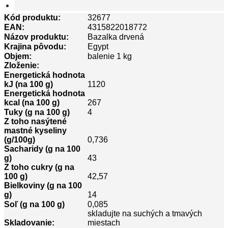
Kód produktu:
32677
EAN:
4315822018772
Názov produktu:
Bazalka drvená
Krajina pôvodu:
Egypt
Objem:
balenie 1 kg
Zloženie:
Energetická hodnota
kJ (na 100 g)
1120
Energetická hodnota
kcal (na 100 g)
267
Tuky (g na 100 g)
4
Z toho nasýtené
mastné kyseliny
(g/100g)
0,736
Sacharidy (g na 100
g)
43
Z toho cukry (g na
100 g)
42,57
Bielkoviny (g na 100
g)
14
Soľ (g na 100 g)
0,085
skladujte na suchých a tmavých
Skladovanie:
miestach