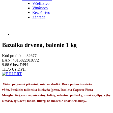
Včelárstvo
Vinárstvo
Rezbárstvo
Záhrada
Bazalka drvená, balenie 1 kg
Kód produktu:
32677
EAN:
4315822018772
9.88 €
bez DPH
11,75 €
s DPH
Vôňa: príjemná pikantná, mierne sladká. Dáva potravin sviežu
vôňu. Použitie: talianska kuchyňa (pesto, Insalata Caprese Pizza
Margherita), surové potraviny, šaláty, zelenina, polievky, omáčky, dipy, rýby
a mäsa, syr, ocot, maslo, likéry, na morenie uhorkiek, huby...