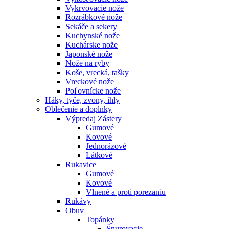
Vykrvovacie nože
Rozrábkové nože
Sekáče a sekery
Kuchynské nože
Kuchárske nože
Japonské nože
Nože na ryby
Koše, vrecká, tašky
Vreckové nože
Poľovnícke nože
Háky, tyče, zvony, ihly
Oblečenie a doplnky
Výpredaj
Zástery
Gumové
Kovové
Jednorázové
Látkové
Rukavice
Gumové
Kovové
Vlnené a proti porezaniu
Rukávy
Obuv
Topánky
Šnurovacie