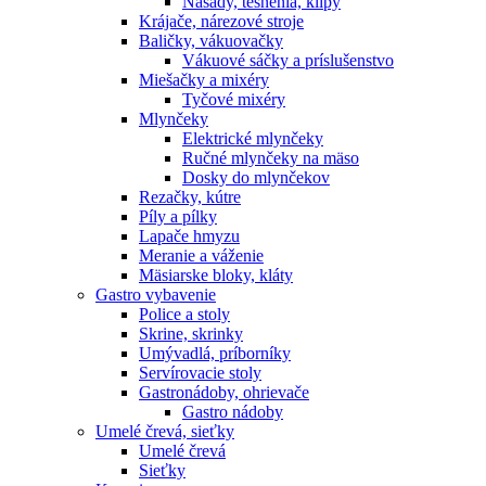
Násady, tesnenia, klipy
Krájače, nárezové stroje
Baličky, vákuovačky
Vákuové sáčky a príslušenstvo
Miešačky a mixéry
Tyčové mixéry
Mlynčeky
Elektrické mlynčeky
Ručné mlynčeky na mäso
Dosky do mlynčekov
Rezačky, kútre
Píly a pílky
Lapače hmyzu
Meranie a váženie
Mäsiarske bloky, kláty
Gastro vybavenie
Police a stoly
Skrine, skrinky
Umývadlá, príborníky
Servírovacie stoly
Gastronádoby, ohrievače
Gastro nádoby
Umelé črevá, sieťky
Umelé črevá
Sieťky