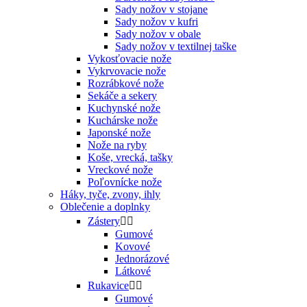
Sady nožov v stojane
Sady nožov v kufri
Sady nožov v obale
Sady nožov v textilnej taške
Vykosťovacie nože
Vykrvovacie nože
Rozrábkové nože
Sekáče a sekery
Kuchynské nože
Kuchárske nože
Japonské nože
Nože na ryby
Koše, vrecká, tašky
Vreckové nože
Poľovnícke nože
Háky, tyče, zvony, ihly
Oblečenie a doplnky
Zástery


Gumové
Kovové
Jednorázové
Látkové
Rukavice


Gumové