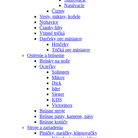
Nasúvacie
Čizmy
Vesty, mikiny, košele
Nohavice
Čiapky,šilty
Vtipné tričká
Darčeky pre mäsiarov
Hrnčeky
Tričká pre mäsiarov
Ostrenie a brúsenie
Brúsky na nože
Ocieľky
Solingen
Mikov
Dick
Isler
Sieger
KDS
Victorinox
Brúsne stroje
Brúsne pasty, kamene, pásy
Brúsne kotúče
Stroje a zariadenia
Plničky, narážky, klipsovačky