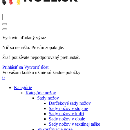
Vyslovte hľadaný výraz
Nič sa nenašlo. Prosím zopakujte.
Žiaľ používate nepodporovaný prehliadač.
Prihlásiť sa
Vytvoriť účet
Vo vašom košíku už nie sú žiadne položky
0
Kategórie
Kategórie nožov
Sady nožov
Darčekové sady nožov
Sady nožov v stojane
Sady nožov v kufri
Sady nožov v obale
Sady nožov v textilnej taške
Vykosťovacie nože