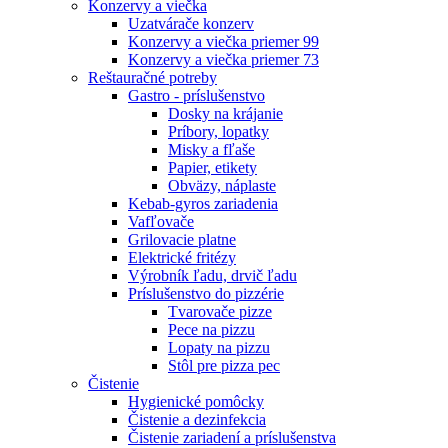
Konzervy a viečka
Uzatvárače konzerv
Konzervy a viečka priemer 99
Konzervy a viečka priemer 73
Reštauračné potreby
Gastro - príslušenstvo
Dosky na krájanie
Príbory, lopatky
Misky a fľaše
Papier, etikety
Obväzy, náplaste
Kebab-gyros zariadenia
Vafľovače
Grilovacie platne
Elektrické fritézy
Výrobník ľadu, drvič ľadu
Príslušenstvo do pizzérie
Tvarovače pizze
Pece na pizzu
Lopaty na pizzu
Stôl pre pizza pec
Čistenie
Hygienické pomôcky
Čistenie a dezinfekcia
Čistenie zariadení a príslušenstva