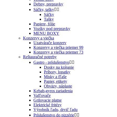
Debny, prepravky
Sáčky, tašky


Sáčky
Tašky
Papiere, fólie
Vozíky pod prepravky
MENU BOXY
Konzervy a viečka
Uzatvárače konzerv
Konzervy a viečka priemer 99
Konzervy a viečka priemer 73
Reštauračné potreby
Gastro - príslušenstvo


Dosky na krájanie
Príbory, lopatky
Misky a fľaše
Papier, etikety
Obväzy, náplaste
Kebab-gyros zariadenia
Vafľovače
Grilovacie platne
Elektrické fritézy
Výrobník ľadu, drvič ľadu
Príslušenstvo do pizzérie

