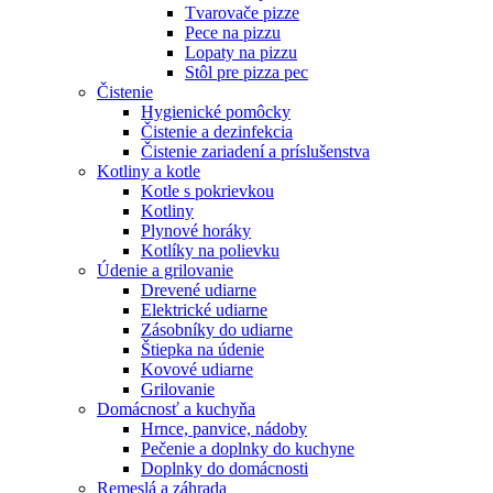
Tvarovače pizze
Pece na pizzu
Lopaty na pizzu
Stôl pre pizza pec
Čistenie
Hygienické pomôcky
Čistenie a dezinfekcia
Čistenie zariadení a príslušenstva
Kotliny a kotle
Kotle s pokrievkou
Kotliny
Plynové horáky
Kotlíky na polievku
Údenie a grilovanie
Drevené udiarne
Elektrické udiarne
Zásobníky do udiarne
Štiepka na údenie
Kovové udiarne
Grilovanie
Domácnosť a kuchyňa
Hrnce, panvice, nádoby
Pečenie a doplnky do kuchyne
Doplnky do domácnosti
Remeslá a záhrada