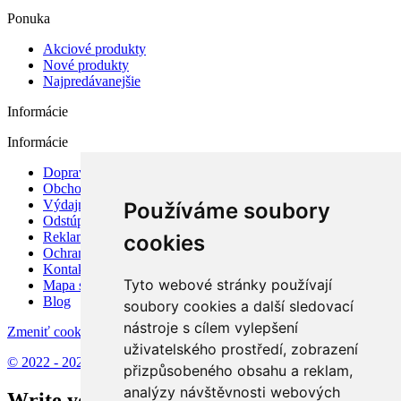
Ponuka
Akciové produkty
Nové produkty
Najpredávanejšie
Informácie
Informácie
Doprava a platba
Obchodné podmienky
Výdajné miesto
Používáme soubory
Odstúpenie od zmluvy a reklamácia
Reklamačný poriadok
cookies
Ochrana osobných údajov
Kontaktujte nás
Tyto webové stránky používají
Mapa stránky
Blog
soubory cookies a další sledovací
nástroje s cílem vylepšení
Zmeniť cookies nastavenia
uživatelského prostředí, zobrazení
© 2022 - 2026 - nemeckenoze.sk
přizpůsobeného obsahu a reklam,
analýzy návštěvnosti webových
Write your question