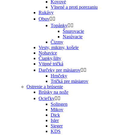
Kovové
Vlnené a proti porezaniu
Rukávy
Obuv


Topánky


Šnurovacie
Nasúvacie
Čizmy
Vesty, mikiny, košele
Nohavice
Čiapky,šilty
Vtipné tričká
Darčeky pre mäsiarov


Hrnčeky
Tričká pre mäsiarov
Ostrenie a brúsenie
Brúsky na nože
Ocieľky


Solingen
Mikov
Dick
Isler
Sieger
KDS