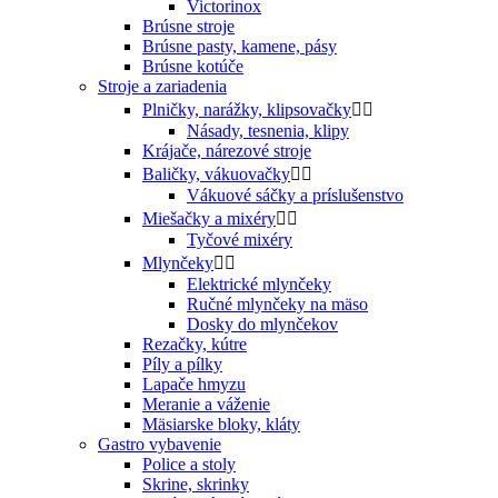
Victorinox
Brúsne stroje
Brúsne pasty, kamene, pásy
Brúsne kotúče
Stroje a zariadenia
Plničky, narážky, klipsovačky


Násady, tesnenia, klipy
Krájače, nárezové stroje
Baličky, vákuovačky


Vákuové sáčky a príslušenstvo
Miešačky a mixéry


Tyčové mixéry
Mlynčeky


Elektrické mlynčeky
Ručné mlynčeky na mäso
Dosky do mlynčekov
Rezačky, kútre
Píly a pílky
Lapače hmyzu
Meranie a váženie
Mäsiarske bloky, kláty
Gastro vybavenie
Police a stoly
Skrine, skrinky