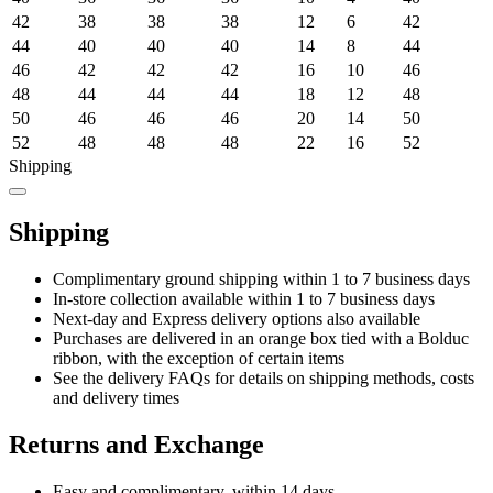
42
38
38
38
12
6
42
44
40
40
40
14
8
44
46
42
42
42
16
10
46
48
44
44
44
18
12
48
50
46
46
46
20
14
50
52
48
48
48
22
16
52
Shipping
Shipping
Complimentary ground shipping within 1 to 7 business days
In-store collection available within 1 to 7 business days
Next-day and Express delivery options also available
Purchases are delivered in an orange box tied with a Bolduc
ribbon, with the exception of certain items
See the delivery FAQs for details on shipping methods, costs
and delivery times
Returns and Exchange
Easy and complimentary, within 14 days