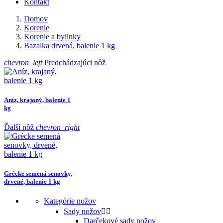
Kontakt
Domov
Korenie
Korenie a bylinky
Bazalka drvená, balenie 1 kg
chevron_left
Predchádzajúci nôž
Aníz, krajaný, balenie 1
kg
Ďalší nôž
chevron_right
Grécke semená senovky,
drvené, balenie 1 kg
Kategórie nožov
Sady nožov


Darčekové sady nožov