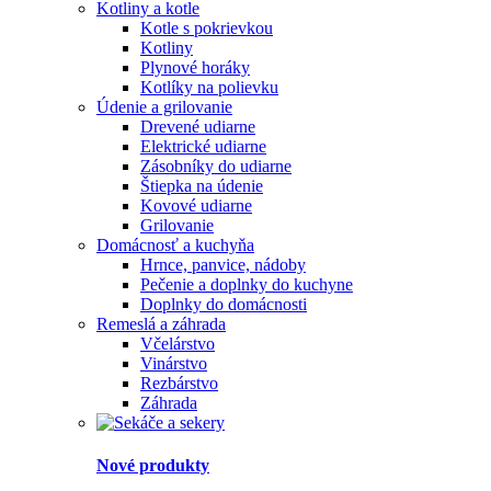
Kotliny a kotle
Kotle s pokrievkou
Kotliny
Plynové horáky
Kotlíky na polievku
Údenie a grilovanie
Drevené udiarne
Elektrické udiarne
Zásobníky do udiarne
Štiepka na údenie
Kovové udiarne
Grilovanie
Domácnosť a kuchyňa
Hrnce, panvice, nádoby
Pečenie a doplnky do kuchyne
Doplnky do domácnosti
Remeslá a záhrada
Včelárstvo
Vinárstvo
Rezbárstvo
Záhrada
Nové produkty