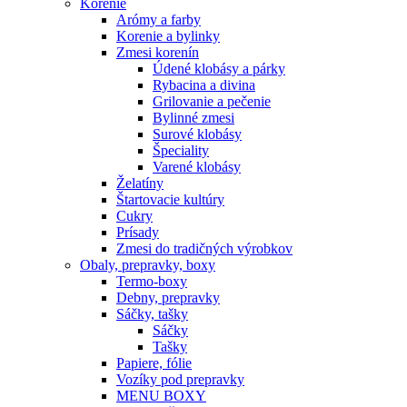
Korenie
Arómy a farby
Korenie a bylinky
Zmesi korenín
Údené klobásy a párky
Rybacina a divina
Grilovanie a pečenie
Bylinné zmesi
Surové klobásy
Špeciality
Varené klobásy
Želatíny
Štartovacie kultúry
Cukry
Prísady
Zmesi do tradičných výrobkov
Obaly, prepravky, boxy
Termo-boxy
Debny, prepravky
Sáčky, tašky
Sáčky
Tašky
Papiere, fólie
Vozíky pod prepravky
MENU BOXY