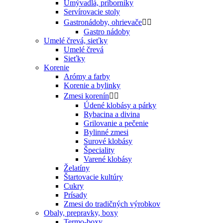
Umývadlá, príborníky
Servírovacie stoly
Gastronádoby, ohrievače


Gastro nádoby
Umelé črevá, sieťky
Umelé črevá
Sieťky
Korenie
Arómy a farby
Korenie a bylinky
Zmesi korenín


Údené klobásy a párky
Rybacina a divina
Grilovanie a pečenie
Bylinné zmesi
Surové klobásy
Špeciality
Varené klobásy
Želatíny
Štartovacie kultúry
Cukry
Prísady
Zmesi do tradičných výrobkov
Obaly, prepravky, boxy
Termo-boxy