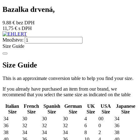
Bazalka drvená,
9.88 €
bez DPH
11,75 €
s DPH
Množstvo:
Size Guide
Size Guide
This is an approximate conversion table to help you find your size.
If you already have purchased an item from our brand, we
recommend that you select the same size as indicated on the table
Italian
French
Spanish
German
UK
USA
Japanese
Size
Size
Size
Size
Size
Size
Size
34
30
30
30
4
00
34
36
32
32
32
6
0
36
38
34
34
34
8
2
38
40
36
36
36
10
4
40