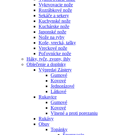
Vykrvovacie nože
Rozrábkové nože
Sekáče a sekery
Kuchynské nože
Kuchárske nože
Japonské nože
Nože na ryby
Koše, vrecká, tašky
Vreckové nože
Poľovnícke nože
Háky, tyče, zvony, ihly
Oblečenie a doplnky
Výpredaj
Zástery
Gumové
Kovové
Jednorázové
Látkové
Rukavice
Gumové
Kovové
Vlnené a proti porezaniu
Rukávy
Obuv
Topánky
Šnurovacie