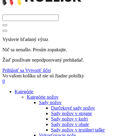
Vyslovte hľadaný výraz
Nič sa nenašlo. Prosím zopakujte.
Žiaľ používate nepodporovaný prehliadač.
Prihlásiť sa
Vytvoriť účet
Vo vašom košíku už nie sú žiadne položky
0
Kategórie
Kategórie nožov
Sady nožov
Darčekové sady nožov
Sady nožov v stojane
Sady nožov v kufri
Sady nožov v obale
Sady nožov v textilnej taške
Vykosťovacie nože