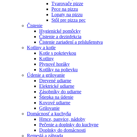
Tvarovače pizze
Pece na pizzu
Lopaty na pizzu
Stôl pre pizza pec
Čistenie
Hygienické pomôcky
Čistenie a dezinfekcia
Čistenie zariadení a príslušenstva
Kotliny a kotle
Kotle s pokrievkou
Kotliny
Plynové horáky
Kotlíky na polievku
Údenie a grilovanie
Drevené udiarne
Elektrické udiarne
Zásobníky do udiarne
Štiepka na údenie
Kovové udiarne
Grilovanie
Domácnosť a kuchyňa
Hrnce, panvice, nádoby
Pečenie a doplnky do kuchyne
Doplnky do domácnosti
Remeslá a záhrada