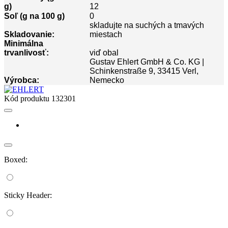
g)
12
Soľ (g na 100 g)
0
skladujte na suchých a tmavých
Skladovanie:
miestach
Minimálna
trvanlivosť:
viď obal
Gustav Ehlert GmbH & Co. KG |
Schinkenstraße 9, 33415 Verl,
Výrobca:
Nemecko
Kód produktu
132301
Boxed:
Sticky Header: