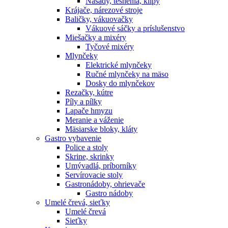
Násady, tesnenia, klipy
Krájače, nárezové stroje
Baličky, vákuovačky
Vákuové sáčky a príslušenstvo
Miešačky a mixéry
Tyčové mixéry
Mlynčeky
Elektrické mlynčeky
Ručné mlynčeky na mäso
Dosky do mlynčekov
Rezačky, kútre
Píly a pílky
Lapače hmyzu
Meranie a váženie
Mäsiarske bloky, kláty
Gastro vybavenie
Police a stoly
Skrine, skrinky
Umývadlá, príborníky
Servírovacie stoly
Gastronádoby, ohrievače
Gastro nádoby
Umelé črevá, sieťky
Umelé črevá
Sieťky