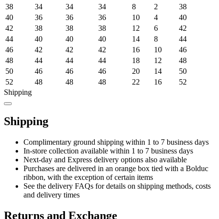
38
34
34
34
8
2
38
40
36
36
36
10
4
40
42
38
38
38
12
6
42
44
40
40
40
14
8
44
46
42
42
42
16
10
46
48
44
44
44
18
12
48
50
46
46
46
20
14
50
52
48
48
48
22
16
52
Shipping
Shipping
Complimentary ground shipping within 1 to 7 business days
In-store collection available within 1 to 7 business days
Next-day and Express delivery options also available
Purchases are delivered in an orange box tied with a Bolduc
ribbon, with the exception of certain items
See the delivery FAQs for details on shipping methods, costs
and delivery times
Returns and Exchange