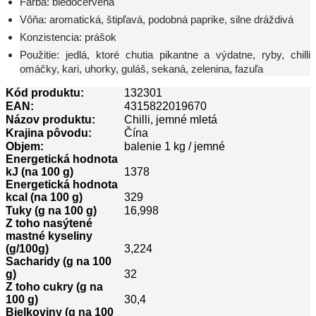
Farba: bledočervená
Vôňa: aromatická, štipľavá, podobná paprike, silne dráždivá
Konzistencia: prášok
Použitie: jedlá, ktoré chutia pikantne a výdatne, ryby, chilli
omáčky, kari, uhorky, guláš, sekaná, zelenina, fazuľa
Kód produktu:
132301
EAN:
4315822019670
Názov produktu:
Chilli, jemné mletá
Krajina pôvodu:
Čína
Objem:
balenie 1 kg / jemné
Energetická hodnota
kJ (na 100 g)
1378
Energetická hodnota
kcal (na 100 g)
329
Tuky (g na 100 g)
16,998
Z toho nasýtené
mastné kyseliny
(g/100g)
3,224
Sacharidy (g na 100
g)
32
Z toho cukry (g na
100 g)
30,4
Bielkoviny (g na 100