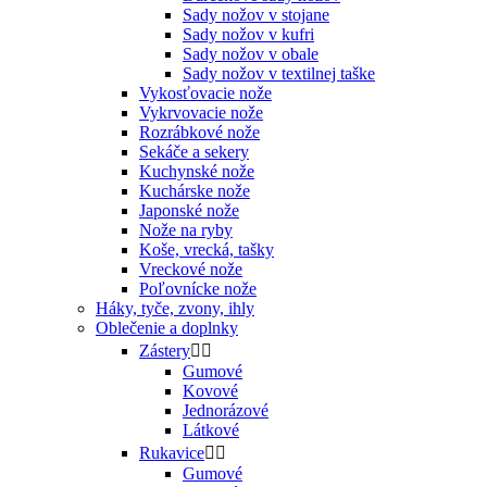
Sady nožov v stojane
Sady nožov v kufri
Sady nožov v obale
Sady nožov v textilnej taške
Vykosťovacie nože
Vykrvovacie nože
Rozrábkové nože
Sekáče a sekery
Kuchynské nože
Kuchárske nože
Japonské nože
Nože na ryby
Koše, vrecká, tašky
Vreckové nože
Poľovnícke nože
Háky, tyče, zvony, ihly
Oblečenie a doplnky
Zástery


Gumové
Kovové
Jednorázové
Látkové
Rukavice


Gumové