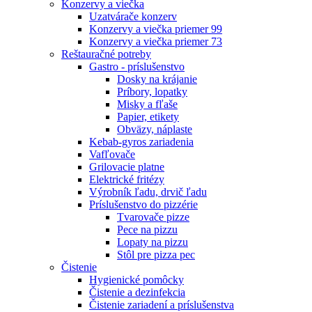
Konzervy a viečka
Uzatvárače konzerv
Konzervy a viečka priemer 99
Konzervy a viečka priemer 73
Reštauračné potreby
Gastro - príslušenstvo
Dosky na krájanie
Príbory, lopatky
Misky a fľaše
Papier, etikety
Obväzy, náplaste
Kebab-gyros zariadenia
Vafľovače
Grilovacie platne
Elektrické fritézy
Výrobník ľadu, drvič ľadu
Príslušenstvo do pizzérie
Tvarovače pizze
Pece na pizzu
Lopaty na pizzu
Stôl pre pizza pec
Čistenie
Hygienické pomôcky
Čistenie a dezinfekcia
Čistenie zariadení a príslušenstva