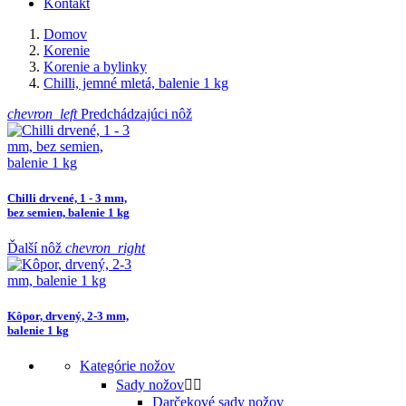
Kontakt
Domov
Korenie
Korenie a bylinky
Chilli, jemné mletá, balenie 1 kg
chevron_left
Predchádzajúci nôž
Chilli drvené, 1 - 3 mm,
bez semien, balenie 1 kg
Ďalší nôž
chevron_right
Kôpor, drvený, 2-3 mm,
balenie 1 kg
Kategórie nožov
Sady nožov


Darčekové sady nožov