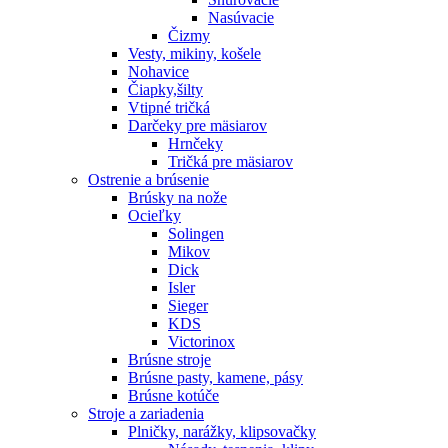
Nasúvacie
Čizmy
Vesty, mikiny, košele
Nohavice
Čiapky,šilty
Vtipné tričká
Darčeky pre mäsiarov
Hrnčeky
Tričká pre mäsiarov
Ostrenie a brúsenie
Brúsky na nože
Ocieľky
Solingen
Mikov
Dick
Isler
Sieger
KDS
Victorinox
Brúsne stroje
Brúsne pasty, kamene, pásy
Brúsne kotúče
Stroje a zariadenia
Plničky, narážky, klipsovačky