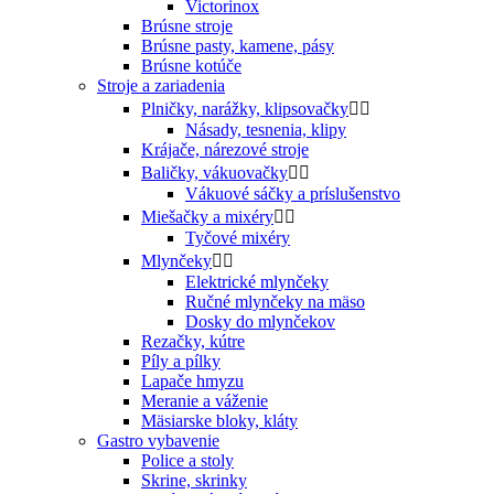
Victorinox
Brúsne stroje
Brúsne pasty, kamene, pásy
Brúsne kotúče
Stroje a zariadenia
Plničky, narážky, klipsovačky


Násady, tesnenia, klipy
Krájače, nárezové stroje
Baličky, vákuovačky


Vákuové sáčky a príslušenstvo
Miešačky a mixéry


Tyčové mixéry
Mlynčeky


Elektrické mlynčeky
Ručné mlynčeky na mäso
Dosky do mlynčekov
Rezačky, kútre
Píly a pílky
Lapače hmyzu
Meranie a váženie
Mäsiarske bloky, kláty
Gastro vybavenie
Police a stoly
Skrine, skrinky