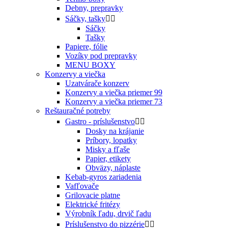
Debny, prepravky
Sáčky, tašky


Sáčky
Tašky
Papiere, fólie
Vozíky pod prepravky
MENU BOXY
Konzervy a viečka
Uzatvárače konzerv
Konzervy a viečka priemer 99
Konzervy a viečka priemer 73
Reštauračné potreby
Gastro - príslušenstvo


Dosky na krájanie
Príbory, lopatky
Misky a fľaše
Papier, etikety
Obväzy, náplaste
Kebab-gyros zariadenia
Vafľovače
Grilovacie platne
Elektrické fritézy
Výrobník ľadu, drvič ľadu
Príslušenstvo do pizzérie

