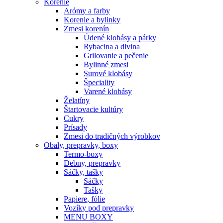
Korenie
Arómy a farby
Korenie a bylinky
Zmesi korenín
Údené klobásy a párky
Rybacina a divina
Grilovanie a pečenie
Bylinné zmesi
Surové klobásy
Špeciality
Varené klobásy
Želatíny
Štartovacie kultúry
Cukry
Prísady
Zmesi do tradičných výrobkov
Obaly, prepravky, boxy
Termo-boxy
Debny, prepravky
Sáčky, tašky
Sáčky
Tašky
Papiere, fólie
Vozíky pod prepravky
MENU BOXY