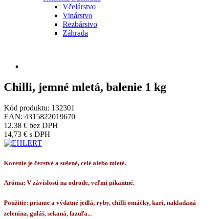
Včelárstvo
Vinárstvo
Rezbárstvo
Záhrada
Chilli, jemné mletá, balenie 1 kg
Kód produktu:
132301
EAN:
4315822019670
12.38 €
bez DPH
14,73 €
s DPH
Korenie je čerstvé a sušené, celé alebo mleté.
Aróma: V závislosti na odrode, veľmi pikantné.
Použitie: priame a výdatné jedlá, ryby, chilli omáčky, kari, nakladaná
zelenina, guláš, sekaná, fazuľa...