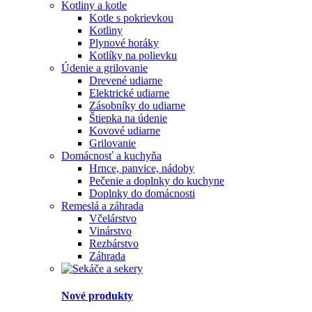
Kotliny a kotle
Kotle s pokrievkou
Kotliny
Plynové horáky
Kotlíky na polievku
Údenie a grilovanie
Drevené udiarne
Elektrické udiarne
Zásobníky do udiarne
Štiepka na údenie
Kovové udiarne
Grilovanie
Domácnosť a kuchyňa
Hrnce, panvice, nádoby
Pečenie a doplnky do kuchyne
Doplnky do domácnosti
Remeslá a záhrada
Včelárstvo
Vinárstvo
Rezbárstvo
Záhrada
Nové produkty