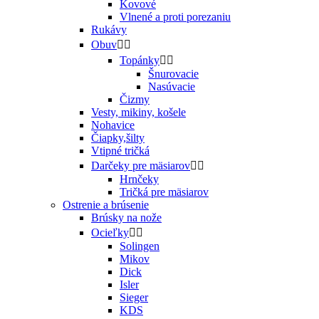
Kovové
Vlnené a proti porezaniu
Rukávy
Obuv


Topánky


Šnurovacie
Nasúvacie
Čizmy
Vesty, mikiny, košele
Nohavice
Čiapky,šilty
Vtipné tričká
Darčeky pre mäsiarov


Hrnčeky
Tričká pre mäsiarov
Ostrenie a brúsenie
Brúsky na nože
Ocieľky


Solingen
Mikov
Dick
Isler
Sieger
KDS