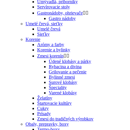
Umývadlá, príborníky
Servírovacie stoly
Gastronádoby, ohrievače


Gastro nádoby
Umelé črevá, sieťky
Umelé črevá
Sieťky
Korenie
Arómy a farby
Korenie a bylinky
Zmesi korenín


Údené klobásy a párky
Rybacina a divina
Grilovanie a pečenie
Bylinné zmesi
Surové klobásy
Špeciality
Varené klobásy
Želatíny
Štartovacie kultúry
Cukry
Prísady
Zmesi do tradičných výrobkov
Obaly, prepravky, boxy
Termo-boxy