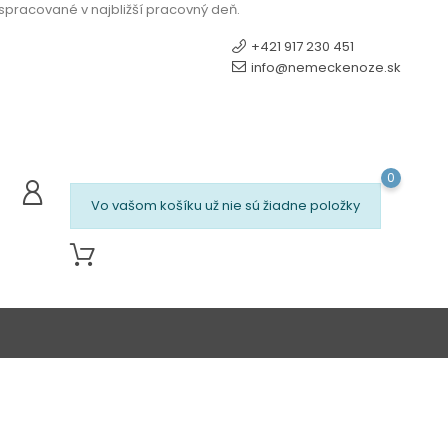
 spracované v najbližší pracovný deň.
+421 917 230 451
info@nemeckenoze.sk
0
Vo vašom košíku už nie sú žiadne položky