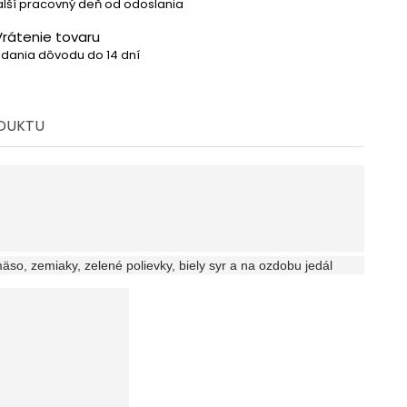
lší pracovný deň od odoslania
Vrátenie tovaru
dania dôvodu do 14 dní
ODUKTU
 mäso, zemiaky, zelené polievky, biely syr a na ozdobu jedál