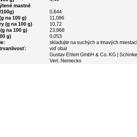
ýtené mastné
/100g)
0,644
(g na 100 g)
11,086
y (g na 100 g)
10,72
(g na 100 g)
23,868
00 g)
0,053
e:
skladujte na suchých a tmavých miestac
trvanlivosť:
viď obal
Gustav Ehlert GmbH & Co. KG | Schinke
Verl, Nemecko