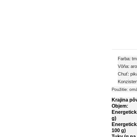
Farba: t
Vôňa: aro
Chuť: pik
Konzistenc
Použitie: omá
Krajina pô
Objem:
Energetick
g)
Energetick
100 g)
Tuky (g na 