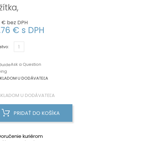
ítka,
1 €
bez DPH
,76 €
s DPH
stvo:
Ask a Question
Guide
ping
KLADOM U DODÁVATEĽA
KLADOM U DODÁVATEĽA
PRIDAŤ DO KOŠÍKA
Doručenie kuriérom