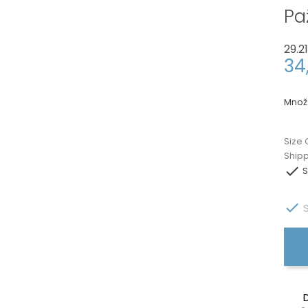
Paž
29.2
34
Množ
Size 
Ship

S

S