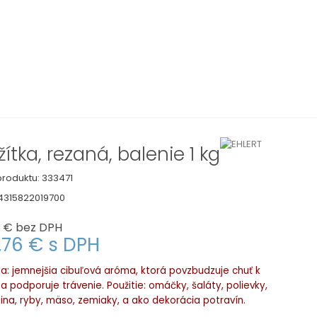
žítka, rezaná, balenie 1 kg
roduktu:
333471
4315822019700
1 €
bez DPH
,76 €
s DPH
a: jemnejšia cibuľová aróma, ktorá povzbudzuje chuť k
 a podporuje trávenie. Použitie: omáčky, šaláty, polievky,
ina, ryby, mäso, zemiaky, a ako dekorácia potravín.