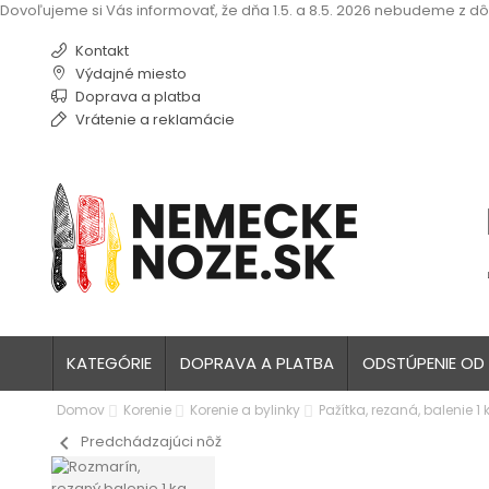
Dovoľujeme si Vás informovať, že dňa 1.5. a 8.5. 2026 nebudeme z dô
Kontakt
Výdajné miesto
Doprava a platba
Vrátenie a reklamácie
KATEGÓRIE
DOPRAVA A PLATBA
ODSTÚPENIE OD
Domov
Korenie
Korenie a bylinky
Pažítka, rezaná, balenie 1 
chevron_left
Predchádzajúci nôž