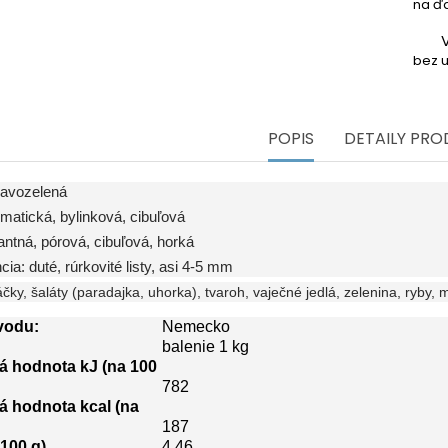
na ďa
bez u
POPIS
DETAILY PR
mavozelená
matická, bylinková, cibuľová
antná, pórová, cibuľová, horká
ia: duté, rúrkovité listy, asi 4-5 mm
čky, šaláty (paradajka, uhorka), tvaroh, vaječné jedlá, zelenina, ryby,
vodu:
Nemecko
balenie 1 kg
á hodnota kJ (na 100
782
á hodnota kcal (na
187
100 g)
4,46