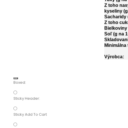
Z toho nas
kyseliny (g
Sacharidy 
Z toho cukr
Bielkoviny 
Soľ (g na 1
Skladovani
Minimálna 
Výrobca:
Boxed:
Sticky Header:
Sticky Add To Cart