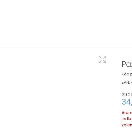
Pa
Kód p
EAN:
29.2
34
Aróm
jedlu
zelen