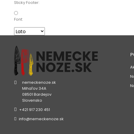
Sticky Footer:
Font:
P
A
N
nemeckenoze.sk
N
Mihaľov 34A
08501 Bardejov
Slovensko
+421 917 230 451
info@nemeckenoze.sk