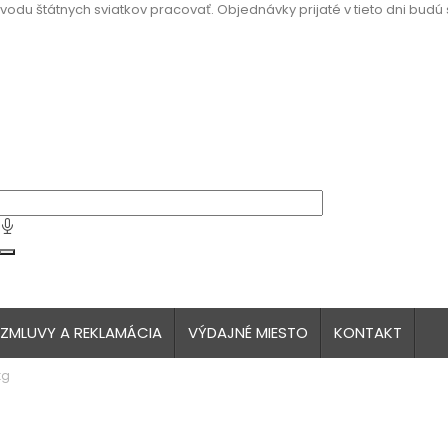
vodu štátnych sviatkov pracovať. Objednávky prijaté v tieto dni budú
 ZMLUVY A REKLAMÁCIA
VÝDAJNÉ MIESTO
KONTAKT
kg