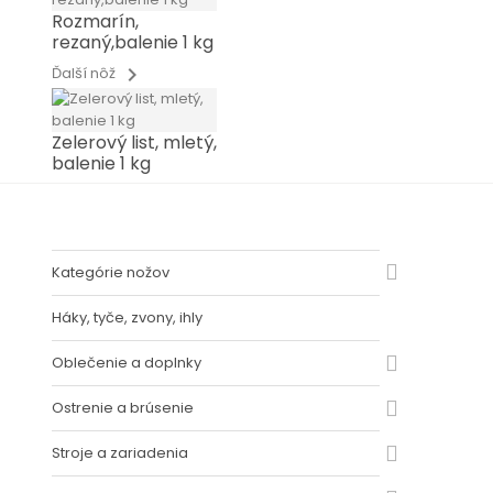
Rozmarín,
rezaný,balenie 1 kg
chevron_right
Ďalší nôž
Zelerový list, mletý,
balenie 1 kg
Kategórie nožov
Háky, tyče, zvony, ihly
Oblečenie a doplnky
Ostrenie a brúsenie
Stroje a zariadenia