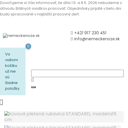
Dovoľujeme si Vás informovať, že dňa 1.5. a 8.5. 2026 nebudeme z
dôvodu štátnych sviatkov pracovať. Objednávky prijaté v tieto dni
budú spracované v najbližší pracovný deň.
+421 917 230 451
info@nemeckenoze.sk
0
Vo
vašom
košíku
už nie
sú
žiadne
položky