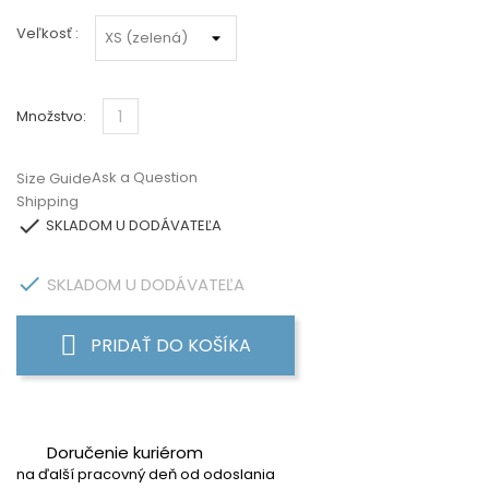
Veľkosť :
Množstvo:
Ask a Question
Size Guide
Shipping

SKLADOM U DODÁVATEĽA

SKLADOM U DODÁVATEĽA
PRIDAŤ DO KOŠÍKA
Doručenie kuriérom
na ďalší pracovný deň od odoslania