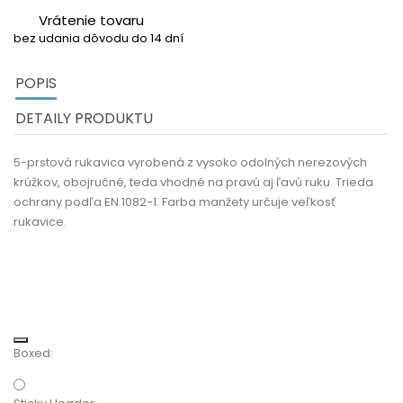
Vrátenie tovaru
bez udania dôvodu do 14 dní
POPIS
DETAILY PRODUKTU
5-prstová rukavica vyrobená z vysoko odolných nerezových
krúžkov, obojručné, teda vhodné na pravú aj ľavú ruku.
Trieda
ochrany podľa EN 1082-1. Farba manžety určuje veľkosť
rukavice.
Boxed: