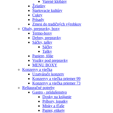
Varené klobásy
Želatíny
Štartovacie kultúry
Cukry
Prísady
Zmesi do tradičných výrobkov
Obaly, prepravky, boxy
Termo-boxy
Debny, prepravky
Sáčky, tašky
Sáčky
Tašky
Papiere, fólie
Vozíky pod prepravky
MENU BOXY
Konzervy a viečka
Uzatvárače konzerv
Konzervy a viečka priemer 99
Konzervy a viečka priemer 73
Reštauračné potreby
Gastro - príslušenstvo
Dosky na krájanie
Príbory, lopatky
Misky a fľaše
Papier, etikety