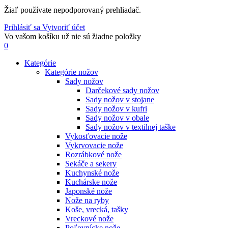
Žiaľ používate nepodporovaný prehliadač.
Prihlásiť sa
Vytvoriť účet
Vo vašom košíku už nie sú žiadne položky
0
Kategórie
Kategórie nožov
Sady nožov
Darčekové sady nožov
Sady nožov v stojane
Sady nožov v kufri
Sady nožov v obale
Sady nožov v textilnej taške
Vykosťovacie nože
Vykrvovacie nože
Rozrábkové nože
Sekáče a sekery
Kuchynské nože
Kuchárske nože
Japonské nože
Nože na ryby
Koše, vrecká, tašky
Vreckové nože
Poľovnícke nože