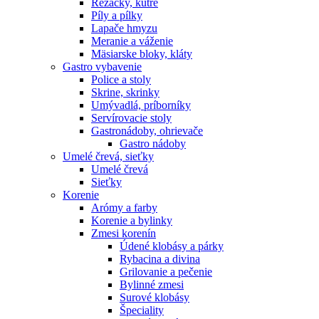
Rezačky, kútre
Píly a pílky
Lapače hmyzu
Meranie a váženie
Mäsiarske bloky, kláty
Gastro vybavenie
Police a stoly
Skrine, skrinky
Umývadlá, príborníky
Servírovacie stoly
Gastronádoby, ohrievače
Gastro nádoby
Umelé črevá, sieťky
Umelé črevá
Sieťky
Korenie
Arómy a farby
Korenie a bylinky
Zmesi korenín
Údené klobásy a párky
Rybacina a divina
Grilovanie a pečenie
Bylinné zmesi
Surové klobásy
Špeciality