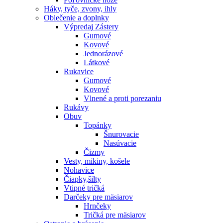
Háky, tyče, zvony, ihly
Oblečenie a doplnky
Výpredaj
Zástery
Gumové
Kovové
Jednorázové
Látkové
Rukavice
Gumové
Kovové
Vlnené a proti porezaniu
Rukávy
Obuv
Topánky
Šnurovacie
Nasúvacie
Čizmy
Vesty, mikiny, košele
Nohavice
Čiapky,šilty
Vtipné tričká
Darčeky pre mäsiarov
Hrnčeky
Tričká pre mäsiarov