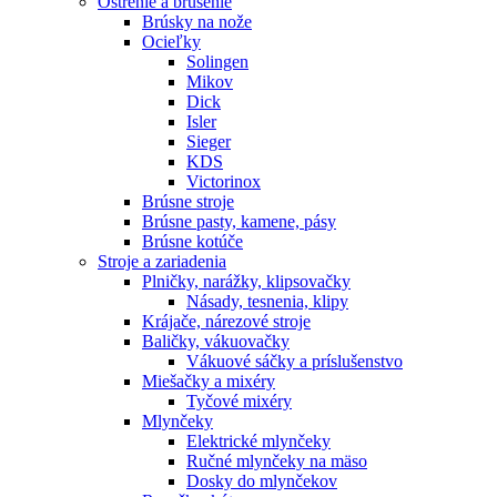
Ostrenie a brúsenie
Brúsky na nože
Ocieľky
Solingen
Mikov
Dick
Isler
Sieger
KDS
Victorinox
Brúsne stroje
Brúsne pasty, kamene, pásy
Brúsne kotúče
Stroje a zariadenia
Plničky, narážky, klipsovačky
Násady, tesnenia, klipy
Krájače, nárezové stroje
Baličky, vákuovačky
Vákuové sáčky a príslušenstvo
Miešačky a mixéry
Tyčové mixéry
Mlynčeky
Elektrické mlynčeky
Ručné mlynčeky na mäso
Dosky do mlynčekov