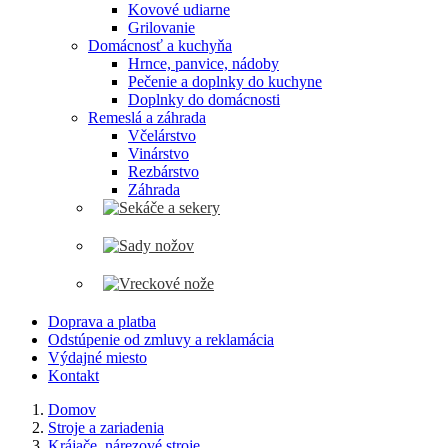
Kovové udiarne
Grilovanie
Domácnosť a kuchyňa
Hrnce, panvice, nádoby
Pečenie a doplnky do kuchyne
Doplnky do domácnosti
Remeslá a záhrada
Včelárstvo
Vinárstvo
Rezbárstvo
Záhrada
Doprava a platba
Odstúpenie od zmluvy a reklamácia
Výdajné miesto
Kontakt
Domov
Stroje a zariadenia
Krájače, nárezové stroje