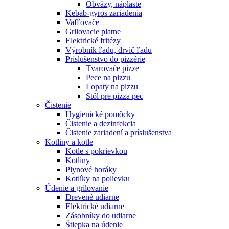
Obväzy, náplaste
Kebab-gyros zariadenia
Vafľovače
Grilovacie platne
Elektrické fritézy
Výrobník ľadu, drvič ľadu
Príslušenstvo do pizzérie
Tvarovače pizze
Pece na pizzu
Lopaty na pizzu
Stôl pre pizza pec
Čistenie
Hygienické pomôcky
Čistenie a dezinfekcia
Čistenie zariadení a príslušenstva
Kotliny a kotle
Kotle s pokrievkou
Kotliny
Plynové horáky
Kotlíky na polievku
Údenie a grilovanie
Drevené udiarne
Elektrické udiarne
Zásobníky do udiarne
Štiepka na údenie