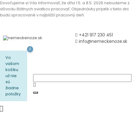
Dovoľujeme si Vás informovať, že dňa 1.5. a 8.5. 2026 nebudeme z
dôvodu štátnych sviatkov pracovať. Objednávky prijaté v tieto dni
budú spracované v najbližší pracovný deň.
+421 917 230 451
info@nemeckenoze.sk
0
Vo
vašom
košíku
už nie
sú
žiadne
položky