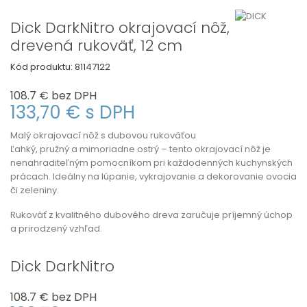
Dick DarkNitro okrajovací nôž,
drevená rukoväť, 12 cm
Kód produktu:
81147122
108.7 €
bez DPH
133,70 €
s DPH
Malý okrajovací nôž s dubovou rukoväťou
Ľahký, pružný a mimoriadne ostrý – tento okrajovací nôž je
nenahraditeľným pomocníkom pri každodenných kuchynských
prácach. Ideálny na lúpanie, vykrajovanie a dekorovanie ovocia
či zeleniny.
Rukoväť z kvalitného dubového dreva zaručuje príjemný úchop
a prirodzený vzhľad.
Dick DarkNitro
108.7 €
bez DPH