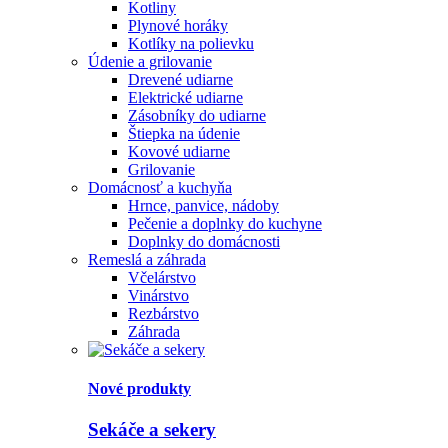
Kotliny
Plynové horáky
Kotlíky na polievku
Údenie a grilovanie
Drevené udiarne
Elektrické udiarne
Zásobníky do udiarne
Štiepka na údenie
Kovové udiarne
Grilovanie
Domácnosť a kuchyňa
Hrnce, panvice, nádoby
Pečenie a doplnky do kuchyne
Doplnky do domácnosti
Remeslá a záhrada
Včelárstvo
Vinárstvo
Rezbárstvo
Záhrada
Nové produkty
Sekáče a sekery