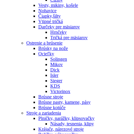
Vesty, mikiny, košele
Nohavice
Čiapky,šilty
Vtipné tričká
Darčeky pre mäsiarov
Hrnčeky
Tričká pre mäsiarov
Ostrenie a brúsenie
Brúsky na nože
Ocieľky
Solingen
Mikov
Dick
Isler
Sieger
KDS
Victorinox
Brúsne stroje
Brúsne pasty, kamene, pásy
Brúsne kotúče
Stroje a zariadenia
Plničky, narážky, klipsovačky
Násady, tesnenia, klipy
Krájače, nárezové stroje