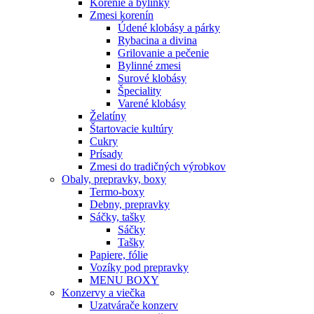
Korenie a bylinky
Zmesi korenín
Údené klobásy a párky
Rybacina a divina
Grilovanie a pečenie
Bylinné zmesi
Surové klobásy
Špeciality
Varené klobásy
Želatíny
Štartovacie kultúry
Cukry
Prísady
Zmesi do tradičných výrobkov
Obaly, prepravky, boxy
Termo-boxy
Debny, prepravky
Sáčky, tašky
Sáčky
Tašky
Papiere, fólie
Vozíky pod prepravky
MENU BOXY
Konzervy a viečka
Uzatvárače konzerv