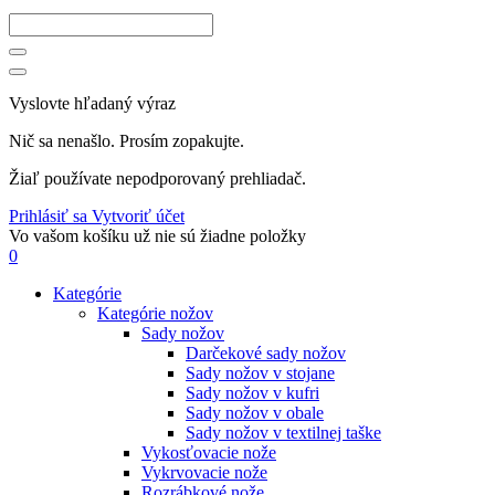
Vyslovte hľadaný výraz
Nič sa nenašlo. Prosím zopakujte.
Žiaľ používate nepodporovaný prehliadač.
Prihlásiť sa
Vytvoriť účet
Vo vašom košíku už nie sú žiadne položky
0
Kategórie
Kategórie nožov
Sady nožov
Darčekové sady nožov
Sady nožov v stojane
Sady nožov v kufri
Sady nožov v obale
Sady nožov v textilnej taške
Vykosťovacie nože
Vykrvovacie nože
Rozrábkové nože