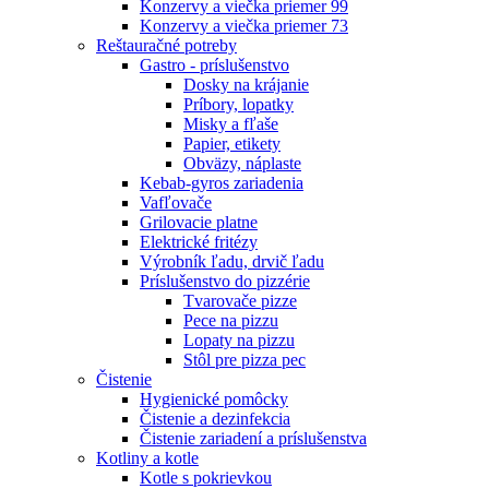
Konzervy a viečka priemer 99
Konzervy a viečka priemer 73
Reštauračné potreby
Gastro - príslušenstvo
Dosky na krájanie
Príbory, lopatky
Misky a fľaše
Papier, etikety
Obväzy, náplaste
Kebab-gyros zariadenia
Vafľovače
Grilovacie platne
Elektrické fritézy
Výrobník ľadu, drvič ľadu
Príslušenstvo do pizzérie
Tvarovače pizze
Pece na pizzu
Lopaty na pizzu
Stôl pre pizza pec
Čistenie
Hygienické pomôcky
Čistenie a dezinfekcia
Čistenie zariadení a príslušenstva
Kotliny a kotle
Kotle s pokrievkou