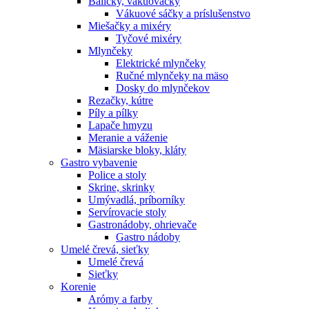
Baličky, vákuovačky
Vákuové sáčky a príslušenstvo
Miešačky a mixéry
Tyčové mixéry
Mlynčeky
Elektrické mlynčeky
Ručné mlynčeky na mäso
Dosky do mlynčekov
Rezačky, kútre
Píly a pílky
Lapače hmyzu
Meranie a váženie
Mäsiarske bloky, kláty
Gastro vybavenie
Police a stoly
Skrine, skrinky
Umývadlá, príborníky
Servírovacie stoly
Gastronádoby, ohrievače
Gastro nádoby
Umelé črevá, sieťky
Umelé črevá
Sieťky
Korenie
Arómy a farby