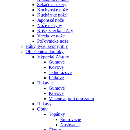
Sekáče a sekery
Kuchynské nože
Kuchárske nože
Japonské nože
Nože na ryby
Koše, vrecká, tašky
Vreckové nože
Poľovnícke nože
Háky, tyče, zvony, ihly
Oblečenie a doplnky
Výpredaj
Zástery
Gumové
Kovové
Jednorázové
Látkové
Rukavice
Gumové
Kovové
Vlnené a proti porezaniu
Rukávy
Obuv
Topánky
Šnurovacie
Nasúvacie
Čizmy