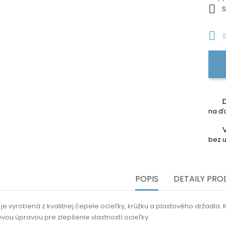

S

S
na ďa
bez u
POPIS
DETAILY PR
je vyrobená z kvalitnej čepele ocieľky, krúžku a plastového držadla. K
ou úpravou pre zlepšenie vlastností ocieľky.