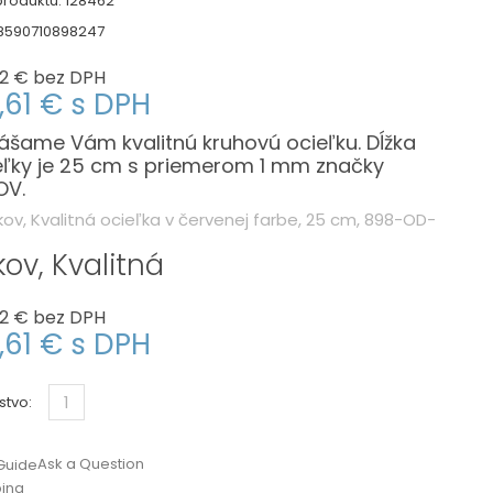
roduktu:
128462
8590710898247
2 €
bez DPH
,61 €
s DPH
nášame Vám kvalitnú kruhovú ocieľku. Dĺžka
eľky je 25 cm s priemerom 1 mm značky
OV.
kov, Kvalitná
2 €
bez DPH
,61 €
s DPH
stvo:
Ask a Question
Guide
ping