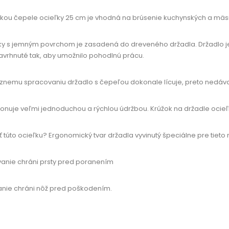
žkou čepele ocieľky 25 cm je vhodná na brúsenie kuchynských a mäs
ky s jemným povrchom je zasadená do dreveného držadla. Držadlo je
avrhnuté tak, aby umožnilo pohodlnú prácu.
znemu spracovaniu držadlo s čepeľou dokonale lícuje, preto nedáva
onuje veľmi jednoduchou a rýchlou údržbou. Krúžok na držadle ocie
iť túto ocieľku? Ergonomický tvar držadla vyvinutý špeciálne pre tieto
anie chráni prsty pred poranením
anie chráni nôž pred poškodením.