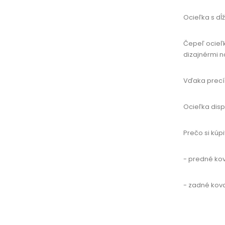
Ocieľka s dĺ
Čepeľ ocieľ
dizajnérmi n
Vďaka precí
Ocieľka disp
Prečo si kúp
- predné kov
- zadné kov