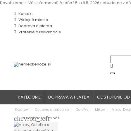
Dovoľujeme si Vás informovať, že dňa 1.5. a 8.5. 2026 nebudeme z dô
Kontakt
Výdajné miesto
Doprava a platba
Vrátenie a reklamácie
KATEGÓRIE
DOPRAVA A PLATBA
ODSTÚPENIE OD
Domov
Ostrenie a brúsenie
Ocieľky
Mikov
Mikov, Kva
chevron_left
Predchádzajúci nôž