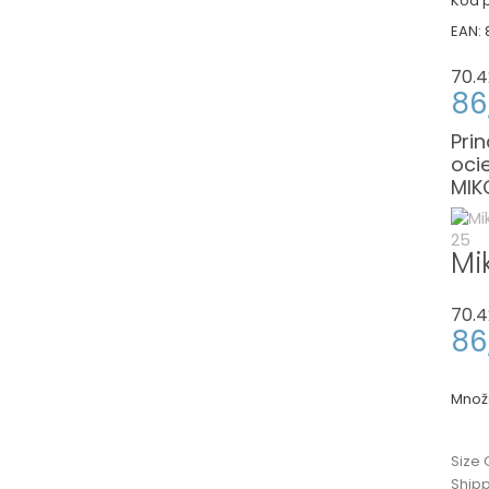
Kód p
EAN:
70.4
86
Pri
oci
MIK
Mi
70.4
86
Množ
Size 
Ship