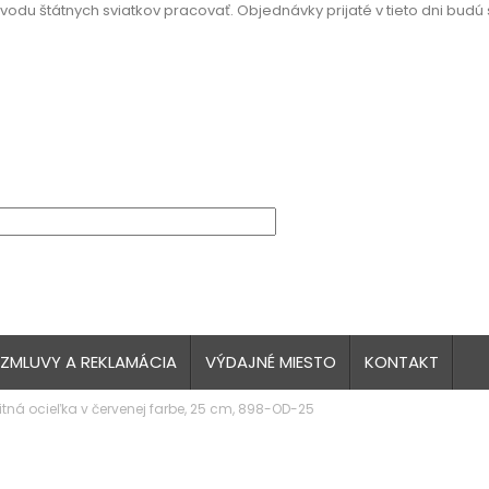
vodu štátnych sviatkov pracovať. Objednávky prijaté v tieto dni budú
 ZMLUVY A REKLAMÁCIA
VÝDAJNÉ MIESTO
KONTAKT
litná ocieľka v červenej farbe, 25 cm, 898-OD-25