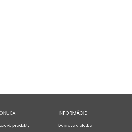
ONUKA
INFORMÁCIE
kciové produkty
Doprava a platba