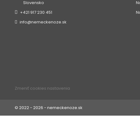
N
Slovensko
N
+421 917 230 451
info@nemeckenoze.sk
Zmeniť cookies nastavenia
© 2022 - 2026 - nemeckenoze.sk