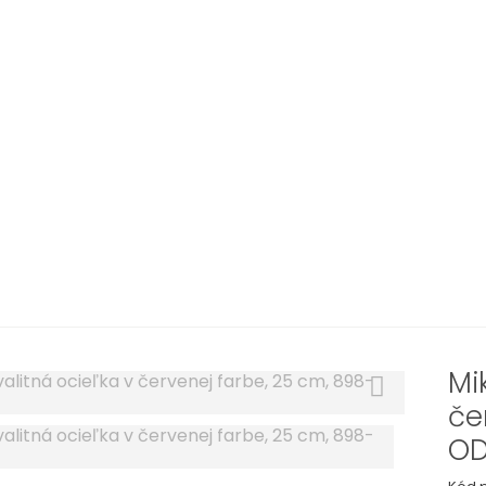
Mi
če
OD