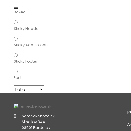
Boxed:
Sticky Header:
Sticky Add To Cart
Sticky Footer:
Font:
P
nemeckenoze.sk
Mihaľov 34A
A
08501 Bardejov