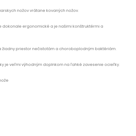
iarskych nožov vrátane kovaných nožov.
 dokonale ergonomické a je našimi konštruktérmi a
 žiadny priestor nečistotám a choroboplodným baktériám.
ľky je veľmi výhodným doplnkom na ľahké zavesenie ocieľky.
 nože