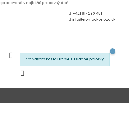
 spracované v najbližší pracovný deň.
+421 917 230 451
info@nemeckenoze.sk
0
Vo vašom košíku už nie sú žiadne položky