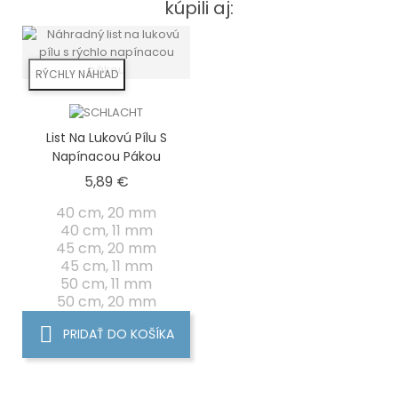
kúpili aj:
RÝCHLY NÁHĽAD
List Na Lukovú Pílu S
Napínacou Pákou
Cena
5,89 €
40 cm, 20 mm
40 cm, 11 mm
45 cm, 20 mm
45 cm, 11 mm
50 cm, 11 mm
50 cm, 20 mm
PRIDAŤ DO KOŠÍKA