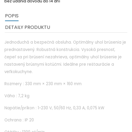
bez udania dôvodu do 14 dní
POPIS
DETAILY PRODUKTU
Jednoduchá a bezpečná obsluha.
Optimálny uhol brúsenia je
prednastavený.
Robustná konštrukcia. Vysoká presnosť,
čepeľ sa pri brúsení nezahrieva, optimálny uhol brúsenie je
nastavený brúsnymi kotúčmi. Ideálne pre reštaurácie a
veľkokuchyne.
Rozmery : 330 mm × 230 mm × 160 mm
Váha : 7,2 kg
Napätie/príkon : 1~230 V, 50/60 Hz, 0,33 A, 0,075 kW
Ochrana : IP 20