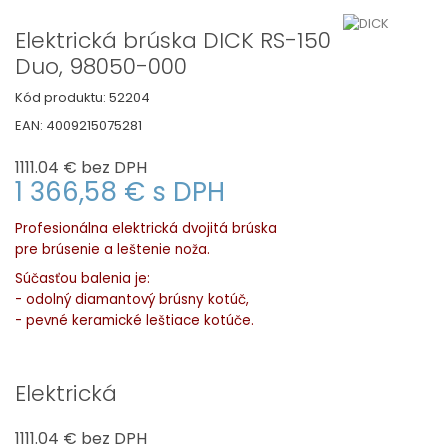
Elektrická brúska DICK RS-150
Duo, 98050-000
Kód produktu:
52204
EAN:
4009215075281
1111.04 €
bez DPH
1 366,58 €
s DPH
Profesionálna elektrická dvojitá brúska
pre brúsenie a leštenie noža.
Súčasťou balenia je:
- odolný diamantový brúsny kotúč,
- pevné keramické leštiace kotúče.
Elektrická
1111.04 €
bez DPH