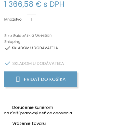
1 366,58 €
s DPH
Množstvo:
Ask a Question
Size Guide
Shipping

SKLADOM U DODÁVATEĽA

SKLADOM U DODÁVATEĽA
PRIDAŤ DO KOŠÍKA
Doručenie kuriérom
na ďalší pracovný deň od odoslania
Vrátenie tovaru