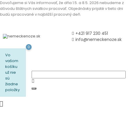
Dovoľujeme si Vás informovať, že dňa 1.5. a 8.5. 2026 nebudeme z
dôvodu štátnych sviatkov pracovať. Objednávky prijaté v tieto dni
budú spracované v najbližší pracovný deň.
+421 917 230 451
info@nemeckenoze.sk
0
Vo
vašom
košíku
už nie
sú
žiadne
položky