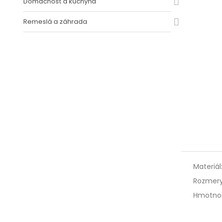
Domácnosť a kuchyňa
Remeslá a záhrada
Materiál
Rozmery
Hmotnos