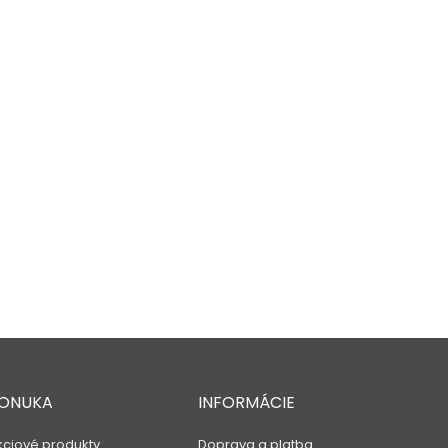
ONUKA
INFORMÁCIE
kciové produkty
Doprava a platba