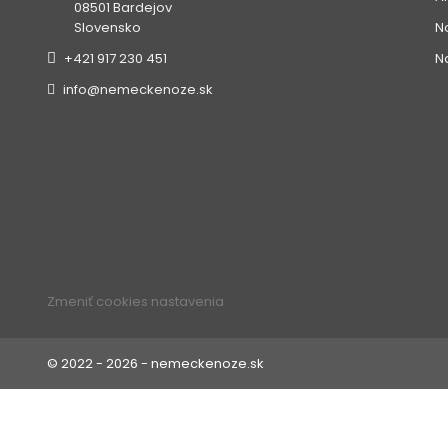
08501 Bardejov
N
Slovensko
N
+421 917 230 451
info@nemeckenoze.sk
Zmeniť cookies nastavenia
© 2022 - 2026 - nemeckenoze.sk