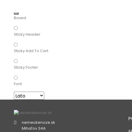
Boxed:
Sticky Header:
Sticky Add To Cart
Sticky Footer:
Font:
P
nemeckenoze.sk
Mihaľov 34A
A