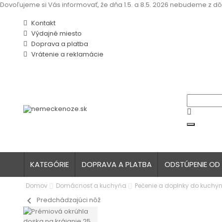
Dovoľujeme si Vás informovať, že dňa 1.5. a 8.5. 2026 nebudeme z dô
Kontakt
Výdajné miesto
Doprava a platba
Vrátenie a reklamácie
KATEGÓRIE
DOPRAVA A PLATBA
ODSTÚPENIE OD
Domov
Domácnosť a kuchyňa
Pečenie a doplnky do kuchy
chevron_left
Predchádzajúci nôž