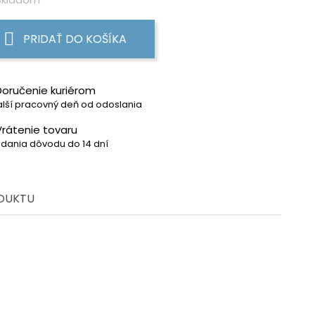
PRIDAŤ DO KOŠÍKA
Doručenie kuriérom
lší pracovný deň od odoslania
Vrátenie tovaru
dania dôvodu do 14 dní
ODUKTU