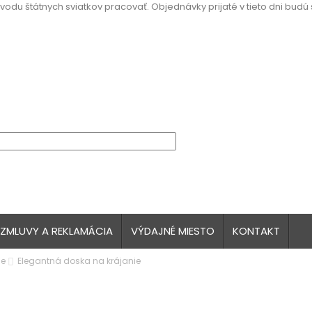
vodu štátnych sviatkov pracovať. Objednávky prijaté v tieto dni budú
 ZMLUVY A REKLAMÁCIA
VÝDAJNÉ MIESTO
KONTAKT
ne
Elegantná doska na krájanie