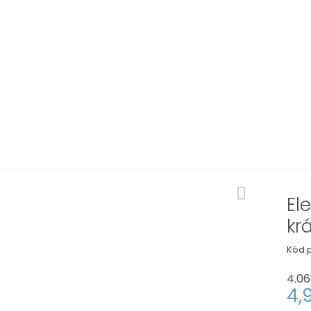
El
kr
Kód p
4.06
4,