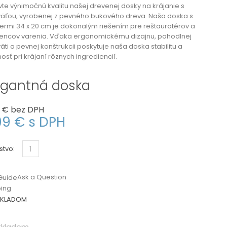
te výnimočnú kvalitu našej drevenej dosky na krájanie s
väťou, vyrobenej z pevného bukového dreva. Naša doska s
rmi 34 x 20 cm je dokonalým riešením pre reštauratérov a
encov varenia. Vďaka ergonomickému dizajnu, pohodlnej
äti a pevnej konštrukcii poskytuje naša doska stabilitu a
osť pri krájaní rôznych ingrediencií.
egantná doska
 €
bez DPH
99 €
s DPH
stvo:
Ask a Question
Guide
ping
KLADOM
kladom