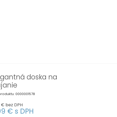
egantná doska na
ájanie
roduktu:
0000001578
 €
bez DPH
99 €
s DPH