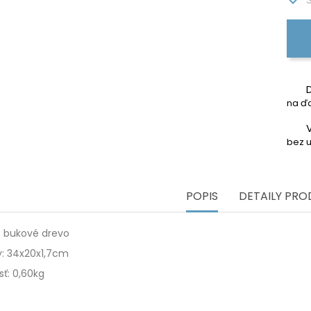
na ďa
bez u
POPIS
DETAILY PR
: bukové drevo
: 34x20x1,7cm
ť: 0,60kg