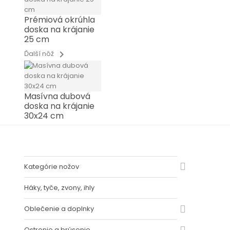
Prémiová okrúhla
doska na krájanie
25 cm
chevron_right
Ďalší nôž
Masívna dubová
doska na krájanie
30x24 cm
Kategórie nožov
Háky, tyče, zvony, ihly
Oblečenie a doplnky
Ostrenie a brúsenie