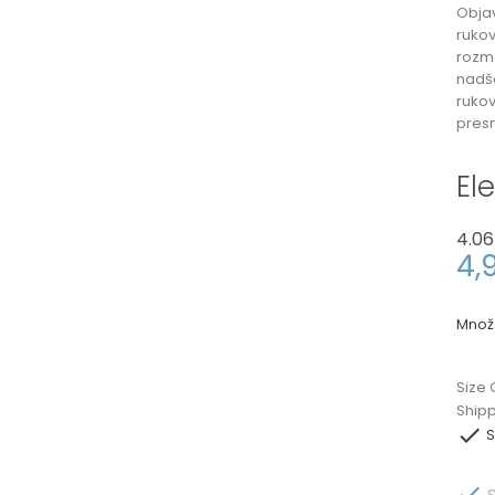
Objav
ruko
rozme
nadš
rukov
presn
El
4.06
4,
Množ
Size 
Ship

S

S