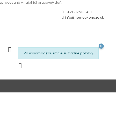
 spracované v najbližší pracovný deň.
+421 917 230 451
info@nemeckenoze.sk
0
Vo vašom košíku už nie sú žiadne položky