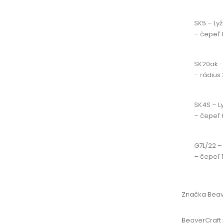
SK5 – Ly
– čepeľ 
SK20ak –
– rádius 
SK4S – L
– čepeľ 
G7L/22 –
– čepeľ 1
Značka Beav
BeaverCraft 