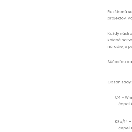
Rozšírená sa
projektov. V
Každý nástro
kalené na tv
náradie je po
Súčasťou bal
Obsah sady:
C4 – Whit
– čepeľ 8
K8a/14 –
– čepeľ 8