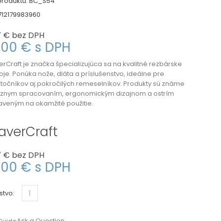
roduktu:
BC_S54
712179983960
7 €
bez DPH
3,00 €
s DPH
erCraft
je značka špecializujúca sa na kvalitné rezbárske
oje. Ponúka nože, dláta a príslušenstvo, ideálne pre
točníkov aj pokročilých remeselníkov. Produkty sú známe
íznym spracovaním, ergonomickým dizajnom a ostrím
aveným na okamžité použitie.
averCraft
7 €
bez DPH
3,00 €
s DPH
stvo:
Ask a Question