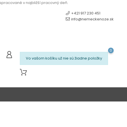
 spracované v najbližší pracovný deň.
+421 917 230 451
info@nemeckenoze.sk
0
Vo vašom košíku už nie sú žiadne položky