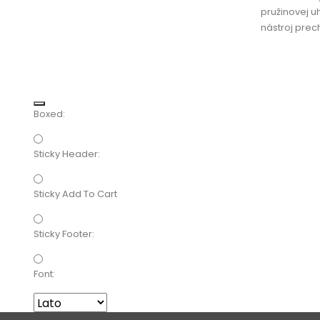
pružinovej u
nástroj prech
Boxed:
Sticky Header:
Sticky Add To Cart
Sticky Footer:
Font: