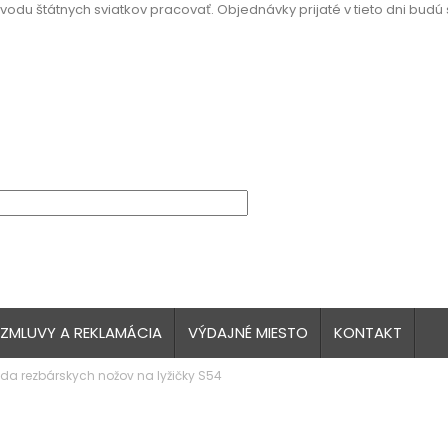
vodu štátnych sviatkov pracovať. Objednávky prijaté v tieto dni budú
 ZMLUVY A REKLAMÁCIA
VÝDAJNÉ MIESTO
KONTAKT
da rezbárskych nožov na lyžičky S54