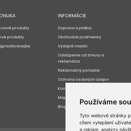
ONUKA
INFORMÁCIE
kciové produkty
Doprava a platba
ové produkty
Obchodné podmienky
ajpredávanejšie
Výdajné miesto
Odstúpenie od zmluvy a
reklamácia
Reklamačný poriadok
Ochrana osobných údajov
Kontaktujte nás
Mapa stránky
Používáme sou
Blog
Tyto webové stránky po
cílem vylepšení uživat
a reklam, analýzy návš