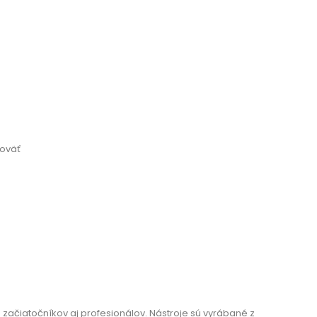
koväť
 začiatočníkov aj profesionálov. Nástroje sú vyrábané z