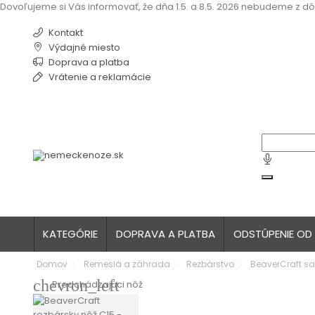
Dovoľujeme si Vás informovať, že dňa 1.5. a 8.5. 2026 nebudeme z dô
Kontakt
Výdajné miesto
Doprava a platba
Vrátenie a reklamácie
KATEGÓRIE
DOPRAVA A PLATBA
ODSTÚPENIE OD
Domov
Remeslá a záhrada
Rezbárstvo
BeaverCraft sa
chevron_left
Predchádzajúci nôž