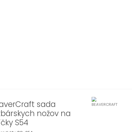
averCraft sada
zbárskych nožov na
žičky S54