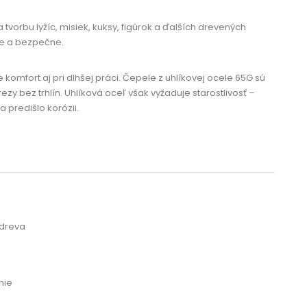
vorbu lyžíc, misiek, kuksy, figúrok a ďalších drevených
ne a bezpečne.
omfort aj pri dlhšej práci. Čepele z uhlíkovej ocele 65G sú
zy bez trhlín. Uhlíková oceľ však vyžaduje starostlivosť –
a predišlo korózii.
 dreva
nie