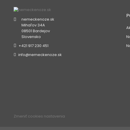
P
nemeckenoze.sk
Mihaľov 34A
A
08501 Bardejov
N
Slovensko
N
+421 917 230 451
info@nemeckenoze.sk
Zmeniť cookies nastavenia