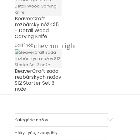
BeaverCraft
rezbársky nôž C15
- Detail Wood
Carving Knife
chevron_right
Ďalší nôž
BeaverCraft sada
rezbárskych nožov
S12 Starter Set 3
nože
Kategórie nožov
Háky, tyče, zvony, ihly