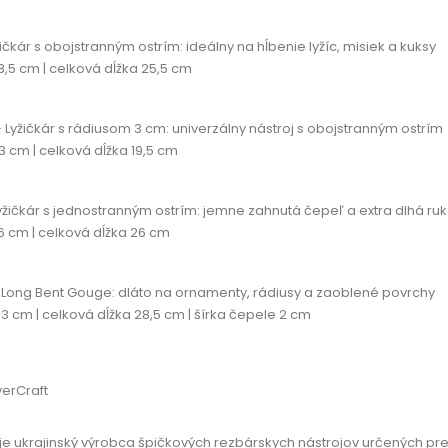
žičkár s obojstranným ostrím:
ideálny na hĺbenie lyžíc, misiek a kuksy
8,5 cm | celková dĺžka 25,5 cm
 Lyžičkár s rádiusom 3 cm:
univerzálny nástroj s obojstranným ostrím
3 cm | celková dĺžka 19,5 cm
yžičkár s jednostranným ostrím:
jemne zahnutá čepeľ a extra dlhá ru
6 cm | celková dĺžka 26 cm
 Long Bent Gouge:
dláto na ornamenty, rádiusy a zaoblené povrchy
3 cm | celková dĺžka 28,5 cm | šírka čepele 2 cm
erCraft
je ukrajinský výrobca špičkových rezbárskych nástrojov určených pre