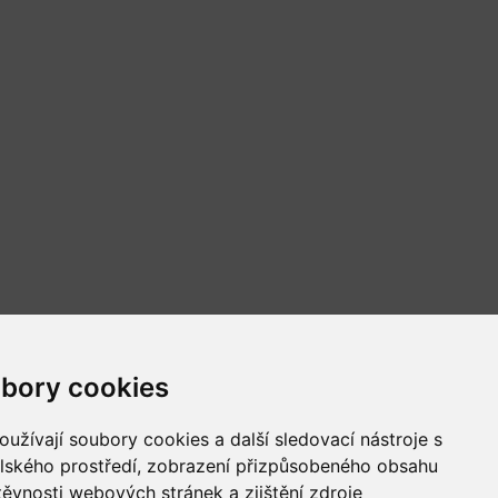
bory cookies
užívají soubory cookies a další sledovací nástroje s
elského prostředí, zobrazení přizpůsobeného obsahu
těvnosti webových stránek a zjištění zdroje