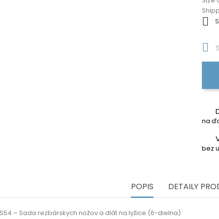
Size 
Ship

S

S
na ďa
bez u
POPIS
DETAILY PR
S54 – Sada rezbárskych nožov a dlát na lyžice (6-dielna)