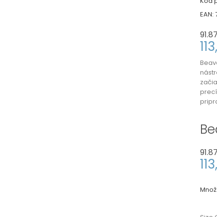
Kód p
EAN:
91.8
11
Beav
nástr
začia
prec
pripr
Be
91.8
11
Množ