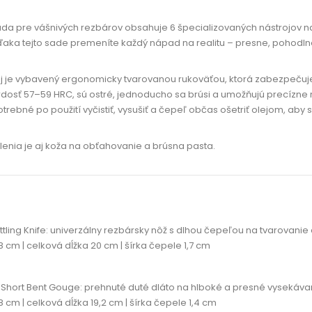
da pre vášnivých rezbárov obsahuje 6 špecializovaných nástrojov na t
ďaka tejto sade premeníte každý nápad na realitu – presne, pohodl
j je vybavený ergonomicky tvarovanou rukoväťou, ktorá zabezpečuje k
rdosť 57–59 HRC, sú ostré, jednoducho sa brúsi a umožňujú precízne re
trebné po použití vyčistiť, vysušiť a čepeľ občas ošetriť olejom, aby s
enia je aj koža na obťahovanie a brúsna pasta.
tling Knife:
univerzálny rezbársky nôž s dlhou čepeľou na tvarovanie
 cm | celková dĺžka 20 cm | šírka čepele 1,7 cm
 Short Bent Gouge:
prehnuté duté dláto na hlboké a presné vysekáva
 cm | celková dĺžka 19,2 cm | šírka čepele 1,4 cm