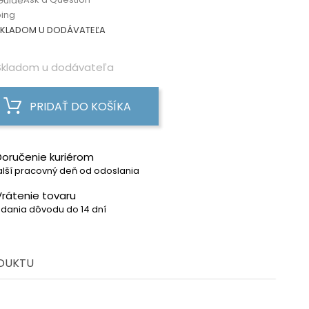
Guide
ping
KLADOM U DODÁVATEĽA
kladom u dodávateľa
PRIDAŤ DO KOŠÍKA
Doručenie kuriérom
lší pracovný deň od odoslania
Vrátenie tovaru
dania dôvodu do 14 dní
ODUKTU