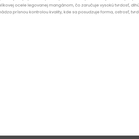
hlíkovej ocele legovanej mangánom, čo zaručuje vysokú tvrdosť, dlh
ádza prísnou kontrolou kvality, kde sa posudzuje forma, ostrosť, tvrdo