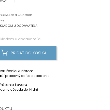
stvo:
Ask a Question
Guide
ping
KLADOM U DODÁVATEĽA
kladom u dodávateľa
PRIDAŤ DO KOŠÍKA
Doručenie kuriérom
lší pracovný deň od odoslania
Vrátenie tovaru
dania dôvodu do 14 dní
ODUKTU