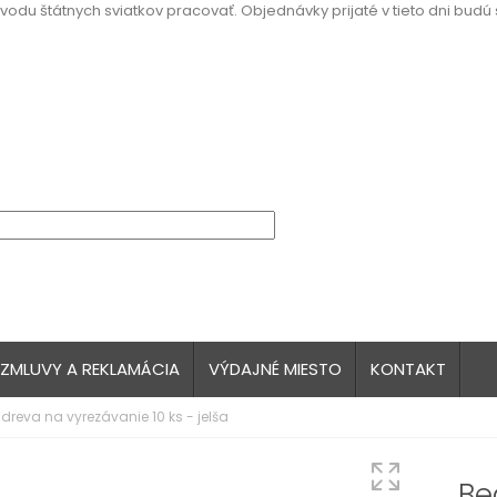
vodu štátnych sviatkov pracovať. Objednávky prijaté v tieto dni budú
 ZMLUVY A REKLAMÁCIA
VÝDAJNÉ MIESTO
KONTAKT
dreva na vyrezávanie 10 ks - jelša
Be