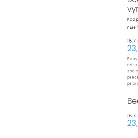
vy
Kód p
EAN:
18.7
23
Beav
nástr
začia
prec
pripr
Be
18.7
23