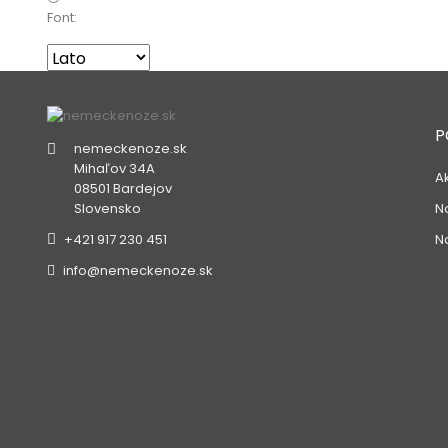
Font:
P
nemeckenoze.sk
Mihaľov 34A
A
08501 Bardejov
N
Slovensko
N
+421 917 230 451
info@nemeckenoze.sk