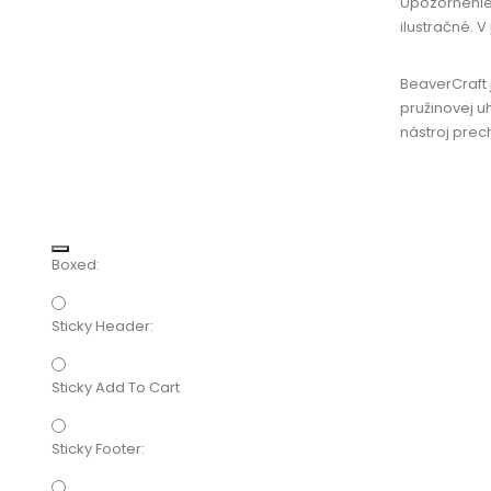
Upozornenie: 
ilustračné. 
BeaverCraft 
pružinovej u
nástroj prech
Boxed:
Sticky Header:
Sticky Add To Cart
Sticky Footer: