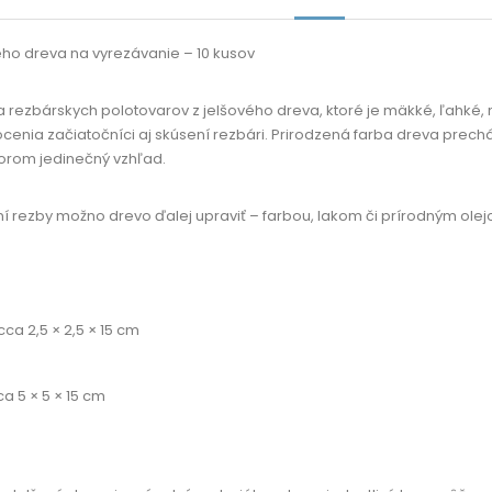
ho dreva na vyrezávanie – 10 kusov
a rezbárskych polotovarov z jelšového dreva, ktoré je mäkké, ľahké
ocenia začiatočníci aj skúsení rezbári. Prirodzená farba dreva prech
orom jedinečný vzhľad.
 rezby možno drevo ďalej upraviť – farbou, lakom či prírodným olej
cca 2,5 × 2,5 × 15 cm
ca 5 × 5 × 15 cm