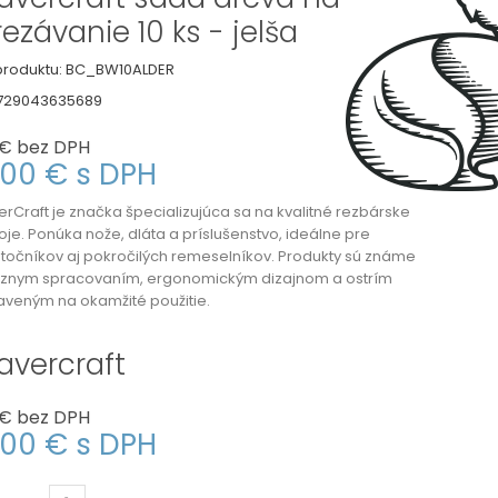
rezávanie 10 ks - jelša
roduktu:
BC_BW10ALDER
729043635689
 €
bez DPH
,00 €
s DPH
erCraft
je značka špecializujúca sa na kvalitné rezbárske
oje. Ponúka nože, dláta a príslušenstvo, ideálne pre
točníkov aj pokročilých remeselníkov. Produkty sú známe
íznym spracovaním, ergonomickým dizajnom a ostrím
aveným na okamžité použitie.
avercraft
 €
bez DPH
,00 €
s DPH