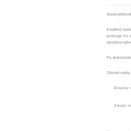
Sada jelšové
Kvalitná sad
pracuje, čo 
dodáva výtv
Po dokončení
Obsah sady:
8 kusov: 
2 kusy: c