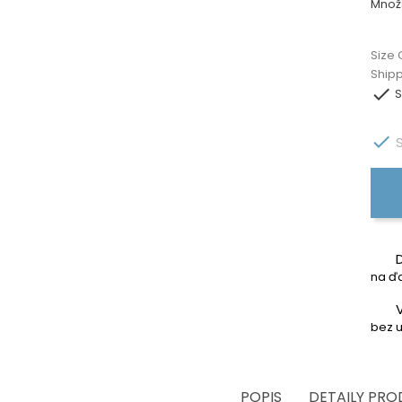
Množ
Size 
Ship

S

S
na ďa
bez u
POPIS
DETAILY PR