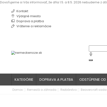
Dovoľujeme si Vás informovať, že dňa 1.5. a 8.5. 2026 nebudeme z dô
Kontakt
Výdajné miesto
Doprava a platba
Vrátenie a reklamácie
KATEGÓRIE
DOPRAVA A PLATBA
ODSTÚPENIE OD
Domov
Remeslá a záhrada
Rezbárstvo
Beavercraft sada 