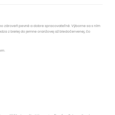
, no zároveň pevné a dobre spracovateľné. Výborne sa s ním
ádza z bielej do jemne oranžovej až bledočervenej, čo
om.