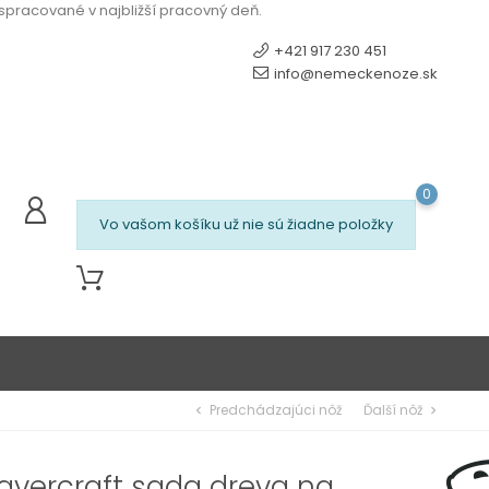
 spracované v najbližší pracovný deň.
+421 917 230 451
info@nemeckenoze.sk
0
Vo vašom košíku už nie sú žiadne položky
Predchádzajúci nôž
Ďalší nôž
chevron_left
chevron_right
avercraft sada dreva na