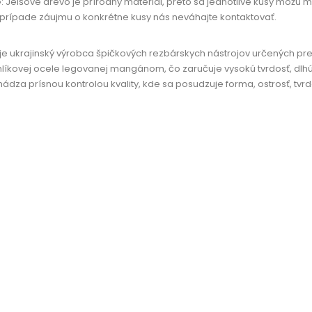
Jelšové drevo je prírodný materiál, preto sa jednotlivé kusy môžu mier
V prípade záujmu o konkrétne kusy nás neváhajte kontaktovať.
je ukrajinský výrobca špičkových rezbárskych nástrojov určených pre
hlíkovej ocele legovanej mangánom, čo zaručuje vysokú tvrdosť, dlh
ádza prísnou kontrolou kvality, kde sa posudzuje forma, ostrosť, tvrdo