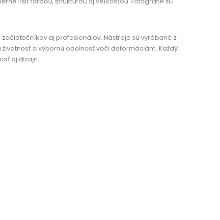
ne líšiť farbou, štruktúrou aj veľkosťou. Fotografie sú
 začiatočníkov aj profesionálov. Nástroje sú vyrábané z
ú životnosť a výbornú odolnosť voči deformáciám. Každý
sť aj dizajn.