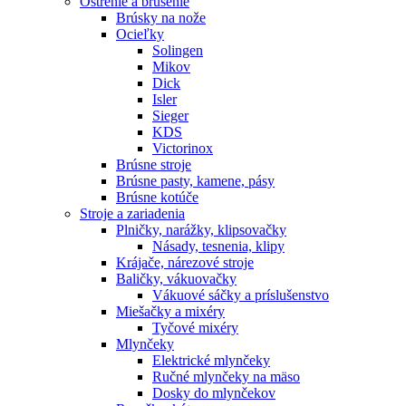
Ostrenie a brúsenie
Brúsky na nože
Ocieľky
Solingen
Mikov
Dick
Isler
Sieger
KDS
Victorinox
Brúsne stroje
Brúsne pasty, kamene, pásy
Brúsne kotúče
Stroje a zariadenia
Plničky, narážky, klipsovačky
Násady, tesnenia, klipy
Krájače, nárezové stroje
Baličky, vákuovačky
Vákuové sáčky a príslušenstvo
Miešačky a mixéry
Tyčové mixéry
Mlynčeky
Elektrické mlynčeky
Ručné mlynčeky na mäso
Dosky do mlynčekov