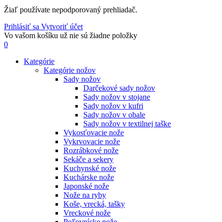
Žiaľ používate nepodporovaný prehliadač.
Prihlásiť sa
Vytvoriť účet
Vo vašom košíku už nie sú žiadne položky
0
Kategórie
Kategórie nožov
Sady nožov
Darčekové sady nožov
Sady nožov v stojane
Sady nožov v kufri
Sady nožov v obale
Sady nožov v textilnej taške
Vykosťovacie nože
Vykrvovacie nože
Rozrábkové nože
Sekáče a sekery
Kuchynské nože
Kuchárske nože
Japonské nože
Nože na ryby
Koše, vrecká, tašky
Vreckové nože
Poľovnícke nože