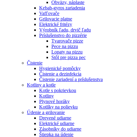
Obväzy, náplaste
Kebab-gyros zariadenia
Vafľovače
Grilovacie platne
Elektrické fritézy
Výrobník ľadu, drvič ľadu
Príslušenstvo do pizzérie
Tvarovače pizze
Pece na pizzu
Lopaty na pizzu
Stôl pre pizza pec
Čistenie
Hygienické pomôcky
Čistenie a dezinfekcia
Čistenie zariadení a príslušenstva
Kotliny a kotle
Kotle s pokrievkou
Kotliny
Plynové horáky
Kotlíky na polievku
Údenie a grilovanie
Drevené udiarne
Elektrické udiarne
Zásobníky do udiarne
Štiepka na údenie