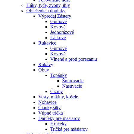
Háky, tyče, zvony, ihly
Oblečenie a doplnky
Výpredaj
Zástery
Gumové
Kovové
Jednorázové
Látkové
Rukavice
Gumové
Kovové
Vlnené a proti porezaniu
Rukávy
Obuv
Topánky
Šnurovacie
Nasúvacie
Čizmy
Vesty, mikiny, košele
Nohavice
Čiapky,šilty
Vtipné tričká
Darčeky pre mäsiarov
Hrnčeky
Tričká pre mäsiarov