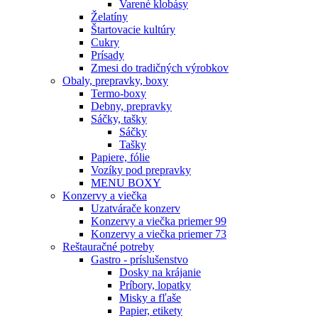
Varené klobásy
Želatíny
Štartovacie kultúry
Cukry
Prísady
Zmesi do tradičných výrobkov
Obaly, prepravky, boxy
Termo-boxy
Debny, prepravky
Sáčky, tašky
Sáčky
Tašky
Papiere, fólie
Vozíky pod prepravky
MENU BOXY
Konzervy a viečka
Uzatvárače konzerv
Konzervy a viečka priemer 99
Konzervy a viečka priemer 73
Reštauračné potreby
Gastro - príslušenstvo
Dosky na krájanie
Príbory, lopatky
Misky a fľaše
Papier, etikety