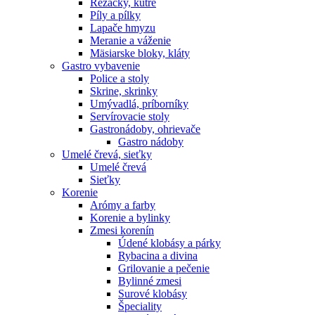
Rezačky, kútre
Píly a pílky
Lapače hmyzu
Meranie a váženie
Mäsiarske bloky, kláty
Gastro vybavenie
Police a stoly
Skrine, skrinky
Umývadlá, príborníky
Servírovacie stoly
Gastronádoby, ohrievače
Gastro nádoby
Umelé črevá, sieťky
Umelé črevá
Sieťky
Korenie
Arómy a farby
Korenie a bylinky
Zmesi korenín
Údené klobásy a párky
Rybacina a divina
Grilovanie a pečenie
Bylinné zmesi
Surové klobásy
Špeciality