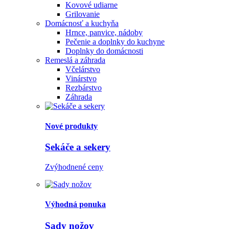
Kovové udiarne
Grilovanie
Domácnosť a kuchyňa
Hrnce, panvice, nádoby
Pečenie a doplnky do kuchyne
Doplnky do domácnosti
Remeslá a záhrada
Včelárstvo
Vinárstvo
Rezbárstvo
Záhrada
Nové produkty
Sekáče a sekery
Zvýhodnené ceny
Výhodná ponuka
Sady nožov