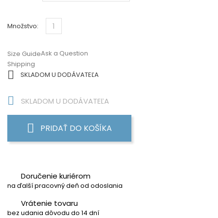
Množstvo:
Ask a Question
Size Guide
Shipping

SKLADOM U DODÁVATEĽA

SKLADOM U DODÁVATEĽA
PRIDAŤ DO KOŠÍKA
Doručenie kuriérom
na ďalší pracovný deň od odoslania
Vrátenie tovaru
bez udania dôvodu do 14 dní