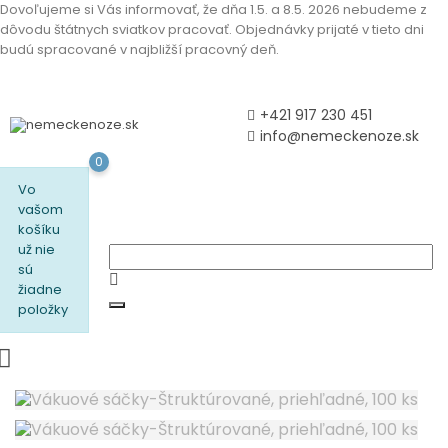
Dovoľujeme si Vás informovať, že dňa 1.5. a 8.5. 2026 nebudeme z
dôvodu štátnych sviatkov pracovať. Objednávky prijaté v tieto dni
budú spracované v najbližší pracovný deň.
+421 917 230 451
info@nemeckenoze.sk
0
Vo
vašom
košíku
už nie
sú
žiadne
položky