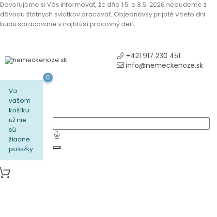
Dovoľujeme si Vás informovať, že dňa 1.5. a 8.5. 2026 nebudeme z
dôvodu štátnych sviatkov pracovať. Objednávky prijaté v tieto dni
budú spracované v najbližší pracovný deň.
+421 917 230 451
info@nemeckenoze.sk
0
Vo
vašom
košíku
už nie
sú
žiadne
položky