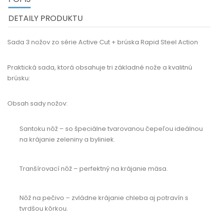
DETAILY PRODUKTU
Sada 3 nožov zo série Active Cut + brúska Rapid Steel Action
Praktická sada, ktorá obsahuje tri základné nože a kvalitnú
brúsku:
Obsah sady nožov:
Santoku nôž
– so špeciálne tvarovanou čepeľou ideálnou
na krájanie zeleniny a byliniek.
Tranšírovací nôž
– perfektný na krájanie mäsa.
Nôž na pečivo
– zvládne krájanie chleba aj potravín s
tvrdšou kôrkou.