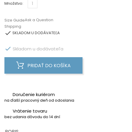
Množstvo:
Ask a Question
Size Guide
Shipping

SKLADOM U DODÁVATEĽA

Skladom u dodávateľa
PRIDAŤ DO KOŠÍKA
Doručenie kuriérom
na ďalší pracovný deň od odoslania
Vrátenie tovaru
bez udania dôvodu do 14 dní
POPIS