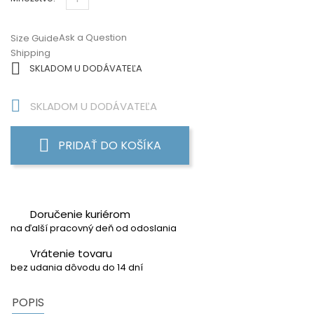
Ask a Question
Size Guide
Shipping

SKLADOM U DODÁVATEĽA

SKLADOM U DODÁVATEĽA
PRIDAŤ DO KOŠÍKA
Doručenie kuriérom
na ďalší pracovný deň od odoslania
Vrátenie tovaru
bez udania dôvodu do 14 dní
POPIS