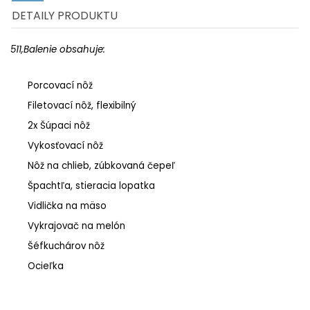
DETAILY PRODUKTU
511,Balenie obsahuje:
Porcovací nôž
Filetovací nôž, flexibilný
2x Šúpaci nôž
Vykosťovací nôž
Nôž na chlieb, zúbkovaná čepeľ
Špachtľa, stieracia lopatka
Vidlička na mäso
Vykrajovač na melón
Šéfkuchárov nôž
Ocieľka