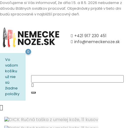
Dovoľujeme si Vás informovať, že dňa 1.5. a 8.5. 2026 nebudeme z
dôvodu štátnych sviatkov pracovať. Objednávky prijaté v tieto dni
budú spracované v najbližší pracovný deň.
+421 917 230 451
info@nemeckenoze.sk
0
Vo
vašom
košíku
už nie
sú
žiadne
položky