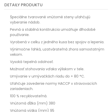
DETAILY PRODUKTU
Špeciálne tvarované vnútorné steny uľahčujú
vyberanie nádob.
Pevná a stabilná konštrukcia umožňuje dlhodobé
používanie.
Vyrobená v celku z jedného kusa bez spojov a lepenia.
Výnimočne ľahká, uzatvárateľná zhora samostatným
vekom.
Vysoká tepelná odolnosť.
Možnosť stohovania vďaka výliskom v tele.
Umývanie v umývačkách riadu do + 80 °C.
Uľahčuje zavedenie normy HACCP v stravovacích
zariadeniach.
100 % recyklovateľná.
Vnútorná dĺžka (mm)
380
Vnútorná výška (mm)
95