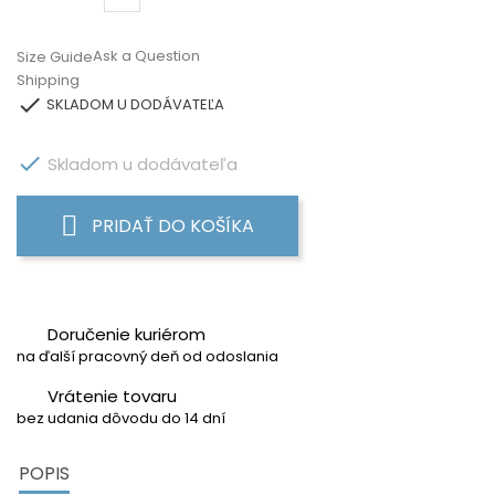
Ask a Question
Size Guide
Shipping

SKLADOM U DODÁVATEĽA

Skladom u dodávateľa
PRIDAŤ DO KOŠÍKA
Doručenie kuriérom
na ďalší pracovný deň od odoslania
Vrátenie tovaru
bez udania dôvodu do 14 dní
POPIS