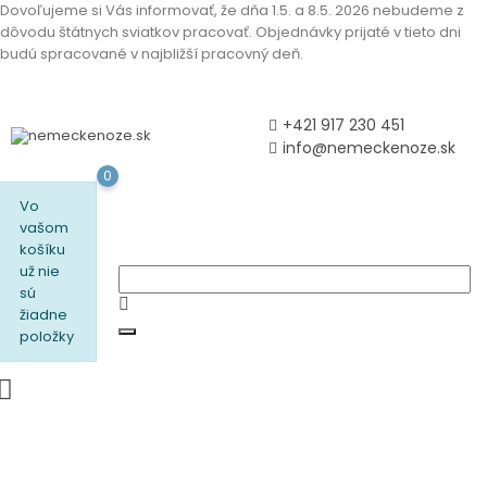
Dovoľujeme si Vás informovať, že dňa 1.5. a 8.5. 2026 nebudeme z
dôvodu štátnych sviatkov pracovať. Objednávky prijaté v tieto dni
budú spracované v najbližší pracovný deň.
+421 917 230 451
info@nemeckenoze.sk
0
Vo
vašom
košíku
už nie
sú
žiadne
položky