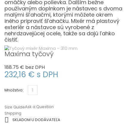
omáčky alebo polievka. Ďalším bežne
používaným doplnkom je nástavec s dvoma
malými šľahačmi, ktorými môžete okrem
iného pripraviť šľahačku. Mixér má plastový
exteriér a nástavce sú vyrobené z
nehrdzavejúcej ocele, takže sa dajú ľahko
čistiť.
Maxima tyčový
188.75 €
bez DPH
232,16 €
s DPH
Množstvo:
Ask a Question
Size Guide
Shipping

SKLADOM U DODÁVATEĽA