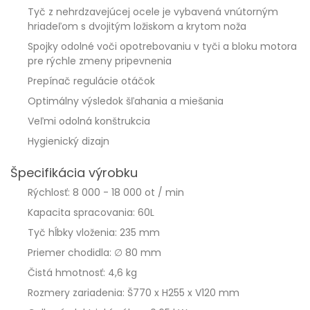
Tyč z nehrdzavejúcej ocele je vybavená vnútorným
hriadeľom s dvojitým ložiskom a krytom noža
Spojky odolné voči opotrebovaniu v tyči a bloku motora
pre rýchle zmeny pripevnenia
Prepínač regulácie otáčok
Optimálny výsledok šľahania a miešania
Veľmi odolná konštrukcia
Hygienický dizajn
Špecifikácia výrobku
Rýchlosť: 8 000 - 18 000 ot / min
Kapacita spracovania: 60L
Tyč hĺbky vloženia: 235 mm
Priemer chodidla: ∅ 80 mm
Čistá hmotnosť: 4,6 kg
Rozmery zariadenia: Š770 x H255 x V120 mm