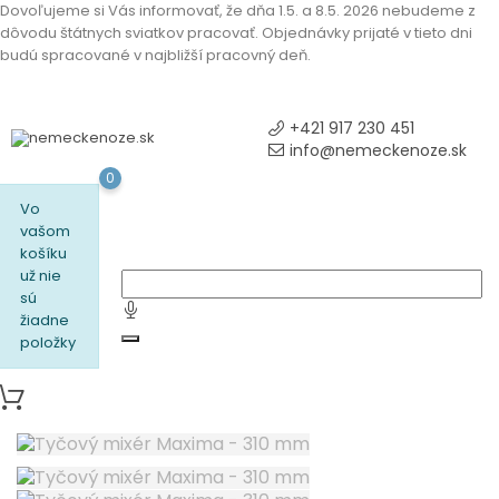
Dovoľujeme si Vás informovať, že dňa 1.5. a 8.5. 2026 nebudeme z
dôvodu štátnych sviatkov pracovať. Objednávky prijaté v tieto dni
budú spracované v najbližší pracovný deň.
+421 917 230 451
info@nemeckenoze.sk
0
Vo
vašom
košíku
už nie
sú
žiadne
položky