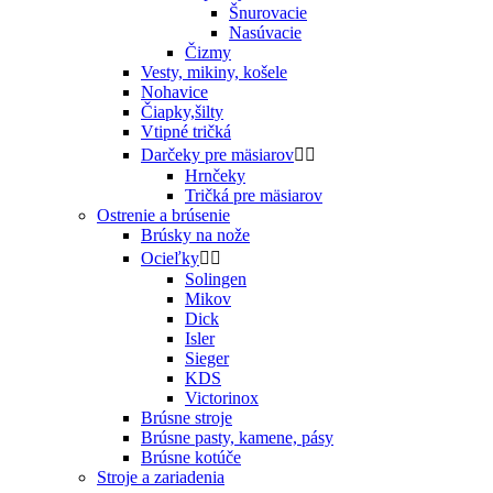
Šnurovacie
Nasúvacie
Čizmy
Vesty, mikiny, košele
Nohavice
Čiapky,šilty
Vtipné tričká
Darčeky pre mäsiarov


Hrnčeky
Tričká pre mäsiarov
Ostrenie a brúsenie
Brúsky na nože
Ocieľky


Solingen
Mikov
Dick
Isler
Sieger
KDS
Victorinox
Brúsne stroje
Brúsne pasty, kamene, pásy
Brúsne kotúče
Stroje a zariadenia