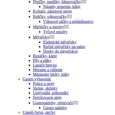
Plničky, narážky, klipsovačky


Násady, tesnenia, klipy
Krájače, nárezové stroje
Baličky, vákuovačky


Vákuové sáčky a príslušenstvo
Miešačky a mixéry


Tyčové mixéry
Mlynčeky


Elektrické mlynčeky
Ručné mlynčeky na mäso
Dosky do mlynčekov
Rezačky, kútre
Píly a pílky
Lapače hmyzu
Meranie a váženie
Mäsiarske bloky, kláty
Gastro vybavenie
Police a stoly
Skrine, skrinky
Umývadlá, príborníky
Servírovacie stoly
Gastronádoby, ohrievače


Gastro nádoby
Umelé črevá, sieťky