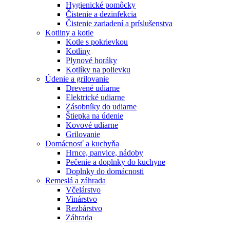
Hygienické pomôcky
Čistenie a dezinfekcia
Čistenie zariadení a príslušenstva
Kotliny a kotle
Kotle s pokrievkou
Kotliny
Plynové horáky
Kotlíky na polievku
Údenie a grilovanie
Drevené udiarne
Elektrické udiarne
Zásobníky do udiarne
Štiepka na údenie
Kovové udiarne
Grilovanie
Domácnosť a kuchyňa
Hrnce, panvice, nádoby
Pečenie a doplnky do kuchyne
Doplnky do domácnosti
Remeslá a záhrada
Včelárstvo
Vinárstvo
Rezbárstvo
Záhrada