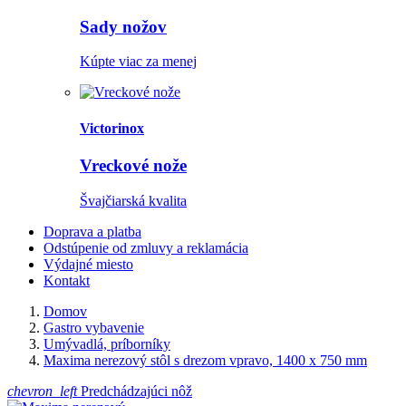
Sady nožov
Kúpte viac za menej
Victorinox
Vreckové nože
Švajčiarská kvalita
Doprava a platba
Odstúpenie od zmluvy a reklamácia
Výdajné miesto
Kontakt
Domov
Gastro vybavenie
Umývadlá, príborníky
Maxima nerezový stôl s drezom vpravo, 1400 x 750 mm
chevron_left
Predchádzajúci nôž