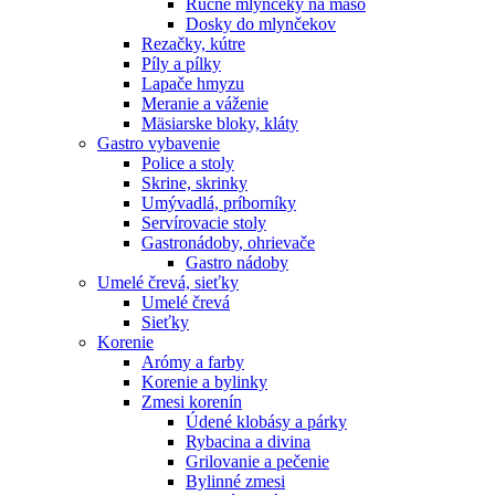
Ručné mlynčeky na mäso
Dosky do mlynčekov
Rezačky, kútre
Píly a pílky
Lapače hmyzu
Meranie a váženie
Mäsiarske bloky, kláty
Gastro vybavenie
Police a stoly
Skrine, skrinky
Umývadlá, príborníky
Servírovacie stoly
Gastronádoby, ohrievače
Gastro nádoby
Umelé črevá, sieťky
Umelé črevá
Sieťky
Korenie
Arómy a farby
Korenie a bylinky
Zmesi korenín
Údené klobásy a párky
Rybacina a divina
Grilovanie a pečenie
Bylinné zmesi