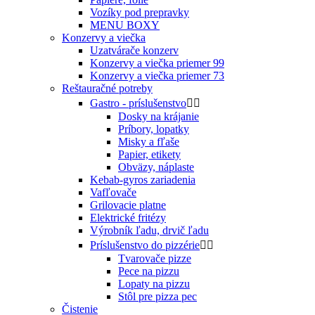
Vozíky pod prepravky
MENU BOXY
Konzervy a viečka
Uzatvárače konzerv
Konzervy a viečka priemer 99
Konzervy a viečka priemer 73
Reštauračné potreby
Gastro - príslušenstvo


Dosky na krájanie
Príbory, lopatky
Misky a fľaše
Papier, etikety
Obväzy, náplaste
Kebab-gyros zariadenia
Vafľovače
Grilovacie platne
Elektrické fritézy
Výrobník ľadu, drvič ľadu
Príslušenstvo do pizzérie


Tvarovače pizze
Pece na pizzu
Lopaty na pizzu
Stôl pre pizza pec
Čistenie