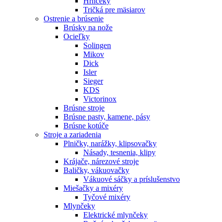
Hrnčeky
Tričká pre mäsiarov
Ostrenie a brúsenie
Brúsky na nože
Ocieľky
Solingen
Mikov
Dick
Isler
Sieger
KDS
Victorinox
Brúsne stroje
Brúsne pasty, kamene, pásy
Brúsne kotúče
Stroje a zariadenia
Plničky, narážky, klipsovačky
Násady, tesnenia, klipy
Krájače, nárezové stroje
Baličky, vákuovačky
Vákuové sáčky a príslušenstvo
Miešačky a mixéry
Tyčové mixéry
Mlynčeky
Elektrické mlynčeky