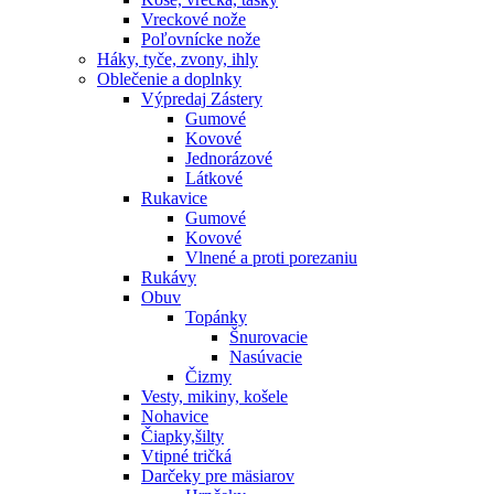
Vreckové nože
Poľovnícke nože
Háky, tyče, zvony, ihly
Oblečenie a doplnky
Výpredaj
Zástery
Gumové
Kovové
Jednorázové
Látkové
Rukavice
Gumové
Kovové
Vlnené a proti porezaniu
Rukávy
Obuv
Topánky
Šnurovacie
Nasúvacie
Čizmy
Vesty, mikiny, košele
Nohavice
Čiapky,šilty
Vtipné tričká
Darčeky pre mäsiarov