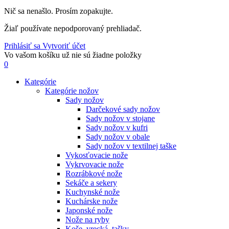
Nič sa nenašlo. Prosím zopakujte.
Žiaľ používate nepodporovaný prehliadač.
Prihlásiť sa
Vytvoriť účet
Vo vašom košíku už nie sú žiadne položky
0
Kategórie
Kategórie nožov
Sady nožov
Darčekové sady nožov
Sady nožov v stojane
Sady nožov v kufri
Sady nožov v obale
Sady nožov v textilnej taške
Vykosťovacie nože
Vykrvovacie nože
Rozrábkové nože
Sekáče a sekery
Kuchynské nože
Kuchárske nože
Japonské nože
Nože na ryby
Koše, vrecká, tašky