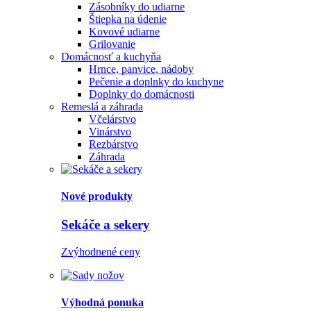
Zásobníky do udiarne
Štiepka na údenie
Kovové udiarne
Grilovanie
Domácnosť a kuchyňa
Hrnce, panvice, nádoby
Pečenie a doplnky do kuchyne
Doplnky do domácnosti
Remeslá a záhrada
Včelárstvo
Vinárstvo
Rezbárstvo
Záhrada
Nové produkty
Sekáče a sekery
Zvýhodnené ceny
Výhodná ponuka