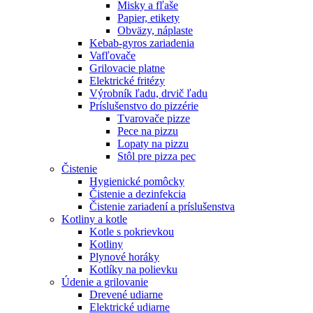
Misky a fľaše
Papier, etikety
Obväzy, náplaste
Kebab-gyros zariadenia
Vafľovače
Grilovacie platne
Elektrické fritézy
Výrobník ľadu, drvič ľadu
Príslušenstvo do pizzérie
Tvarovače pizze
Pece na pizzu
Lopaty na pizzu
Stôl pre pizza pec
Čistenie
Hygienické pomôcky
Čistenie a dezinfekcia
Čistenie zariadení a príslušenstva
Kotliny a kotle
Kotle s pokrievkou
Kotliny
Plynové horáky
Kotlíky na polievku
Údenie a grilovanie
Drevené udiarne
Elektrické udiarne