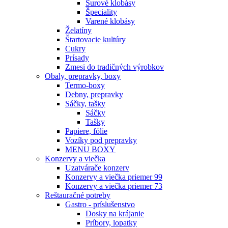
Surové klobásy
Špeciality
Varené klobásy
Želatíny
Štartovacie kultúry
Cukry
Prísady
Zmesi do tradičných výrobkov
Obaly, prepravky, boxy
Termo-boxy
Debny, prepravky
Sáčky, tašky
Sáčky
Tašky
Papiere, fólie
Vozíky pod prepravky
MENU BOXY
Konzervy a viečka
Uzatvárače konzerv
Konzervy a viečka priemer 99
Konzervy a viečka priemer 73
Reštauračné potreby
Gastro - príslušenstvo
Dosky na krájanie
Príbory, lopatky