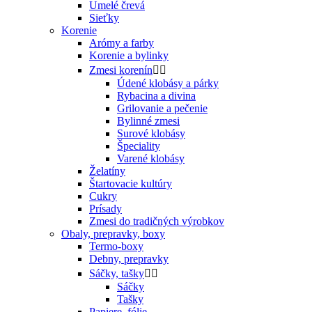
Umelé črevá
Sieťky
Korenie
Arómy a farby
Korenie a bylinky
Zmesi korenín


Údené klobásy a párky
Rybacina a divina
Grilovanie a pečenie
Bylinné zmesi
Surové klobásy
Špeciality
Varené klobásy
Želatíny
Štartovacie kultúry
Cukry
Prísady
Zmesi do tradičných výrobkov
Obaly, prepravky, boxy
Termo-boxy
Debny, prepravky
Sáčky, tašky


Sáčky
Tašky
Papiere, fólie