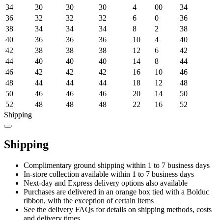
34
30
30
30
4
00
34
36
32
32
32
6
0
36
38
34
34
34
8
2
38
40
36
36
36
10
4
40
42
38
38
38
12
6
42
44
40
40
40
14
8
44
46
42
42
42
16
10
46
48
44
44
44
18
12
48
50
46
46
46
20
14
50
52
48
48
48
22
16
52
Shipping
Shipping
Complimentary ground shipping within 1 to 7 business days
In-store collection available within 1 to 7 business days
Next-day and Express delivery options also available
Purchases are delivered in an orange box tied with a Bolduc
ribbon, with the exception of certain items
See the delivery FAQs for details on shipping methods, costs
and delivery times