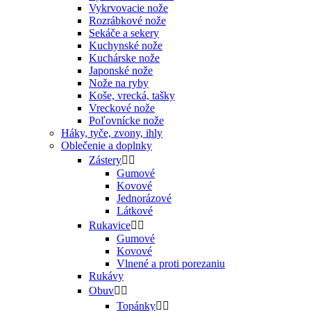
Vykrvovacie nože
Rozrábkové nože
Sekáče a sekery
Kuchynské nože
Kuchárske nože
Japonské nože
Nože na ryby
Koše, vrecká, tašky
Vreckové nože
Poľovnícke nože
Háky, tyče, zvony, ihly
Oblečenie a doplnky
Zástery


Gumové
Kovové
Jednorázové
Látkové
Rukavice


Gumové
Kovové
Vlnené a proti porezaniu
Rukávy
Obuv


Topánky

