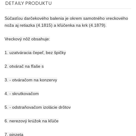
DETAILY PRODUKTU
Súčasťou darčekového balenia je okrem samotného vreckového
noža aj retiazka (4.1815) a kľúčenka na krk (4.1879).
Vreckový nôž obsahuje:
1. uzatváracia čepeľ, bez špičky
2. otvárač na fľaše s
3. - otváračom na konzervy
4. - skrutkovačom
5. - odstraňovačom izolácie drôtov
6. nerezový krúžok na kľúče
7. pinzeta