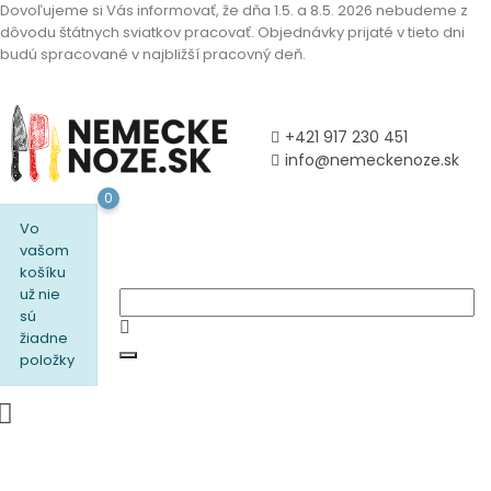
Dovoľujeme si Vás informovať, že dňa 1.5. a 8.5. 2026 nebudeme z
dôvodu štátnych sviatkov pracovať. Objednávky prijaté v tieto dni
budú spracované v najbližší pracovný deň.
+421 917 230 451
info@nemeckenoze.sk
0
Vo
vašom
košíku
už nie
sú
žiadne
položky