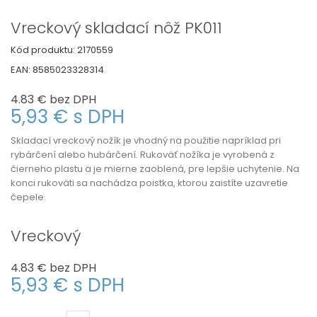
Vreckový skladací nôž PK011
Kód produktu:
2170559
EAN:
8585023328314
4.83 €
bez DPH
5,93 €
s DPH
Skladací vreckový nožík je vhodný na použitie napríklad pri
rybárčení alebo hubárčení. Rukoväť nožíka je vyrobená z
čierneho plastu a je mierne zaoblená, pre lepšie uchytenie. Na
konci rukoväti sa nachádza poistka, ktorou zaistíte uzavretie
čepele.
Vreckový
4.83 €
bez DPH
5,93 €
s DPH