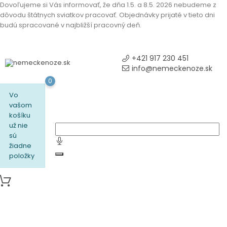
Dovoľujeme si Vás informovať, že dňa 1.5. a 8.5. 2026 nebudeme z
dôvodu štátnych sviatkov pracovať. Objednávky prijaté v tieto dni
budú spracované v najbližší pracovný deň.
+421 917 230 451
info@nemeckenoze.sk
0
Vo
vašom
košíku
už nie
sú
žiadne
položky