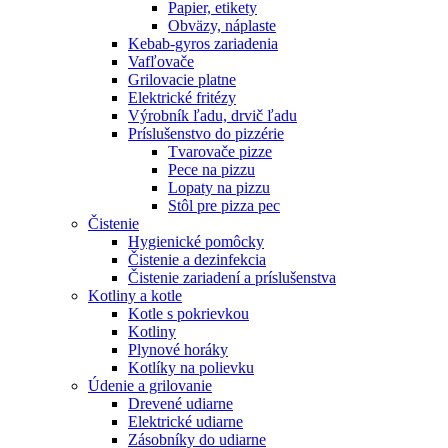
Papier, etikety
Obväzy, náplaste
Kebab-gyros zariadenia
Vafľovače
Grilovacie platne
Elektrické fritézy
Výrobník ľadu, drvič ľadu
Príslušenstvo do pizzérie
Tvarovače pizze
Pece na pizzu
Lopaty na pizzu
Stôl pre pizza pec
Čistenie
Hygienické pomôcky
Čistenie a dezinfekcia
Čistenie zariadení a príslušenstva
Kotliny a kotle
Kotle s pokrievkou
Kotliny
Plynové horáky
Kotlíky na polievku
Údenie a grilovanie
Drevené udiarne
Elektrické udiarne
Zásobníky do udiarne