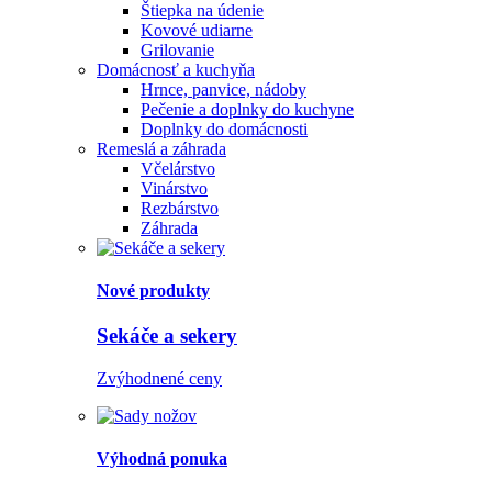
Štiepka na údenie
Kovové udiarne
Grilovanie
Domácnosť a kuchyňa
Hrnce, panvice, nádoby
Pečenie a doplnky do kuchyne
Doplnky do domácnosti
Remeslá a záhrada
Včelárstvo
Vinárstvo
Rezbárstvo
Záhrada
Nové produkty
Sekáče a sekery
Zvýhodnené ceny
Výhodná ponuka