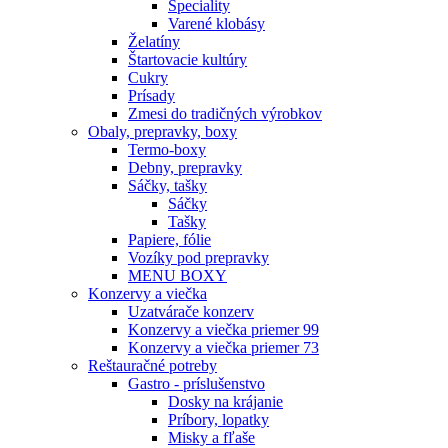
Špeciality
Varené klobásy
Želatíny
Štartovacie kultúry
Cukry
Prísady
Zmesi do tradičných výrobkov
Obaly, prepravky, boxy
Termo-boxy
Debny, prepravky
Sáčky, tašky
Sáčky
Tašky
Papiere, fólie
Vozíky pod prepravky
MENU BOXY
Konzervy a viečka
Uzatvárače konzerv
Konzervy a viečka priemer 99
Konzervy a viečka priemer 73
Reštauračné potreby
Gastro - príslušenstvo
Dosky na krájanie
Príbory, lopatky
Misky a fľaše