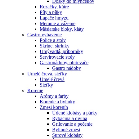
Dosky do mlynčekov
Rezačky, kútre
Píly a pílky
Lapače hmyzu
Meranie a váženie
Mäsiarske bloky, kláty
Gastro vybavenie
Police a stoly
Skrine, skrinky
Umývadlá, príborníky
Servírovacie stoly
Gastronádoby, ohrievače
Gastro nádoby
Umelé črevá, sieťky
Umelé črevá
Sieťky
Korenie
Arómy a farby
Korenie a bylinky
Zmesi korenín
Údené klobásy a párky
Rybacina a divina
Grilovanie a pečenie
Bylinné zmesi
Surové klobásy