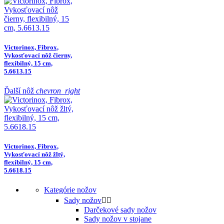
Victorinox, Fibrox,
Vykosťovací nôž čierny,
flexibilný, 15 cm,
5.6613.15
Ďalší nôž
chevron_right
Victorinox, Fibrox,
Vykosťovací nôž žltý,
flexibilný, 15 cm,
5.6618.15
Kategórie nožov
Sady nožov


Darčekové sady nožov
Sady nožov v stojane