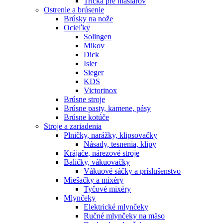
Tričká pre mäsiarov
Ostrenie a brúsenie
Brúsky na nože
Ocieľky
Solingen
Mikov
Dick
Isler
Sieger
KDS
Victorinox
Brúsne stroje
Brúsne pasty, kamene, pásy
Brúsne kotúče
Stroje a zariadenia
Plničky, narážky, klipsovačky
Násady, tesnenia, klipy
Krájače, nárezové stroje
Baličky, vákuovačky
Vákuové sáčky a príslušenstvo
Miešačky a mixéry
Tyčové mixéry
Mlynčeky
Elektrické mlynčeky
Ručné mlynčeky na mäso