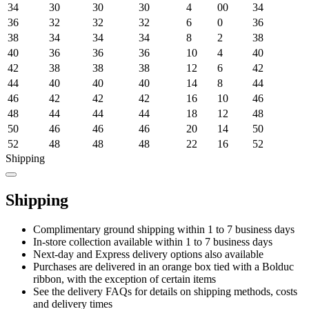
34
30
30
30
4
00
34
36
32
32
32
6
0
36
38
34
34
34
8
2
38
40
36
36
36
10
4
40
42
38
38
38
12
6
42
44
40
40
40
14
8
44
46
42
42
42
16
10
46
48
44
44
44
18
12
48
50
46
46
46
20
14
50
52
48
48
48
22
16
52
Shipping
Shipping
Complimentary ground shipping within 1 to 7 business days
In-store collection available within 1 to 7 business days
Next-day and Express delivery options also available
Purchases are delivered in an orange box tied with a Bolduc
ribbon, with the exception of certain items
See the delivery FAQs for details on shipping methods, costs
and delivery times