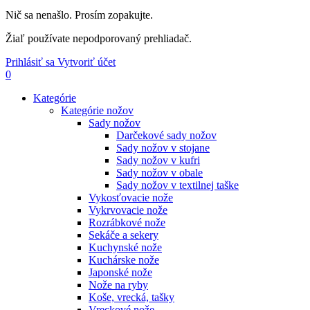
Nič sa nenašlo. Prosím zopakujte.
Žiaľ používate nepodporovaný prehliadač.
Prihlásiť sa
Vytvoriť účet
0
Kategórie
Kategórie nožov
Sady nožov
Darčekové sady nožov
Sady nožov v stojane
Sady nožov v kufri
Sady nožov v obale
Sady nožov v textilnej taške
Vykosťovacie nože
Vykrvovacie nože
Rozrábkové nože
Sekáče a sekery
Kuchynské nože
Kuchárske nože
Japonské nože
Nože na ryby
Koše, vrecká, tašky
Vreckové nože