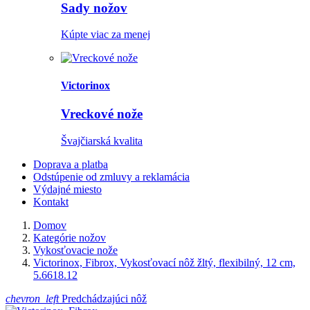
Sady nožov
Kúpte viac za menej
Victorinox
Vreckové nože
Švajčiarská kvalita
Doprava a platba
Odstúpenie od zmluvy a reklamácia
Výdajné miesto
Kontakt
Domov
Kategórie nožov
Vykosťovacie nože
Victorinox, Fibrox, Vykosťovací nôž žltý, flexibilný, 12 cm,
5.6618.12
chevron_left
Predchádzajúci nôž