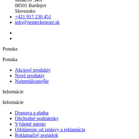
08501 Bardejov
Slovensko
+421 917 230 451
info@nemeckenoze.sk
Ponuka
Ponuka
Akciové produkty
Nové produkty
Najpredávanejšie
Informácie
Informácie
Doprava a platba
Obchodné podmienky
Výdajné miesto
Odstúpenie od zmluvy a reklamácia
Reklamačný poriadok