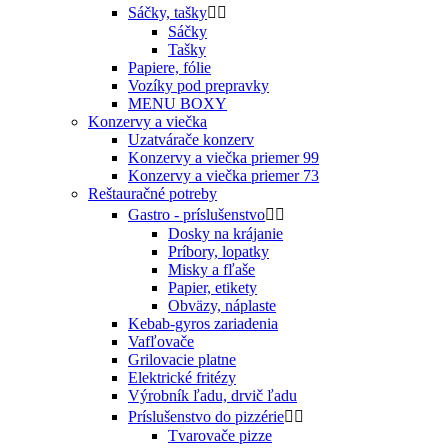
Sáčky, tašky


Sáčky
Tašky
Papiere, fólie
Vozíky pod prepravky
MENU BOXY
Konzervy a viečka
Uzatvárače konzerv
Konzervy a viečka priemer 99
Konzervy a viečka priemer 73
Reštauračné potreby
Gastro - príslušenstvo


Dosky na krájanie
Príbory, lopatky
Misky a fľaše
Papier, etikety
Obväzy, náplaste
Kebab-gyros zariadenia
Vafľovače
Grilovacie platne
Elektrické fritézy
Výrobník ľadu, drvič ľadu
Príslušenstvo do pizzérie


Tvarovače pizze