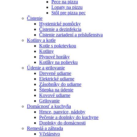
Pece na pizzu
Lopaty na pizzu
Stôl pre pizza pec
Čistenie
Hygienické pomôcky
Čistenie a dezinfekcia
Čistenie zariadení a príslušenstva
Kotliny a kotle
Kotle s pokrievkou
Kotliny
Plynové horáky
Kotlíky na polievku
Údenie a grilovanie
Drevené udiarne
Elektrické udiarne
Zásobníky do udiarne
Štiepka na údenie
Kovové udiarne
Grilovanie
Domácnosť a kuchyňa
Hrnce, panvice, nádoby
Pečenie a doplnky do kuchyne
Doplnky do domácnosti
Remeslá a záhrada
Včelárstvo