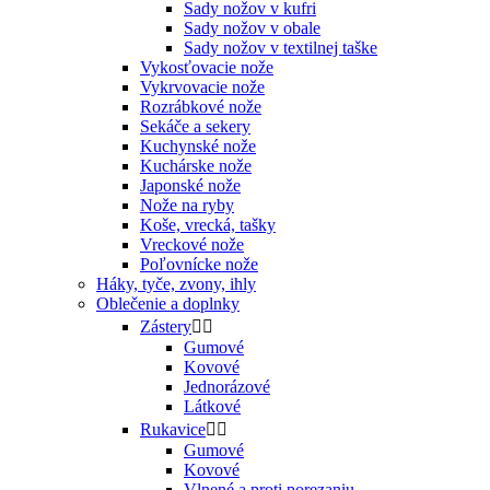
Sady nožov v kufri
Sady nožov v obale
Sady nožov v textilnej taške
Vykosťovacie nože
Vykrvovacie nože
Rozrábkové nože
Sekáče a sekery
Kuchynské nože
Kuchárske nože
Japonské nože
Nože na ryby
Koše, vrecká, tašky
Vreckové nože
Poľovnícke nože
Háky, tyče, zvony, ihly
Oblečenie a doplnky
Zástery


Gumové
Kovové
Jednorázové
Látkové
Rukavice


Gumové
Kovové
Vlnené a proti porezaniu