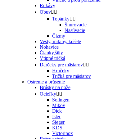
Rukávy
Obuv


Topánky


Šnurovacie
Nasúvacie
Čizmy
Vesty, mikiny, košele
Nohavice
Čiapky,šilty
Vtipné tričká
Darčeky pre mäsiarov


Hrnčeky
Tričká pre mäsiarov
Ostrenie a brúsenie
Brúsky na nože
Ocieľky


Solingen
Mikov
Dick
Isler
Sieger
KDS
Victorinox
Brúsne stroje