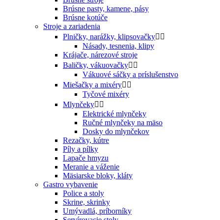
Brúsne pasty, kamene, pásy
Brúsne kotúče
Stroje a zariadenia
Plničky, narážky, klipsovačky


Násady, tesnenia, klipy
Krájače, nárezové stroje
Baličky, vákuovačky


Vákuové sáčky a príslušenstvo
Miešačky a mixéry


Tyčové mixéry
Mlynčeky


Elektrické mlynčeky
Ručné mlynčeky na mäso
Dosky do mlynčekov
Rezačky, kútre
Píly a pílky
Lapače hmyzu
Meranie a váženie
Mäsiarske bloky, kláty
Gastro vybavenie
Police a stoly
Skrine, skrinky
Umývadlá, príborníky
Servírovacie stoly