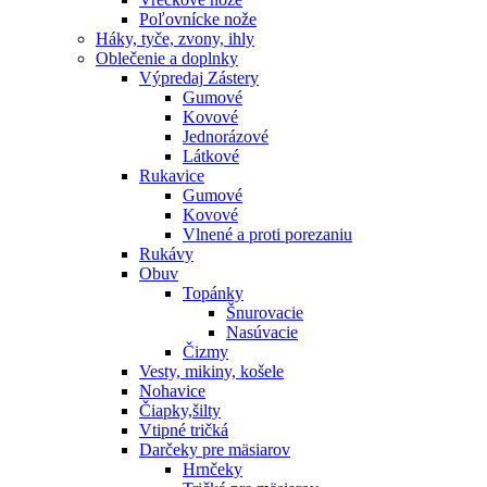
Poľovnícke nože
Háky, tyče, zvony, ihly
Oblečenie a doplnky
Výpredaj
Zástery
Gumové
Kovové
Jednorázové
Látkové
Rukavice
Gumové
Kovové
Vlnené a proti porezaniu
Rukávy
Obuv
Topánky
Šnurovacie
Nasúvacie
Čizmy
Vesty, mikiny, košele
Nohavice
Čiapky,šilty
Vtipné tričká
Darčeky pre mäsiarov
Hrnčeky