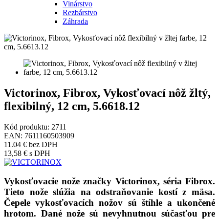
Vinárstvo
Rezbárstvo
Záhrada
Victorinox, Fibrox, Vykosťovací nôž žltý,
flexibilný, 12 cm, 5.6618.12
Kód produktu:
2711
EAN:
7611160503909
11.04 €
bez DPH
13,58 €
s DPH
Vykosťovacie nože značky Victorinox, séria Fibrox.
Tieto nože slúžia na odstraňovanie kostí z mäsa.
Čepele vykosťovacích nožov sú štíhle a ukončené
hrotom. Dané nože sú nevyhnutnou súčasťou pre