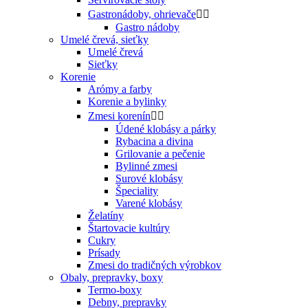
Gastronádoby, ohrievače


Gastro nádoby
Umelé črevá, sieťky
Umelé črevá
Sieťky
Korenie
Arómy a farby
Korenie a bylinky
Zmesi korenín


Údené klobásy a párky
Rybacina a divina
Grilovanie a pečenie
Bylinné zmesi
Surové klobásy
Špeciality
Varené klobásy
Želatíny
Štartovacie kultúry
Cukry
Prísady
Zmesi do tradičných výrobkov
Obaly, prepravky, boxy
Termo-boxy
Debny, prepravky