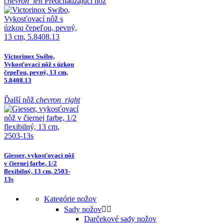
chevron_left
Predchádzajúci nôž
Victorinox Swibo,
Vykosťovací nôž s úzkou
čepeľou, pevný, 13 cm,
5.8408.13
Ďalší nôž
chevron_right
Giesser, vykosťovací nôž
v čiernej farbe, 1/2
flexibilný, 13 cm, 2503-
13s
Kategórie nožov
Sady nožov


Darčekové sady nožov