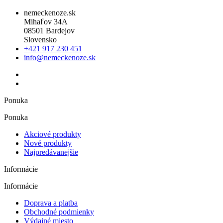
nemeckenoze.sk
Mihaľov 34A
08501 Bardejov
Slovensko
+421 917 230 451
info@nemeckenoze.sk
Ponuka
Ponuka
Akciové produkty
Nové produkty
Najpredávanejšie
Informácie
Informácie
Doprava a platba
Obchodné podmienky
Výdajné miesto