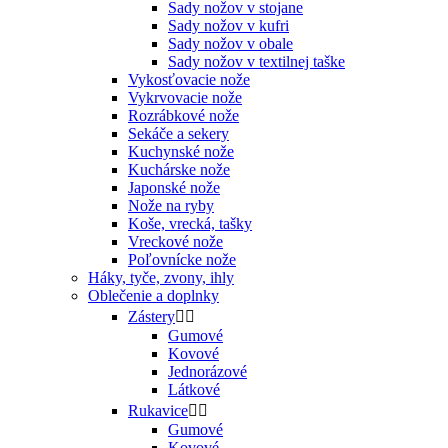
Sady nožov v stojane
Sady nožov v kufri
Sady nožov v obale
Sady nožov v textilnej taške
Vykosťovacie nože
Vykrvovacie nože
Rozrábkové nože
Sekáče a sekery
Kuchynské nože
Kuchárske nože
Japonské nože
Nože na ryby
Koše, vrecká, tašky
Vreckové nože
Poľovnícke nože
Háky, tyče, zvony, ihly
Oblečenie a doplnky
Zástery


Gumové
Kovové
Jednorázové
Látkové
Rukavice


Gumové
Kovové