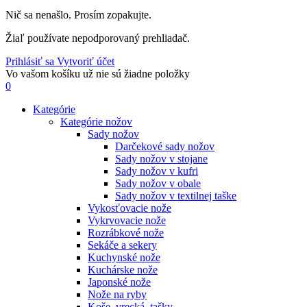
Nič sa nenašlo. Prosím zopakujte.
Žiaľ používate nepodporovaný prehliadač.
Prihlásiť sa
Vytvoriť účet
Vo vašom košíku už nie sú žiadne položky
0
Kategórie
Kategórie nožov
Sady nožov
Darčekové sady nožov
Sady nožov v stojane
Sady nožov v kufri
Sady nožov v obale
Sady nožov v textilnej taške
Vykosťovacie nože
Vykrvovacie nože
Rozrábkové nože
Sekáče a sekery
Kuchynské nože
Kuchárske nože
Japonské nože
Nože na ryby
Koše, vrecká, tašky