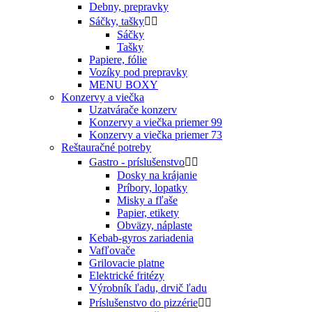
Debny, prepravky
Sáčky, tašky


Sáčky
Tašky
Papiere, fólie
Vozíky pod prepravky
MENU BOXY
Konzervy a viečka
Uzatvárače konzerv
Konzervy a viečka priemer 99
Konzervy a viečka priemer 73
Reštauračné potreby
Gastro - príslušenstvo


Dosky na krájanie
Príbory, lopatky
Misky a fľaše
Papier, etikety
Obväzy, náplaste
Kebab-gyros zariadenia
Vafľovače
Grilovacie platne
Elektrické fritézy
Výrobník ľadu, drvič ľadu
Príslušenstvo do pizzérie

