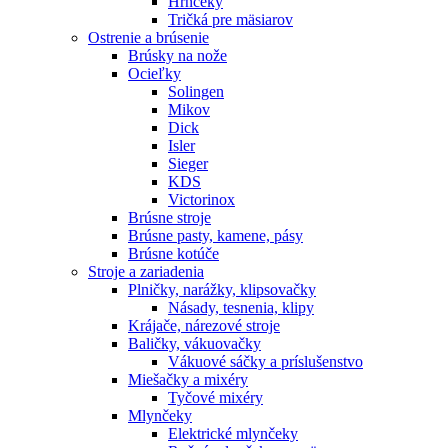
Hrnčeky
Tričká pre mäsiarov
Ostrenie a brúsenie
Brúsky na nože
Ocieľky
Solingen
Mikov
Dick
Isler
Sieger
KDS
Victorinox
Brúsne stroje
Brúsne pasty, kamene, pásy
Brúsne kotúče
Stroje a zariadenia
Plničky, narážky, klipsovačky
Násady, tesnenia, klipy
Krájače, nárezové stroje
Baličky, vákuovačky
Vákuové sáčky a príslušenstvo
Miešačky a mixéry
Tyčové mixéry
Mlynčeky
Elektrické mlynčeky