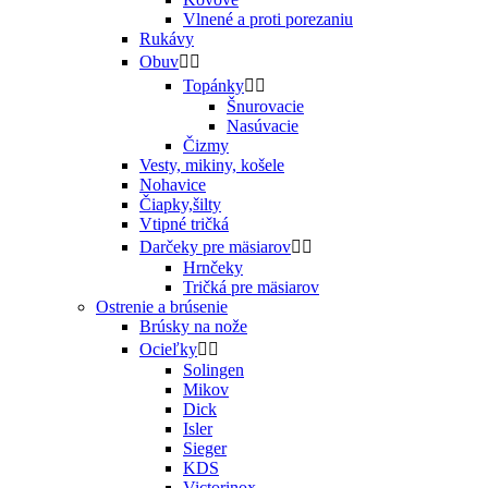
Vlnené a proti porezaniu
Rukávy
Obuv


Topánky


Šnurovacie
Nasúvacie
Čizmy
Vesty, mikiny, košele
Nohavice
Čiapky,šilty
Vtipné tričká
Darčeky pre mäsiarov


Hrnčeky
Tričká pre mäsiarov
Ostrenie a brúsenie
Brúsky na nože
Ocieľky


Solingen
Mikov
Dick
Isler
Sieger
KDS
Victorinox