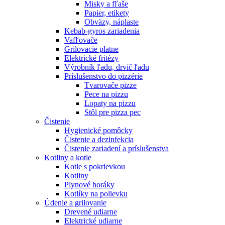
Misky a fľaše
Papier, etikety
Obväzy, náplaste
Kebab-gyros zariadenia
Vafľovače
Grilovacie platne
Elektrické fritézy
Výrobník ľadu, drvič ľadu
Príslušenstvo do pizzérie
Tvarovače pizze
Pece na pizzu
Lopaty na pizzu
Stôl pre pizza pec
Čistenie
Hygienické pomôcky
Čistenie a dezinfekcia
Čistenie zariadení a príslušenstva
Kotliny a kotle
Kotle s pokrievkou
Kotliny
Plynové horáky
Kotlíky na polievku
Údenie a grilovanie
Drevené udiarne
Elektrické udiarne