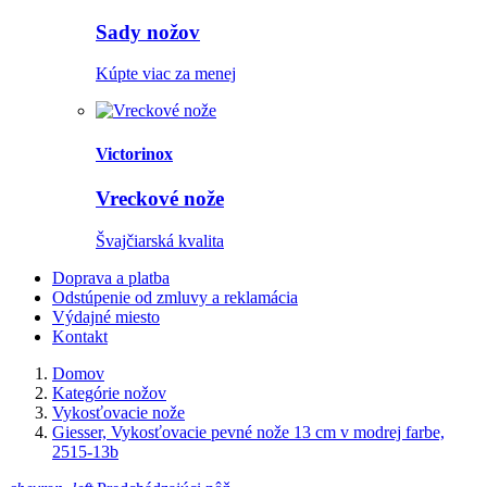
Sady nožov
Kúpte viac za menej
Victorinox
Vreckové nože
Švajčiarská kvalita
Doprava a platba
Odstúpenie od zmluvy a reklamácia
Výdajné miesto
Kontakt
Domov
Kategórie nožov
Vykosťovacie nože
Giesser, Vykosťovacie pevné nože 13 cm v modrej farbe,
2515-13b