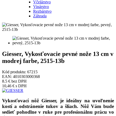
Včelárstvo
Vinárstvo
Rezbárstvo
Záhrada
Giesser, Vykosťovacie pevné nože 13 cm v
modrej farbe, 2515-13b
Kód produktu:
67215
EAN:
4010303000368
8.5 €
bez DPH
10,46 €
s DPH
Vykosťovací nôž Giesser, je ideálny na uvoľnenie
kostí a odstránenie tukov a šliach. Nôž Vám bude
sedieť pohodlne v ruke pre profesionálnu prácu vo