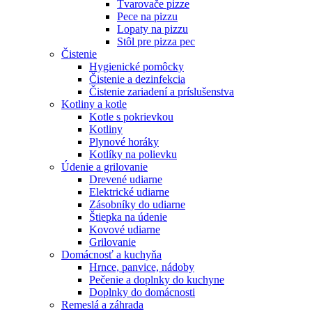
Tvarovače pizze
Pece na pizzu
Lopaty na pizzu
Stôl pre pizza pec
Čistenie
Hygienické pomôcky
Čistenie a dezinfekcia
Čistenie zariadení a príslušenstva
Kotliny a kotle
Kotle s pokrievkou
Kotliny
Plynové horáky
Kotlíky na polievku
Údenie a grilovanie
Drevené udiarne
Elektrické udiarne
Zásobníky do udiarne
Štiepka na údenie
Kovové udiarne
Grilovanie
Domácnosť a kuchyňa
Hrnce, panvice, nádoby
Pečenie a doplnky do kuchyne
Doplnky do domácnosti
Remeslá a záhrada