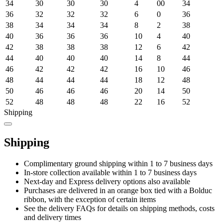
34
30
30
30
4
00
34
36
32
32
32
6
0
36
38
34
34
34
8
2
38
40
36
36
36
10
4
40
42
38
38
38
12
6
42
44
40
40
40
14
8
44
46
42
42
42
16
10
46
48
44
44
44
18
12
48
50
46
46
46
20
14
50
52
48
48
48
22
16
52
Shipping
Shipping
Complimentary ground shipping within 1 to 7 business days
In-store collection available within 1 to 7 business days
Next-day and Express delivery options also available
Purchases are delivered in an orange box tied with a Bolduc
ribbon, with the exception of certain items
See the delivery FAQs for details on shipping methods, costs
and delivery times