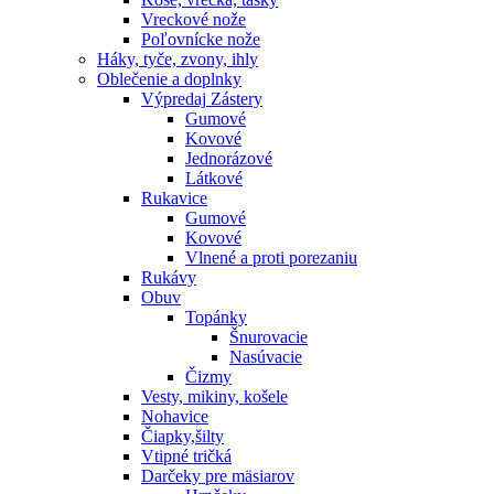
Vreckové nože
Poľovnícke nože
Háky, tyče, zvony, ihly
Oblečenie a doplnky
Výpredaj
Zástery
Gumové
Kovové
Jednorázové
Látkové
Rukavice
Gumové
Kovové
Vlnené a proti porezaniu
Rukávy
Obuv
Topánky
Šnurovacie
Nasúvacie
Čizmy
Vesty, mikiny, košele
Nohavice
Čiapky,šilty
Vtipné tričká
Darčeky pre mäsiarov