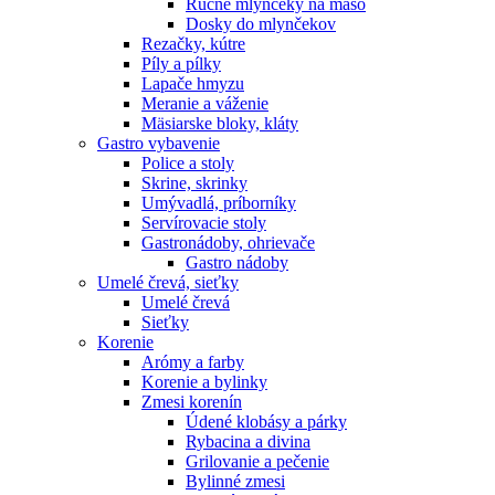
Ručné mlynčeky na mäso
Dosky do mlynčekov
Rezačky, kútre
Píly a pílky
Lapače hmyzu
Meranie a váženie
Mäsiarske bloky, kláty
Gastro vybavenie
Police a stoly
Skrine, skrinky
Umývadlá, príborníky
Servírovacie stoly
Gastronádoby, ohrievače
Gastro nádoby
Umelé črevá, sieťky
Umelé črevá
Sieťky
Korenie
Arómy a farby
Korenie a bylinky
Zmesi korenín
Údené klobásy a párky
Rybacina a divina
Grilovanie a pečenie
Bylinné zmesi