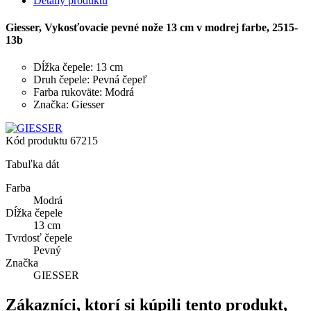
Detaily produktu
Giesser, Vykosťovacie pevné nože 13 cm v modrej farbe, 2515-
13b
Dĺžka čepele: 13 cm
Druh čepele: Pevná čepeľ
Farba rukoväte: Modrá
Značka: Giesser
Kód produktu
67215
Tabuľka dát
Farba
Modrá
Dĺžka čepele
13 cm
Tvrdosť čepele
Pevný
Značka
GIESSER
Zákazníci, ktorí si kúpili tento produkt,