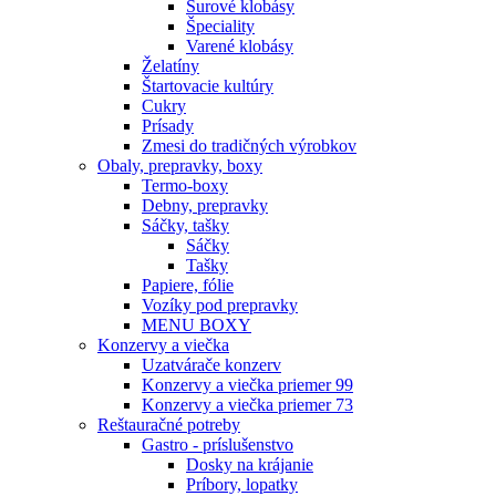
Surové klobásy
Špeciality
Varené klobásy
Želatíny
Štartovacie kultúry
Cukry
Prísady
Zmesi do tradičných výrobkov
Obaly, prepravky, boxy
Termo-boxy
Debny, prepravky
Sáčky, tašky
Sáčky
Tašky
Papiere, fólie
Vozíky pod prepravky
MENU BOXY
Konzervy a viečka
Uzatvárače konzerv
Konzervy a viečka priemer 99
Konzervy a viečka priemer 73
Reštauračné potreby
Gastro - príslušenstvo
Dosky na krájanie
Príbory, lopatky