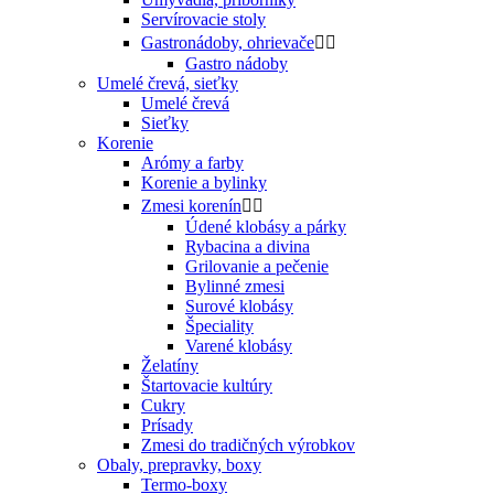
Servírovacie stoly
Gastronádoby, ohrievače


Gastro nádoby
Umelé črevá, sieťky
Umelé črevá
Sieťky
Korenie
Arómy a farby
Korenie a bylinky
Zmesi korenín


Údené klobásy a párky
Rybacina a divina
Grilovanie a pečenie
Bylinné zmesi
Surové klobásy
Špeciality
Varené klobásy
Želatíny
Štartovacie kultúry
Cukry
Prísady
Zmesi do tradičných výrobkov
Obaly, prepravky, boxy
Termo-boxy