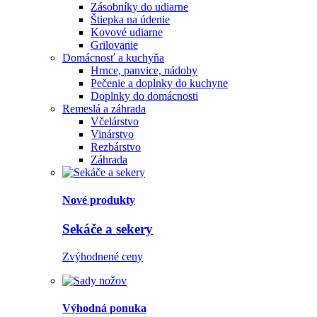
Zásobníky do udiarne
Štiepka na údenie
Kovové udiarne
Grilovanie
Domácnosť a kuchyňa
Hrnce, panvice, nádoby
Pečenie a doplnky do kuchyne
Doplnky do domácnosti
Remeslá a záhrada
Včelárstvo
Vinárstvo
Rezbárstvo
Záhrada
Nové produkty
Sekáče a sekery
Zvýhodnené ceny
Výhodná ponuka