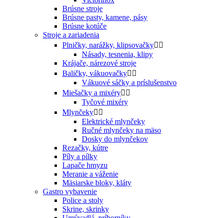
Brúsne stroje
Brúsne pasty, kamene, pásy
Brúsne kotúče
Stroje a zariadenia
Plničky, narážky, klipsovačky


Násady, tesnenia, klipy
Krájače, nárezové stroje
Baličky, vákuovačky


Vákuové sáčky a príslušenstvo
Miešačky a mixéry


Tyčové mixéry
Mlynčeky


Elektrické mlynčeky
Ručné mlynčeky na mäso
Dosky do mlynčekov
Rezačky, kútre
Píly a pílky
Lapače hmyzu
Meranie a váženie
Mäsiarske bloky, kláty
Gastro vybavenie
Police a stoly
Skrine, skrinky
Umývadlá, príborníky