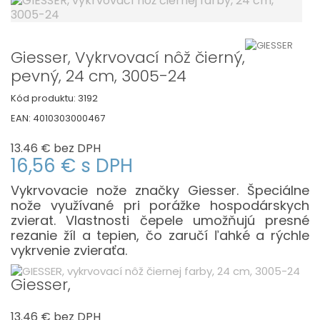
Giesser, Vykrvovací nôž čierný,
pevný, 24 cm, 3005-24
Kód produktu:
3192
EAN:
4010303000467
13.46 €
bez DPH
16,56 €
s DPH
Vykrvovacie nože značky Giesser. Špeciálne
nože využívané pri porážke hospodárskych
zvierat. Vlastnosti čepele umožňujú presné
rezanie žíl a tepien, čo zaručí ľahké a rýchle
vykrvenie zvieraťa.
Giesser,
13.46 €
bez DPH