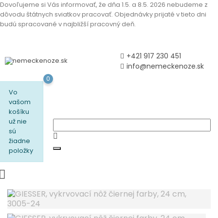
Dovoľujeme si Vás informovať, že dňa 1.5. a 8.5. 2026 nebudeme z
dôvodu štátnych sviatkov pracovať. Objednávky prijaté v tieto dni
budú spracované v najbližší pracovný deň.
+421 917 230 451
info@nemeckenoze.sk
0
Vo
vašom
košíku
už nie
sú
žiadne
položky