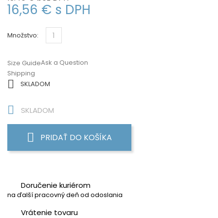
16,56 €
s DPH
Množstvo:
Ask a Question
Size Guide
Shipping

SKLADOM

SKLADOM
PRIDAŤ DO KOŠÍKA
Doručenie kuriérom
na ďalší pracovný deň od odoslania
Vrátenie tovaru