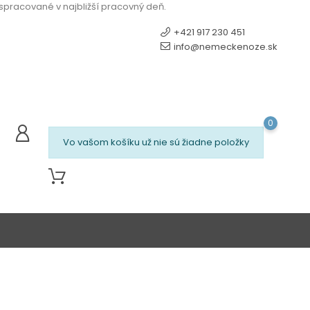
 spracované v najbližší pracovný deň.
+421 917 230 451
info@nemeckenoze.sk
0
Vo vašom košíku už nie sú žiadne položky