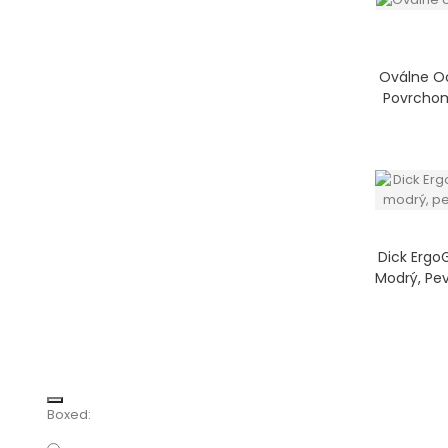
Oválne Oc
Povrchom
Dick Ergo
Modrý, Pe
Boxed: