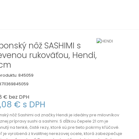
ponský nôž SASHIMI s
evenou rukoväťou, Hendi,
 cm
roduktu:
845059
8711369845059
8 €
bez DPH
,08 €
s DPH
ský nôž Sashimi od značky Hendi je ideálny pre milovníkov
znej prípravy sushi a sashimi. S dĺžkou čepele 21 cm je
nutý na tenké, čisté rezy, ktoré sú pre tieto pokrmy kľúčové.
 je vyrobená z kvalitnej nerezovej ocele, ktorá zabezpečuje