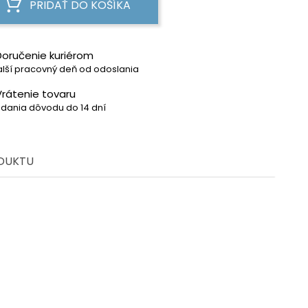
PRIDAŤ DO KOŠÍKA
Doručenie kuriérom
lší pracovný deň od odoslania
Vrátenie tovaru
dania dôvodu do 14 dní
ODUKTU