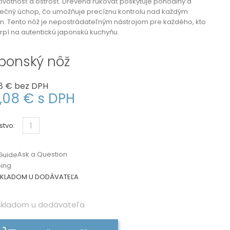
životnosť a ostrosť. Drevená rukoväť poskytuje pohodlný a
ečný úchop, čo umožňuje precíznu kontrolu nad každým
. Tento nôž je nepostrádateľným nástrojom pre každého, kto
trpí na autentickú japonskú kuchyňu.
ponský nôž
8 €
bez DPH
,08 €
s DPH
stvo:
Ask a Question
Guide
ping
KLADOM U DODÁVATEĽA
kladom u dodávateľa