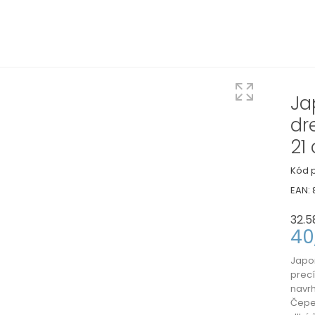
Ja
dr
21
Kód p
EAN:
32.5
40
Japon
precí
navrh
Čepeľ