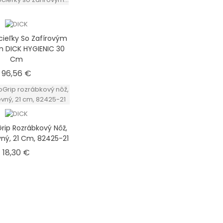
ieľky So Zafírovým
 DICK HYGIENIC 30
Cm
Cena
96,56 €
Grip Rozrábkový Nôž,
vný, 21 Cm, 82425-21
Cena
18,30 €