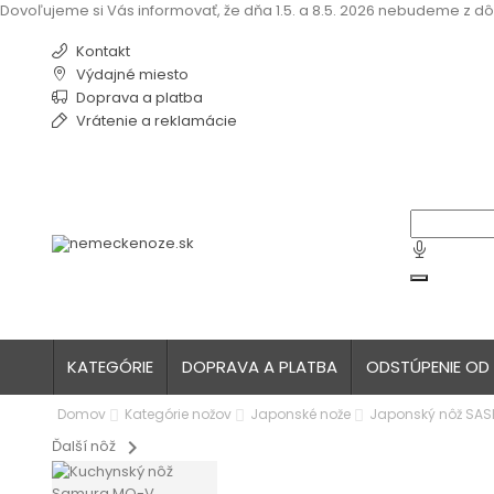
Dovoľujeme si Vás informovať, že dňa 1.5. a 8.5. 2026 nebudeme z dô
Kontakt
Výdajné miesto
Doprava a platba
Vrátenie a reklamácie
KATEGÓRIE
DOPRAVA A PLATBA
ODSTÚPENIE OD
Domov
Kategórie nožov
Japonské nože
Japonský nôž SASH
chevron_right
Ďalší nôž