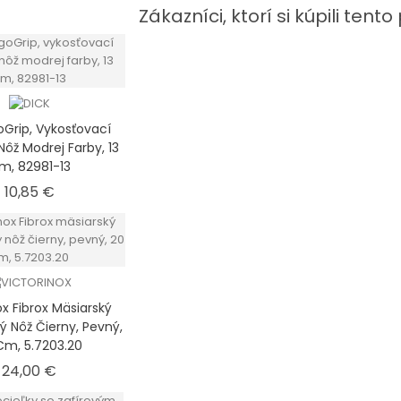
Zákazníci, ktorí si kúpili tento 
oGrip, Vykosťovací
 Nôž Modrej Farby, 13
m, 82981-13
Cena
10,85 €
ox Fibrox Mäsiarský
ý Nôž Čierny, Pevný,
Cm, 5.7203.20
Cena
24,00 €