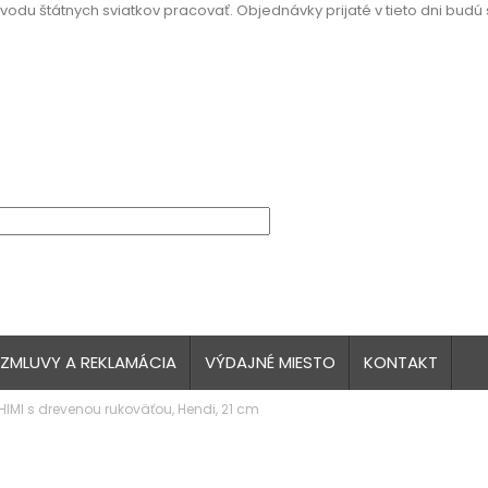
vodu štátnych sviatkov pracovať. Objednávky prijaté v tieto dni budú
 ZMLUVY A REKLAMÁCIA
VÝDAJNÉ MIESTO
KONTAKT
IMI s drevenou rukoväťou, Hendi, 21 cm