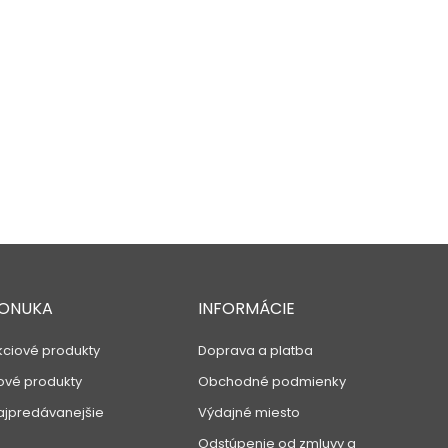
ONUKA
INFORMÁCIE
kciové produkty
Doprava a platba
ové produkty
Obchodné podmienky
ajpredávanejšie
Výdajné miesto
Odstúpenie od zmluvy a