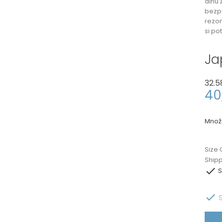
dlhú 
bezp
rezom
si po
Ja
32.5
40
Množ
Size 
Ship

S

S