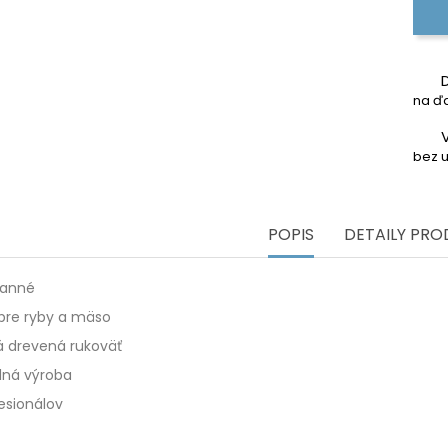
na ďa
bez u
POPIS
DETAILY PR
ranné
 pre ryby a mäso
á drevená rukoväť
ná výroba
esionálov