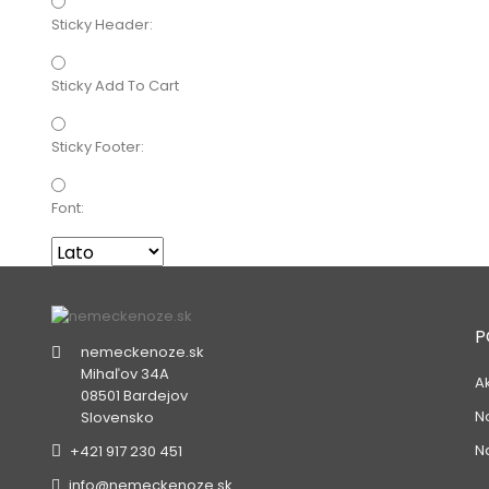
Sticky Header:
Sticky Add To Cart
Sticky Footer:
Font:
P
nemeckenoze.sk
Mihaľov 34A
A
08501 Bardejov
N
Slovensko
N
+421 917 230 451
info@nemeckenoze.sk