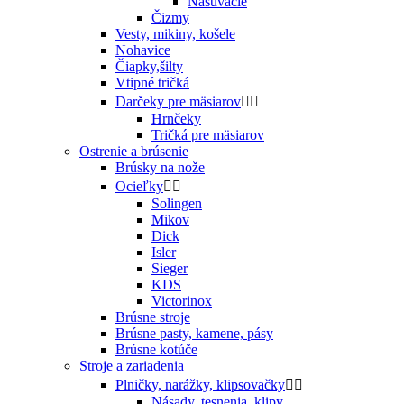
Nasúvacie
Čizmy
Vesty, mikiny, košele
Nohavice
Čiapky,šilty
Vtipné tričká
Darčeky pre mäsiarov


Hrnčeky
Tričká pre mäsiarov
Ostrenie a brúsenie
Brúsky na nože
Ocieľky


Solingen
Mikov
Dick
Isler
Sieger
KDS
Victorinox
Brúsne stroje
Brúsne pasty, kamene, pásy
Brúsne kotúče
Stroje a zariadenia
Plničky, narážky, klipsovačky


Násady, tesnenia, klipy