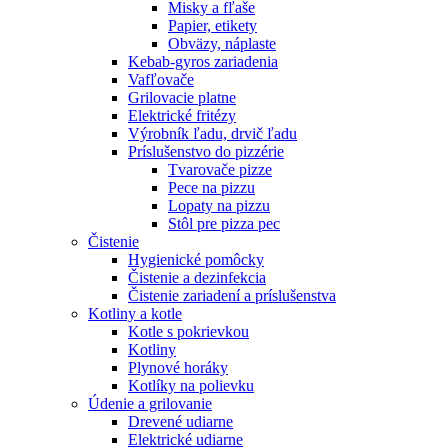
Misky a fľaše
Papier, etikety
Obväzy, náplaste
Kebab-gyros zariadenia
Vafľovače
Grilovacie platne
Elektrické fritézy
Výrobník ľadu, drvič ľadu
Príslušenstvo do pizzérie
Tvarovače pizze
Pece na pizzu
Lopaty na pizzu
Stôl pre pizza pec
Čistenie
Hygienické pomôcky
Čistenie a dezinfekcia
Čistenie zariadení a príslušenstva
Kotliny a kotle
Kotle s pokrievkou
Kotliny
Plynové horáky
Kotlíky na polievku
Údenie a grilovanie
Drevené udiarne
Elektrické udiarne