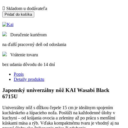

Skladom u dodávateľa
Pridať do košíka
Doručenie kuriérom
na ďalší pracovný deň od odoslania
Vrátenie tovaru
bez udania dôvodu do 14 dní
Popis
Detaily produktu
Japonský univerzálny nôž KAI Wasabi Black
6715U
Univerzálny nôž s dĺžkou čepele 15 cm je ideálnym spojením
kuchárskeho a lúpacieho noža. Poslúži na každodenné úlohy v
kuchyni – od krájania ovocia a zeleniny až po prácu s menšími
kúskami mäsa a rýb. Vďaka kompaktnému tvaru je vhodný aj na