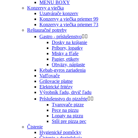
MENU BOXY
Konzervy a viečka
Uzatvárače konzerv
Konzervy a viečka priemer 99
Konzervy a viečka priemer 73
Reštauračné potreby
Gastro - príslušenstvo


Dosky na krájanie
Príbory, lopatky
Misky a fľaše
Papier, etikety
Obväzy, náplaste
Kebab-gyros zariadenia
Vafľovače
Grilovacie platne
Elektrické fritézy
Výrobník ľadu, drvič ľadu
Príslušenstvo do pizzérie


Tvarovače pizze
Pece na pizzu
Lopaty na pizzu
Stôl pre pizza pec
Čistenie
Hygienické pomôcky
Čistenie a dezinfekcia