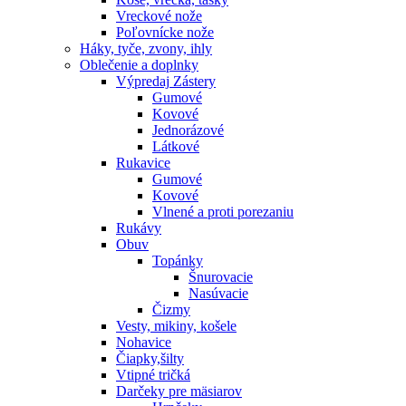
Vreckové nože
Poľovnícke nože
Háky, tyče, zvony, ihly
Oblečenie a doplnky
Výpredaj
Zástery
Gumové
Kovové
Jednorázové
Látkové
Rukavice
Gumové
Kovové
Vlnené a proti porezaniu
Rukávy
Obuv
Topánky
Šnurovacie
Nasúvacie
Čizmy
Vesty, mikiny, košele
Nohavice
Čiapky,šilty
Vtipné tričká
Darčeky pre mäsiarov