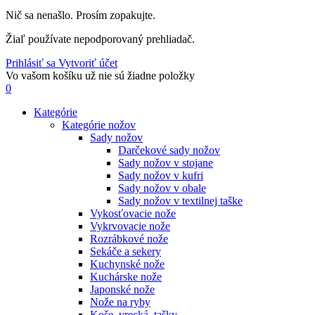
Nič sa nenašlo. Prosím zopakujte.
Žiaľ používate nepodporovaný prehliadač.
Prihlásiť sa
Vytvoriť účet
Vo vašom košíku už nie sú žiadne položky
0
Kategórie
Kategórie nožov
Sady nožov
Darčekové sady nožov
Sady nožov v stojane
Sady nožov v kufri
Sady nožov v obale
Sady nožov v textilnej taške
Vykosťovacie nože
Vykrvovacie nože
Rozrábkové nože
Sekáče a sekery
Kuchynské nože
Kuchárske nože
Japonské nože
Nože na ryby
Koše, vrecká, tašky