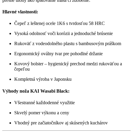
presné úlohy ako špikovanie mäsa či zdobenie.
Hlavné vlastnosti:
Čepeľ z leštenej ocele 1K6 s tvrdosťou 58 HRC
Vysoká odolnosť voči korózii a jednoduché brúsenie
Rukoväť z vodeodolného plastu s bambusovým práškom
Ergonomický oválny tvar pre pohodlné držanie
Kovový bolster – hygienický prechod medzi rukoväťou a
čepeľou
Kompletná výroba v Japonsku
Výhody noža KAI Wasabi Black:
Všestranné každodenné využitie
Skvelý pomer výkonu a ceny
Vhodný pre začiatočníkov aj skúsených kuchárov