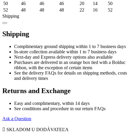
50
46
46
46
20
14
50
52
48
48
48
22
16
52
Shipping
Shipping
Complimentary ground shipping within 1 to 7 business days
In-store collection available within 1 to 7 business days
Next-day and Express delivery options also available
Purchases are delivered in an orange box tied with a Bolduc
ribbon, with the exception of certain items
See the delivery FAQs for details on shipping methods, costs
and delivery times
Returns and Exchange
Easy and complimentary, within 14 days
See conditions and procedure in our return FAQs
Ask a Question

SKLADOM U DODÁVATEĽA