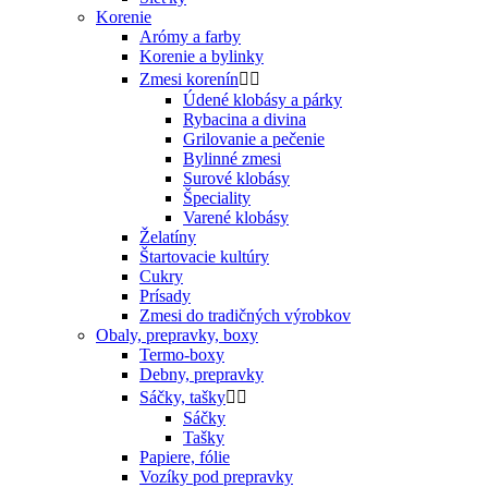
Korenie
Arómy a farby
Korenie a bylinky
Zmesi korenín


Údené klobásy a párky
Rybacina a divina
Grilovanie a pečenie
Bylinné zmesi
Surové klobásy
Špeciality
Varené klobásy
Želatíny
Štartovacie kultúry
Cukry
Prísady
Zmesi do tradičných výrobkov
Obaly, prepravky, boxy
Termo-boxy
Debny, prepravky
Sáčky, tašky


Sáčky
Tašky
Papiere, fólie
Vozíky pod prepravky