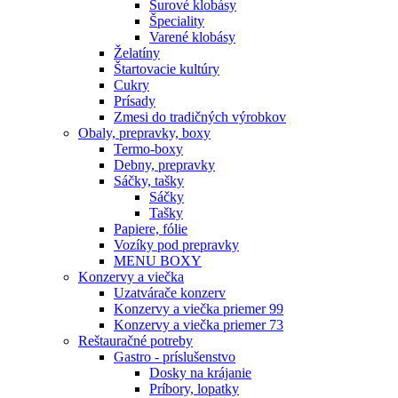
Surové klobásy
Špeciality
Varené klobásy
Želatíny
Štartovacie kultúry
Cukry
Prísady
Zmesi do tradičných výrobkov
Obaly, prepravky, boxy
Termo-boxy
Debny, prepravky
Sáčky, tašky
Sáčky
Tašky
Papiere, fólie
Vozíky pod prepravky
MENU BOXY
Konzervy a viečka
Uzatvárače konzerv
Konzervy a viečka priemer 99
Konzervy a viečka priemer 73
Reštauračné potreby
Gastro - príslušenstvo
Dosky na krájanie
Príbory, lopatky