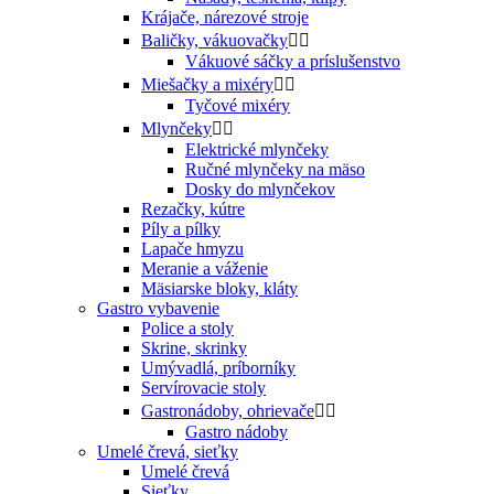
Krájače, nárezové stroje
Baličky, vákuovačky


Vákuové sáčky a príslušenstvo
Miešačky a mixéry


Tyčové mixéry
Mlynčeky


Elektrické mlynčeky
Ručné mlynčeky na mäso
Dosky do mlynčekov
Rezačky, kútre
Píly a pílky
Lapače hmyzu
Meranie a váženie
Mäsiarske bloky, kláty
Gastro vybavenie
Police a stoly
Skrine, skrinky
Umývadlá, príborníky
Servírovacie stoly
Gastronádoby, ohrievače


Gastro nádoby
Umelé črevá, sieťky
Umelé črevá
Sieťky