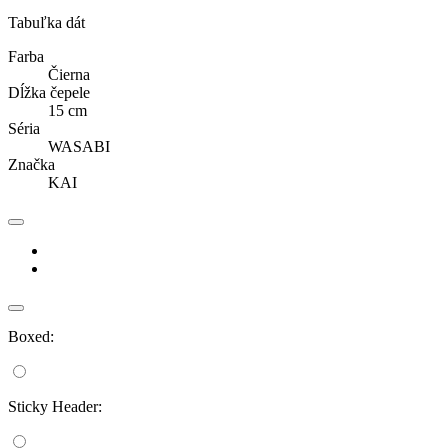
Tabuľka dát
Farba
Čierna
Dĺžka čepele
15 cm
Séria
WASABI
Značka
KAI
Boxed:
Sticky Header: