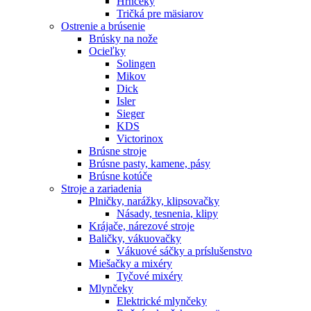
Hrnčeky
Tričká pre mäsiarov
Ostrenie a brúsenie
Brúsky na nože
Ocieľky
Solingen
Mikov
Dick
Isler
Sieger
KDS
Victorinox
Brúsne stroje
Brúsne pasty, kamene, pásy
Brúsne kotúče
Stroje a zariadenia
Plničky, narážky, klipsovačky
Násady, tesnenia, klipy
Krájače, nárezové stroje
Baličky, vákuovačky
Vákuové sáčky a príslušenstvo
Miešačky a mixéry
Tyčové mixéry
Mlynčeky
Elektrické mlynčeky