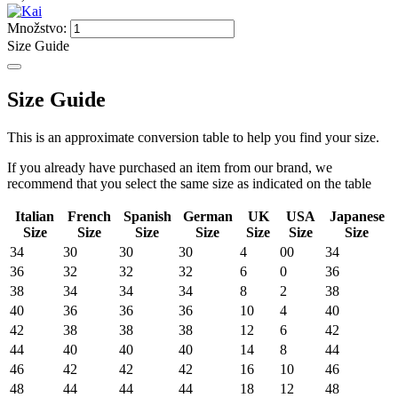
Množstvo:
Size Guide
Size Guide
This is an approximate conversion table to help you find your size.
If you already have purchased an item from our brand, we
recommend that you select the same size as indicated on the table
Italian
French
Spanish
German
UK
USA
Japanese
Size
Size
Size
Size
Size
Size
Size
34
30
30
30
4
00
34
36
32
32
32
6
0
36
38
34
34
34
8
2
38
40
36
36
36
10
4
40
42
38
38
38
12
6
42
44
40
40
40
14
8
44
46
42
42
42
16
10
46
48
44
44
44
18
12
48