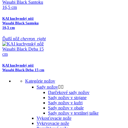
KAI kuchynský nôž
Wasabi Black Santoku
16,5 cm
Ďalší nôž
chevron_right
KAI kuchynský nôž
Wasabi Black Deba 15 cm
Kategórie nožov
Sady nožov


Darčekové sady nožov
Sady nožov v stojane
Sady nožov v kufri
Sady nožov v obale
Sady nožov v textilnej taške
Vykosťovacie nože
Vykrvovacie nože