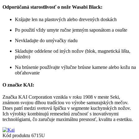
Odporúčaná starostlivosť o nože Wasabi Black:
Krájajte len na plastových alebo drevených doskách
Po použití vždy umyte ručne jemným saponátom a osušte
Nevkladajte do umývačky riadu
Skladujte oddelene od iných nožov (blok, magnetická lišta,
púzdro)
Na brúsenie používajte výlučne brúsne kamene alebo kožu na
obťahovanie
O značke KAI:
Značka KAI Corporation vznikla v roku 1908 v meste Seki,
známom svojou dlhou tradíciou vo výrobe samurajských mečov.
Dnes patrí medzi svetovú špičku v segmente kuchynských nožov.
Ich výrobky kombinujú remeselnú zručnosť s inovatívnymi
technológiami, čo zaručuje maximálnu presnosť, kvalitu a estetiku.
Kód produktu
6715U