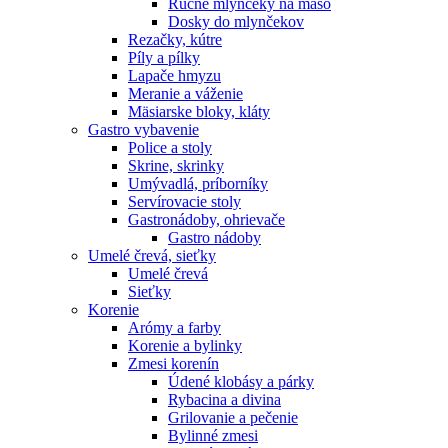
Ručné mlynčeky na mäso
Dosky do mlynčekov
Rezačky, kútre
Píly a pílky
Lapače hmyzu
Meranie a váženie
Mäsiarske bloky, kláty
Gastro vybavenie
Police a stoly
Skrine, skrinky
Umývadlá, príborníky
Servírovacie stoly
Gastronádoby, ohrievače
Gastro nádoby
Umelé črevá, sieťky
Umelé črevá
Sieťky
Korenie
Arómy a farby
Korenie a bylinky
Zmesi korenín
Údené klobásy a párky
Rybacina a divina
Grilovanie a pečenie
Bylinné zmesi