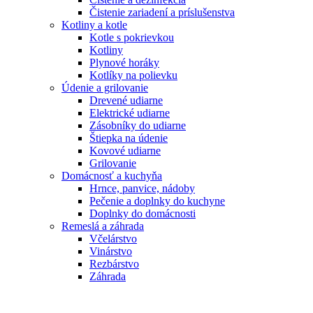
Čistenie zariadení a príslušenstva
Kotliny a kotle
Kotle s pokrievkou
Kotliny
Plynové horáky
Kotlíky na polievku
Údenie a grilovanie
Drevené udiarne
Elektrické udiarne
Zásobníky do udiarne
Štiepka na údenie
Kovové udiarne
Grilovanie
Domácnosť a kuchyňa
Hrnce, panvice, nádoby
Pečenie a doplnky do kuchyne
Doplnky do domácnosti
Remeslá a záhrada
Včelárstvo
Vinárstvo
Rezbárstvo
Záhrada