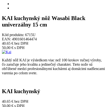
KAI kuchynský nôž Wasabi Black
univerzálny 15 cm
Kód produktu:
6715U
EAN:
4901601464474
40.65 €
bez DPH
50,00 €
s DPH
Každý nôž KAI je výsledkom viac než 100 krokov ručnej výroby,
čo zaručuje jeho kvalitu a jedinečný charakter.
Tieto nože sú
obľúbené medzi profesionálnymi kuchármi aj domácimi nadšencami
varenia po celom svete.
KAI kuchynský
40.65 €
bez DPH
50,00 €
s DPH