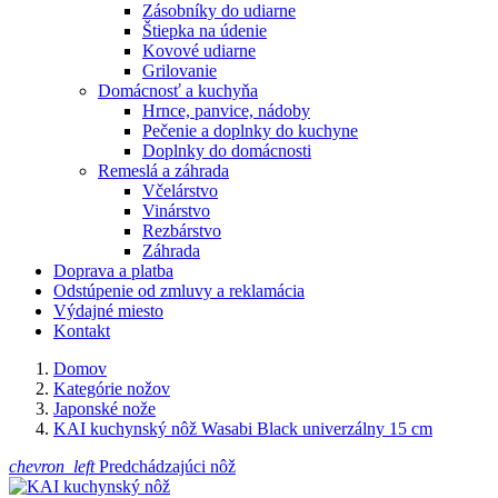
Zásobníky do udiarne
Štiepka na údenie
Kovové udiarne
Grilovanie
Domácnosť a kuchyňa
Hrnce, panvice, nádoby
Pečenie a doplnky do kuchyne
Doplnky do domácnosti
Remeslá a záhrada
Včelárstvo
Vinárstvo
Rezbárstvo
Záhrada
Doprava a platba
Odstúpenie od zmluvy a reklamácia
Výdajné miesto
Kontakt
Domov
Kategórie nožov
Japonské nože
KAI kuchynský nôž Wasabi Black univerzálny 15 cm
chevron_left
Predchádzajúci nôž