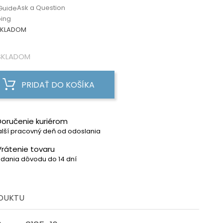
Ask a Question
Guide
ping
KLADOM
KLADOM
PRIDAŤ DO KOŠÍKA
Doručenie kuriérom
lší pracovný deň od odoslania
Vrátenie tovaru
dania dôvodu do 14 dní
ODUKTU