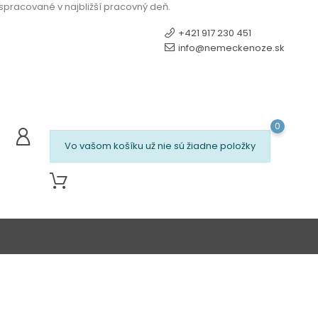
 spracované v najbližší pracovný deň.
+421 917 230 451
info@nemeckenoze.sk
0
Vo vašom košíku už nie sú žiadne položky