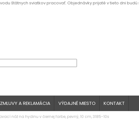
vodu štátnych sviatkov pracovať. Objednávky prijaté v tieto dni budú
 ZMLUVY A REKLAMÁCIA
VÝDAJNÉ MIESTO
KONTAKT
ovací nôž na hydinu v čiernej farbe, pevný, 10 cm, 3185-10s