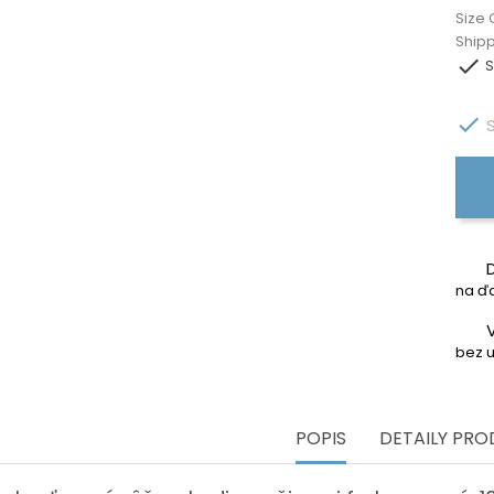
Size 
Ship

S

S
na ďa
bez u
POPIS
DETAILY PR