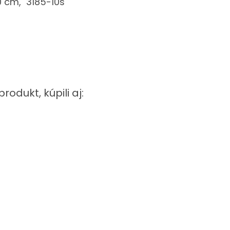
10 cm, 3185-10s
produkt, kúpili aj: