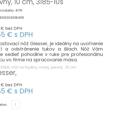
vný, 10 cm, 3185-10s
roduktu:
4175
4010303018455
 €
bez DPH
65 €
s DPH
osťovací nôž Giesser, je ideálny na uvoľnenie
tí a odstránenie tukov a šliach. Nôž Vám
e sedieť pohodlne v ruke pre profesionálnu
cu vo firme na spracovanie mäsa.
esser,
 €
bez DPH
65 €
s DPH
stvo: