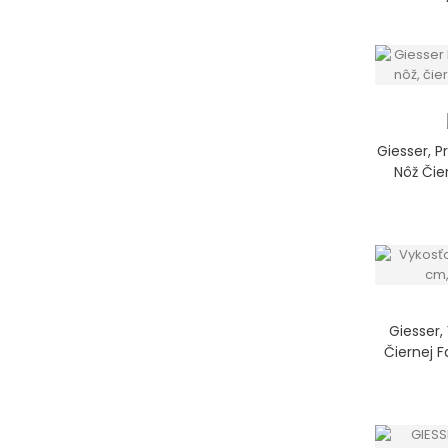
Giesser, P
Nôž Čie
Giesser,
Čiernej F