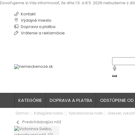
Dovoľujeme si Vás informovať, že dňa 1.5. a 8.5. 2026 nebudeme z dô
Kontakt
Výdajné miesto
Doprava a platba
Vrátenie a reklamácie
KATEGÓRIE
DOPRAVA A PLATBA
ODSTÚPENIE OD
Domov
Kategórie nožov
Vykosťovacie nože
Giesser, vykosť
chevron_left
Predchádzajúci nôž