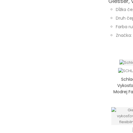
Giesser, 
Dĺžka če
Druh če
Farba ru
Značka: 
Schla
Vykosťo
Modrej Fa