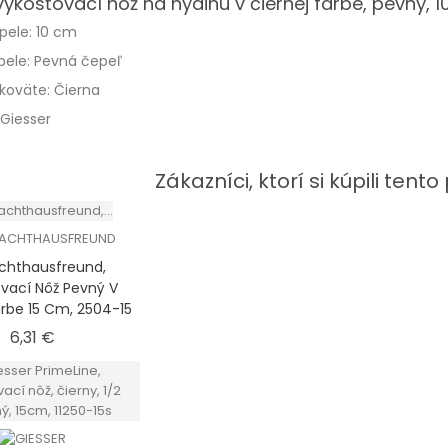
vykosťovací nôž na hydinu v čiernej farbe, pevný, 
pele: 10 cm
pele: Pevná čepeľ
koväte: Čierna
Giesser
Zákazníci, ktorí si kúpili tento 
chthausfreund,
vací Nôž Pevný V
rbe 15 Cm, 2504-15
Cena
6,31 €