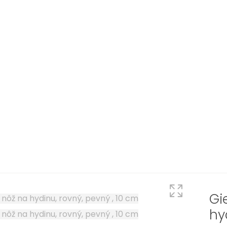
Gi
hy