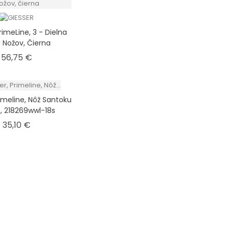
rimeLine, 3 - Dielna
 Nožov, Čierna
Cena
56,75 €
rimeline, Nôž Santoku
, 218269wwl-18s
Cena
35,10 €