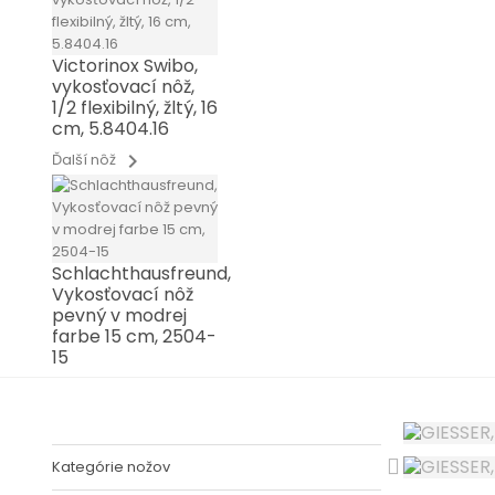
Victorinox Swibo,
vykosťovací nôž,
1/2 flexibilný, žltý, 16
cm, 5.8404.16
chevron_right
Ďalší nôž
Schlachthausfreund,
Vykosťovací nôž
pevný v modrej
farbe 15 cm, 2504-
15
Kategórie nožov