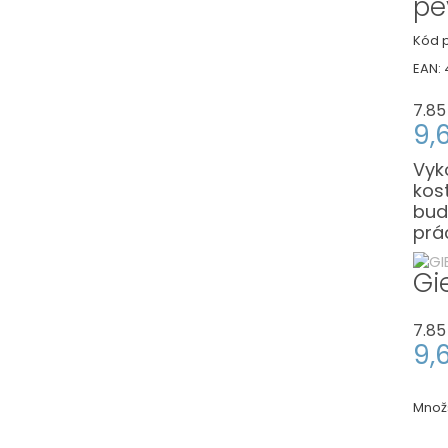
pe
Kód p
EAN:
7.85
9,
Vyk
kos
bud
prá
Gi
7.85
9,
Množ