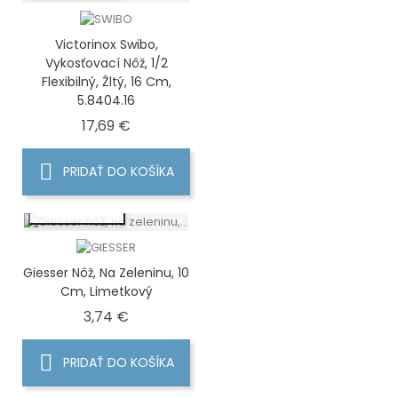
Victorinox Swibo,
Vykosťovací Nôž, 1/2
Flexibilný, Žltý, 16 Cm,
5.8404.16
Cena
17,69 €
PRIDAŤ DO KOŠÍKA
RÝCHLY NÁHĽAD
Giesser Nôž, Na Zeleninu, 10
Cm, Limetkový
Cena
3,74 €
PRIDAŤ DO KOŠÍKA