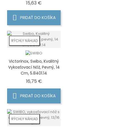
Cena
15,63 €
PRIDAŤ DO KOŠÍKA
RÝCHLY NÁHĽAD
Victorinox, Swibo, Kvalitný
Vykosťovací Nôž, Pevný, 14
Cm, 5.8401.14
Cena
16,75 €
PRIDAŤ DO KOŠÍKA
RÝCHLY NÁHĽAD