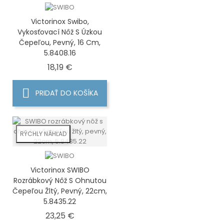
Victorinox Swibo,
Vykosťovací Nôž S Úzkou
Čepeľou, Pevný, 16 Cm,
5.8408.16
Cena
18,19 €
PRIDAŤ DO KOŠÍKA
RÝCHLY NÁHĽAD
Victorinox SWIBO
Rozrábkový Nôž S Ohnutou
Čepeľou Žltý, Pevný, 22cm,
5.8435.22
Cena
23,25 €