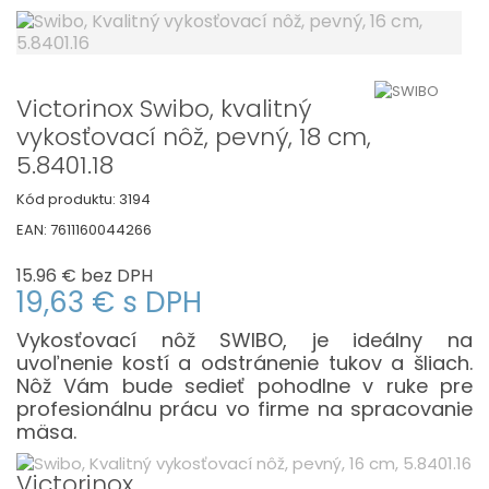
Victorinox Swibo, kvalitný
vykosťovací nôž, pevný, 18 cm,
5.8401.18
Kód produktu:
3194
EAN:
7611160044266
15.96 €
bez DPH
19,63 €
s DPH
Vykosťovací nôž SWIBO, je ideálny na
uvoľnenie kostí a odstránenie tukov a šliach.
Nôž Vám bude sedieť pohodlne v ruke pre
profesionálnu prácu vo firme na spracovanie
mäsa.
Victorinox