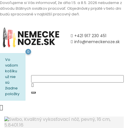
Dovoľujeme si Vás informovať, že dňa 1.5. a 8.5. 2026 nebudeme z
dôvodu štátnych sviatkov pracovať. Objednávky prijaté v tieto dni
budú spracované v najbližší pracovný deň.
+421 917 230 451
info@nemeckenoze.sk
0
Vo
vašom
košíku
už nie
sú
žiadne
položky