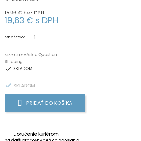
15.96 €
bez DPH
19,63 €
s DPH
Množstvo:
Ask a Question
Size Guide
Shipping

SKLADOM

SKLADOM
PRIDAŤ DO KOŠÍKA
Doručenie kuriérom
na ďalší pracovný deň od odoslania