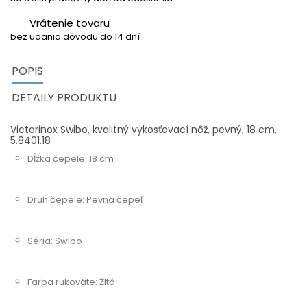
Vrátenie tovaru
bez udania dôvodu do 14 dní
POPIS
DETAILY PRODUKTU
Victorinox Swibo, kvalitný vykosťovací nôž, pevný, 18 cm,
5.8401.18
Dĺžka čepele: 18 cm
Druh čepele: Pevná čepeľ
Séria: Swibo
Farba rukoväte: Žltá