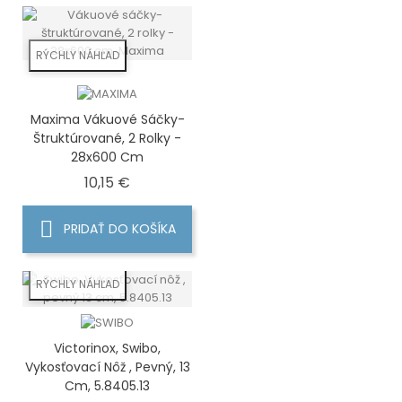
RÝCHLY NÁHĽAD
Maxima Vákuové Sáčky-
Štruktúrované, 2 Rolky -
28x600 Cm
Cena
10,15 €
PRIDAŤ DO KOŠÍKA
RÝCHLY NÁHĽAD
Victorinox, Swibo,
Vykosťovací Nôž , Pevný, 13
Cm, 5.8405.13