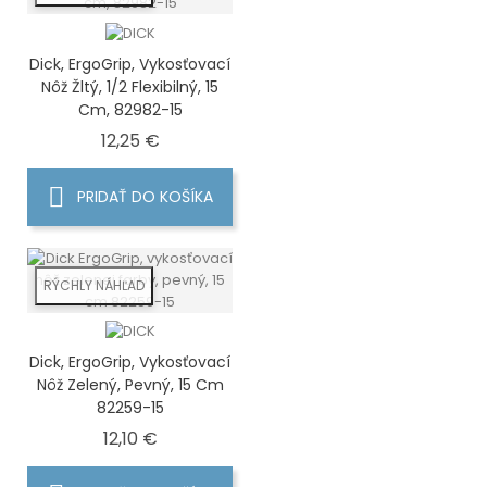
Dick, ErgoGrip, Vykosťovací
Nôž Žltý, 1/2 Flexibilný, 15
Cm, 82982-15
Cena
12,25 €
PRIDAŤ DO KOŠÍKA
RÝCHLY NÁHĽAD
Dick, ErgoGrip, Vykosťovací
Nôž Zelený, Pevný, 15 Cm
82259-15
Cena
12,10 €