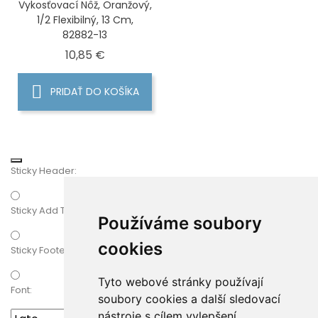
Vykosťovací Nôž, Oranžový,
1/2 Flexibilný, 13 Cm,
82882-13
Cena
10,85 €
PRIDAŤ DO KOŠÍKA
Sticky Header:
Sticky Add To Cart
Používáme soubory
cookies
Sticky Footer:
Tyto webové stránky používají
Font:
soubory cookies a další sledovací
nástroje s cílem vylepšení