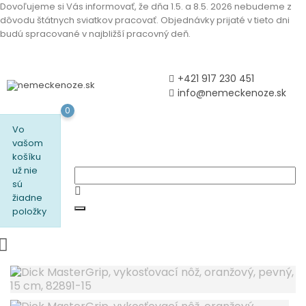
Dovoľujeme si Vás informovať, že dňa 1.5. a 8.5. 2026 nebudeme z
dôvodu štátnych sviatkov pracovať. Objednávky prijaté v tieto dni
budú spracované v najbližší pracovný deň.
+421 917 230 451
info@nemeckenoze.sk
0
Vo
vašom
košíku
už nie
sú
žiadne
položky