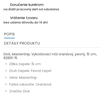
Doručenie kuriérom
na ďalší pracovný deň od odoslania
Vrátenie tovaru
bez udania dôvodu do 14 dní
POPIS
DETAILY PRODUKTU
Dick, MasterGrip, Vykosťovací nôž oranžový, pevný, 15 cm,
82891-15
Dĺžka čepele: 15 cm
Druh čepele: Pevná čepeľ
Séria: MasterGrip
Farba rukoväte: Oranžová
Značka: Dick