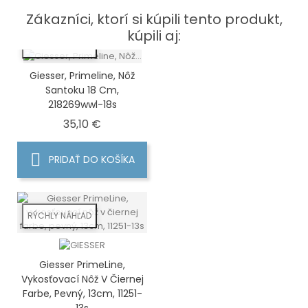
Zákazníci, ktorí si kúpili tento produkt,
kúpili aj:
RÝCHLY NÁHĽAD
Giesser, Primeline, Nôž
Santoku 18 Cm,
218269wwl-18s
Cena
35,10 €
PRIDAŤ DO KOŠÍKA
RÝCHLY NÁHĽAD
Giesser PrimeLine,
Vykosťovací Nôž V Čiernej
Farbe, Pevný, 13cm, 11251-
13s