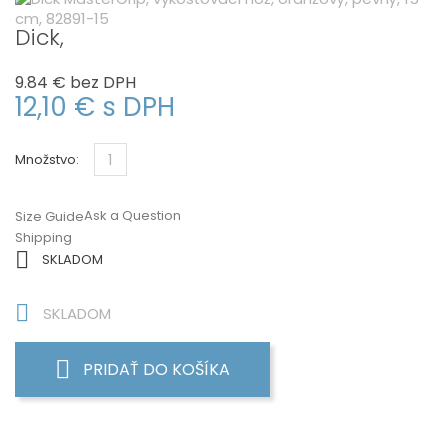
Dick,
9.84 €
bez DPH
12,10 €
s DPH
Množstvo:
Ask a Question
Size Guide
Shipping

SKLADOM

SKLADOM
PRIDAŤ DO KOŠÍKA