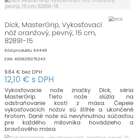
Dick, MasterGrip, Vykosťovací
nôž oranžový, pevný, 15 cm,
82891-15
Kód produktu:
64449
EAN:
4009215075243
9.84 €
bez DPH
12,10 €
s DPH
Vykosťovacie nože značky Dick, séria
MasterGrip. Tieto nože slúžia na
odstraňovanie kostí z mäsa. Čepele
vykosťovacích nožov sú štíhle a ukončené
hrotom. Dané nože sú nevyhnutnou súčasťou
pre každého milovníka hovädzieho a
bravčového mäsa.