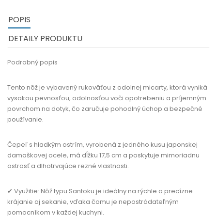
POPIS
DETAILY PRODUKTU
Podrobný popis
Tento nôž je vybavený rukoväťou z odolnej micarty, ktorá vyniká
vysokou pevnosťou, odolnosťou voči opotrebeniu a príjemným
povrchom na dotyk, čo zaručuje pohodlný úchop a bezpečné
používanie.
Čepeľ s hladkým ostrím, vyrobená z jedného kusu japonskej
damaškovej ocele, má dĺžku 17,5 cm a poskytuje mimoriadnu
ostrosť a dlhotrvajúce rezné vlastnosti.
✔ Využitie:
Nôž typu Santoku je ideálny na rýchle a precízne
krájanie aj sekanie, vďaka čomu je nepostrádateľným
pomocníkom v každej kuchyni.