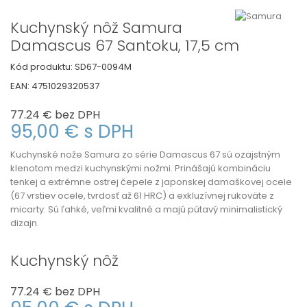
Kuchynský nôž Samura
Damascus 67 Santoku, 17,5 cm
Kód produktu:
SD67-0094M
EAN:
4751029320537
77.24 €
bez DPH
95,00 €
s DPH
Kuchynské nože Samura zo série Damascus 67 sú ozajstným
klenotom medzi kuchynskými nožmi. Prinášajú kombináciu
tenkej a extrémne ostrej čepele z japonskej damaškovej ocele
(67 vrstiev ocele, tvrdosť až 61 HRC) a exkluzívnej rukoväte z
micarty. Sú ľahké, veľmi kvalitné a majú pútavý minimalistický
dizajn.
Kuchynský nôž
77.24 €
bez DPH