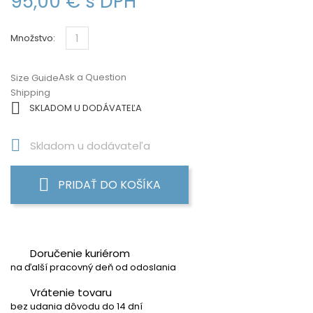
95,00 €
s DPH
Množstvo:
Ask a Question
Size Guide
Shipping

SKLADOM U DODÁVATEĽA

Skladom u dodávateľa
PRIDAŤ DO KOŠÍKA
Doručenie kuriérom
na ďalší pracovný deň od odoslania
Vrátenie tovaru
bez udania dôvodu do 14 dní