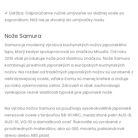
✔ Údržba:
Odporúčame ručné umývanie vo vlažnej vode so
saponátom. Nôž nie je vhodný do umývačky riadu.
Nože Samura
Samura je moderný výrobca kuchynských nožov japonského
typu, ktorý kedysi spolupracoval so značkou Mcusta. Od roku
2010 však produkuje nože pod vlastnou značkou. Nože Samura
kombinujú prednosti japonských a európskych kuchynských
nožov. Na rozdiel od tradičných japonských nožov sú vyrobené z
nehrdzavejúcej ocele, vďaka čomu sú menej krehké a znižuje
sa riziko vylamovania ostria. Zároveň si však zachovávajú
vynikajúce rezné vlastnosti typické pre japonské nože.
Na výrobu nožov Samura sa používajú vysokokvalitné japonské
nerezové ocele s tvrdosťou 58-61 HRC, medzi ktoré patrí AUS-8,
AUS-10, VG-10 a damašková oceľ. Rukoväte sú vyrobené z
prvotriednych materiálov, ako sú G10, micarta, palisandrové
drevo alebo ABS plast.