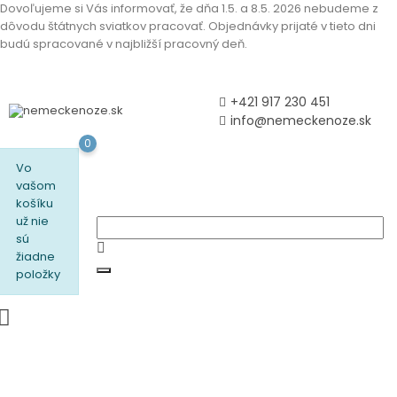
Dovoľujeme si Vás informovať, že dňa 1.5. a 8.5. 2026 nebudeme z
dôvodu štátnych sviatkov pracovať. Objednávky prijaté v tieto dni
budú spracované v najbližší pracovný deň.
+421 917 230 451
info@nemeckenoze.sk
0
Vo
vašom
košíku
už nie
sú
žiadne
položky